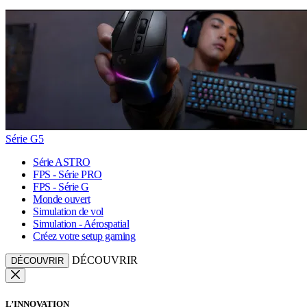
Série G5
Série ASTRO
FPS - Série PRO
FPS - Série G
Monde ouvert
Simulation de vol
Simulation - Aérospatial
Créez votre setup gaming
DÉCOUVRIR
DÉCOUVRIR
L’INNOVATION