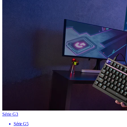
Série G3
Série G5