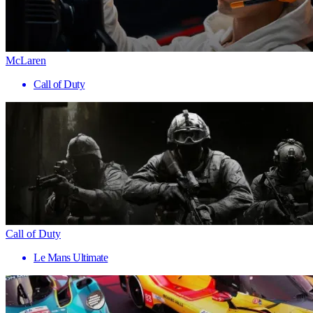
McLaren
Call of Duty
Call of Duty
Le Mans Ultimate