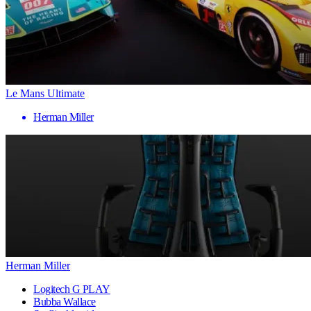
Le Mans Ultimate
Herman Miller
Herman Miller
Logitech G PLAY
Bubba Wallace