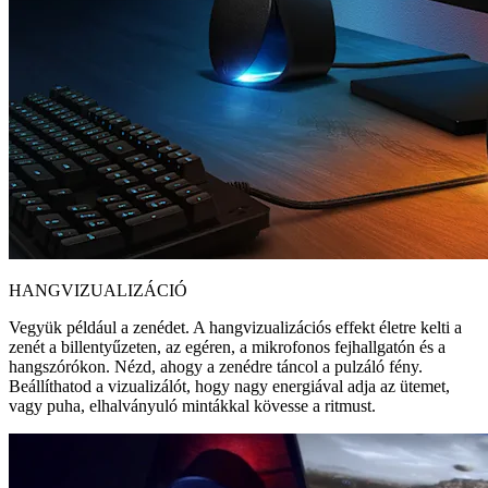
HANGVIZUALIZÁCIÓ
Vegyük például a zenédet. A hangvizualizációs effekt életre kelti a
zenét a billentyűzeten, az egéren, a mikrofonos fejhallgatón és a
hangszórókon. Nézd, ahogy a zenédre táncol a pulzáló fény.
Beállíthatod a vizualizálót, hogy nagy energiával adja az ütemet,
vagy puha, elhalványuló mintákkal kövesse a ritmust.