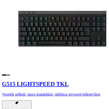
G515 LIGHTSPEED TKL
Vezeték nélküli, lapos kialakítású, játékhoz tervezett billentyűzet