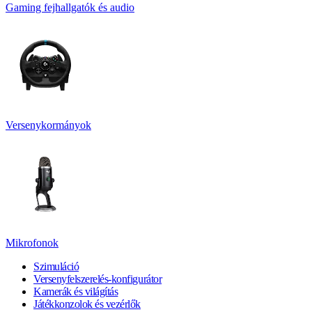
Gaming fejhallgatók és audio
Versenykormányok
Mikrofonok
Szimuláció
Versenyfelszerelés-konfigurátor
Kamerák és világítás
Játékkonzolok és vezérlők