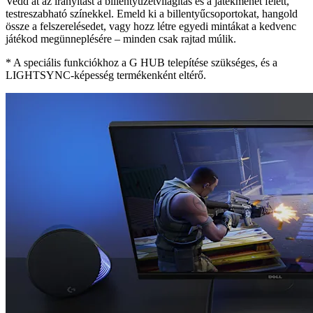
Vedd át az irányítást a billentyűzetvilágítás és a játékmenet felett,
testreszabható színekkel. Emeld ki a billentyűcsoportokat, hangold
össze a felszerelésedet, vagy hozz létre egyedi mintákat a kedvenc
játékod megünneplésére – minden csak rajtad múlik.
* A speciális funkciókhoz a G HUB telepítése szükséges, és a
LIGHTSYNC-képesség termékenként eltérő.