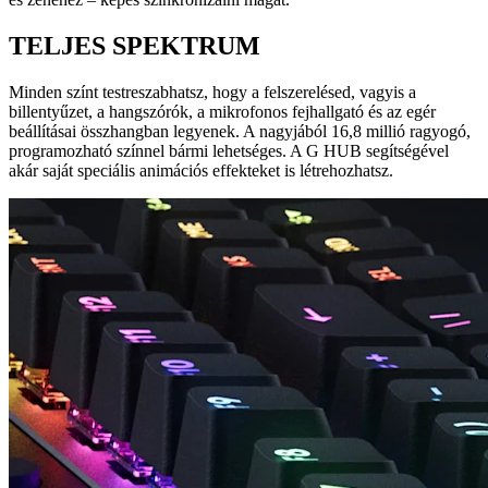
TELJES SPEKTRUM
Minden színt testreszabhatsz, hogy a felszerelésed, vagyis a
billentyűzet, a hangszórók, a mikrofonos fejhallgató és az egér
beállításai összhangban legyenek. A nagyjából 16,8 millió ragyogó,
programozható színnel bármi lehetséges. A G HUB segítségével
akár saját speciális animációs effekteket is létrehozhatsz.