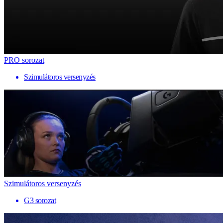
PRO sorozat
Szimulátoros versenyzés
Szimulátoros versenyzés
G3 sorozat