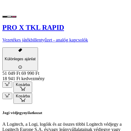
PRO X TKL RAPID
Vezetékes játékbillentyűzet - analóg kapcsolók
Különleges ajánlat
51 049 Ft
69 990 Ft
18 941 Ft kedvezmény
Kosárba
Kosárba
Jogi védjegynyilatkozat
A Logitech, a Logi, logóik és az összes többi Logitech védjegy a
Logitech Europe S.A. és/vagy leányvállalatainak védjegye vagy