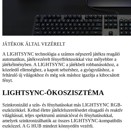
JÁTÉKOK ÁLTAL VEZÉRELT
A LIGHTSYNC technológia a számos népszerű játékra reagáló
automatikus, játékvezérelt fényeffektusokkal visz mélyebbre a
játékélményben. A LIGHTSYNC a játékbeli robbanásokhoz, a
közeledő ellenséghez, a kapott sebzéshez, a gyógyuláshoz, a
feltáruló új világokhoz és még sok máshoz igazítja a kibocsátott
fényt.
LIGHTSYNC-ÖKOSZISZTÉMA
Szinkronizáld a szín- és fényhatásokat más LIGHTSYNC RGB-
eszközökkel. Keltsd életre játékfelszerelésedet elragadó és reaktív
világítással, teljes spektrumú animációval és fényhatásokkal,
amelyek szinkronizálhatók az összes LIGHTSYNC-kompatibilis
eszközzel. A G HUB mindezt könnyedén vezérli.