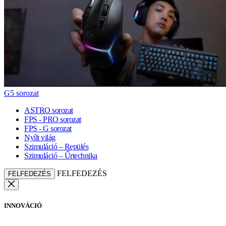
G5 sorozat
ASTRO sorozat
FPS - PRO sorozat
FPS - G sorozat
Nyílt világ
Szimuláció – Repülés
Szimuláció – Űrtechnika
FELFEDEZÉS
FELFEDEZÉS
INNOVÁCIÓ