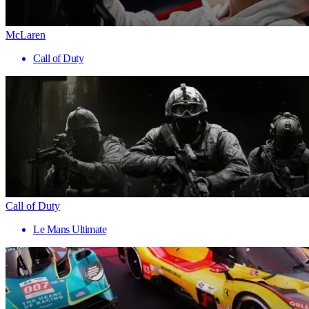
McLaren
Call of Duty
Call of Duty
Le Mans Ultimate