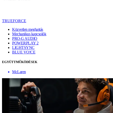
TRUEFORCE
Közvetlen meghajtás
Mechanikus kapcsolók
PRO-G AUDIO
POWERPLAY 2
LIGHTSYNC
BLUE VO!CE
EGYÜTTMŰKÖDÉSEK
McLaren