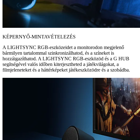
KÉPERNYŐ-MINTAVÉTELEZÉS
A LIGHTSYNC RGB-eszközeidet a monitorodon megjelenő
bármilyen tartalommal szinkronizálhatod, és a színeket is
hozzáigazíthatod. A LIGHTSYNC RGB-eszközöd és a G HUB
segítségével valós időben kiterjesztheted a játékvilágokat, a
filmjeleneteket és a háttérképeket játékeszközödre és a szobádba.