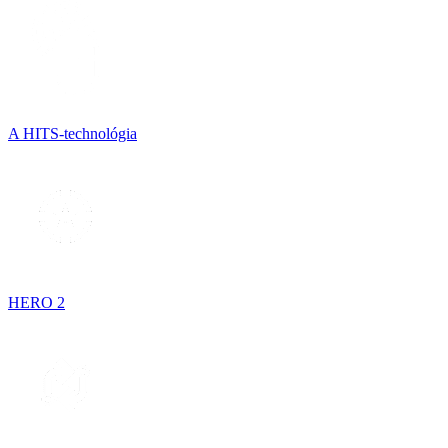
A HITS-technológia
HERO 2