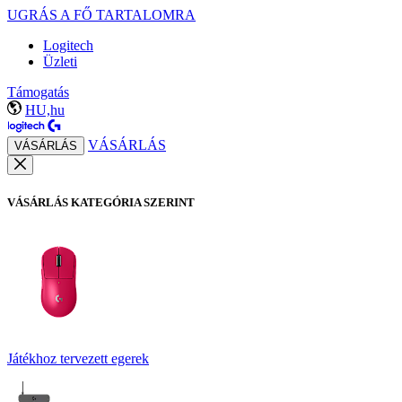
UGRÁS A FŐ TARTALOMRA
Logitech
Üzleti
Támogatás
HU,hu
VÁSÁRLÁS
VÁSÁRLÁS
VÁSÁRLÁS KATEGÓRIA SZERINT
Játékhoz tervezett egerek