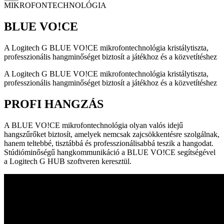
MIKROFONTECHNOLÓGIA
BLUE VO!CE
A Logitech G BLUE VO!CE mikrofontechnológia kristálytiszta,
professzionális hangminőséget biztosít a játékhoz és a közvetítéshez
A Logitech G BLUE VO!CE mikrofontechnológia kristálytiszta,
professzionális hangminőséget biztosít a játékhoz és a közvetítéshez
PROFI HANGZÁS
A BLUE VO!CE mikrofontechnológia olyan valós idejű
hangszűrőket biztosít, amelyek nemcsak zajcsökkentésre szolgálnak,
hanem teltebbé, tisztábbá és professzionálisabbá teszik a hangodat.
Stúdióminőségű hangkommunikáció a BLUE VO!CE segítségével
a Logitech G HUB szoftveren keresztül.