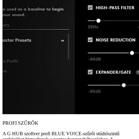
PROFI SZŰRŐK
A G HUB szoftver profi BLUE VO!CE-szűrői stúdiószintű