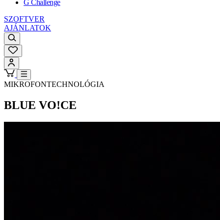
G Challenge
SZOFTVER
AJÁNLATOK
MIKROFONTECHNOLÓGIA
BLUE VO!CE