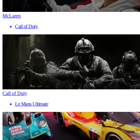
McLaren
Call of Duty
Call of Duty
Le Mans Ultimate