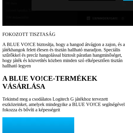
FOKOZOTT TISZTASÁG
A BLUE VO!CE biztosítja, hogy a hangod átvágjon a zajon, és a
játékhangok felett élesen és tisztán hallható maradjon. Speciális
szűrőkkel és precíz hangolással biztosít páratlan hangminőséget,
hogy játék és közvetítés közben minden szó elképesztően tisztán
hallható legyen
A BLUE VO!CE-TERMÉKEK
VÁSÁRLÁSA
Tekintsd meg a csodálatos Logitech G játékhoz tervezett
eszközeinket, amelyek mindegyike a BLUE VO!CE segítségével
fokozza és bővíti a képességeit