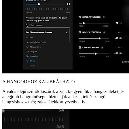
A HANGODHOZ KALIBRÁLHATÓ
A valós idejű szűrők kiszűrik a zajt, kiegyenlítik a hangszinteket, és
a legjobb hangminőséget biztosítják a tiszta, telt és zengő
hangzáshoz – még zajos játékkörnyezetben is.