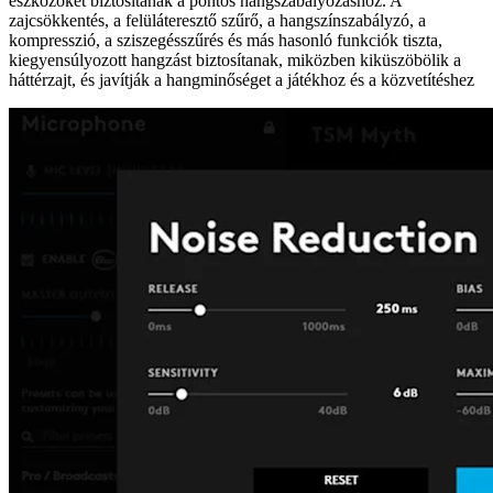
eszközöket biztosítanak a pontos hangszabályozáshoz. A
zajcsökkentés, a felüláteresztő szűrő, a hangszínszabályzó, a
kompresszió, a sziszegésszűrés és más hasonló funkciók tiszta,
kiegyensúlyozott hangzást biztosítanak, miközben kiküszöbölik a
háttérzajt, és javítják a hangminőséget a játékhoz és a közvetítéshez