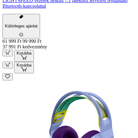
LIGHTSPEED vezeték nélküli 7.1 játékhoz tervezett fejhallgató
Bluetooth-kapcsolattal
Különleges ajánlat
61 999 Ft
99 990 Ft
37 991 Ft kedvezmény
Kosárba
Kosárba