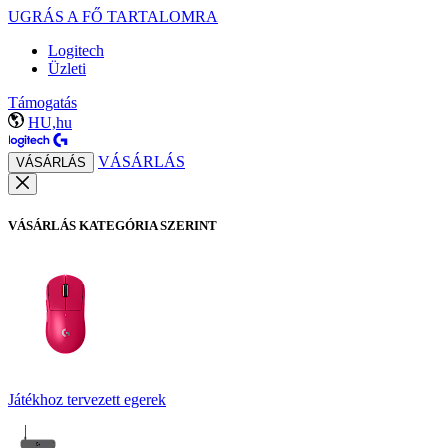
UGRÁS A FŐ TARTALOMRA
Logitech
Üzleti
Támogatás
HU,hu
VÁSÁRLÁS
VÁSÁRLÁS
VÁSÁRLÁS KATEGÓRIA SZERINT
Játékhoz tervezett egerek