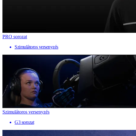
PRO sorozat
Szimulátoros versenyzés
Szimulátoros versenyzés
G3 sorozat