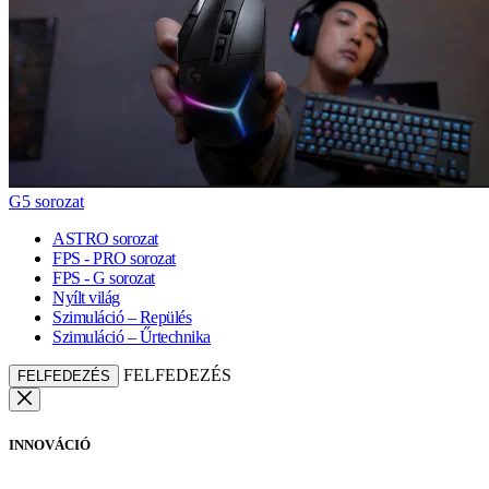
G5 sorozat
ASTRO sorozat
FPS - PRO sorozat
FPS - G sorozat
Nyílt világ
Szimuláció – Repülés
Szimuláció – Űrtechnika
FELFEDEZÉS
FELFEDEZÉS
INNOVÁCIÓ