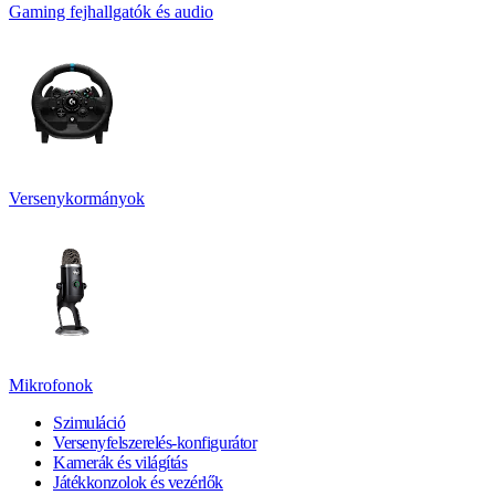
Gaming fejhallgatók és audio
Versenykormányok
Mikrofonok
Szimuláció
Versenyfelszerelés-konfigurátor
Kamerák és világítás
Játékkonzolok és vezérlők