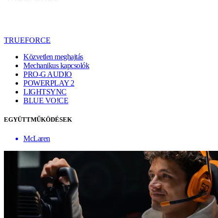
TRUEFORCE
Közvetlen meghajtás
Mechanikus kapcsolók
PRO-G AUDIO
POWERPLAY 2
LIGHTSYNC
BLUE VO!CE
EGYÜTTMŰKÖDÉSEK
McLaren