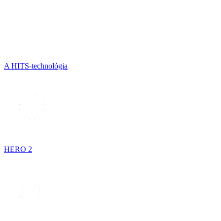
A HITS-technológia
HERO 2