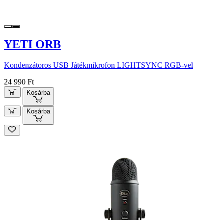
YETI ORB
Kondenzátoros USB Játékmikrofon LIGHTSYNC RGB-vel
24 990 Ft
Kosárba
Kosárba