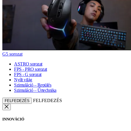
G5 sorozat
ASTRO sorozat
FPS - PRO sorozat
FPS - G sorozat
Nyílt világ
Szimuláció – Repülés
Szimuláció – Űrtechnika
FELFEDEZÉS
FELFEDEZÉS
INNOVÁCIÓ