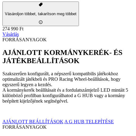
Vásároljon többet, takarítson meg többet
274 990 Ft
Vásárlás
FORRÁSANYAGOK
AJÁNLOTT KORMÁNYKERÉK- ÉS
JÁTÉKBEÁLLÍTÁSOK
Szakszerűen konfigurált, a népszerű kompatibilis játékokhoz
optimalizált játékbeli és PRO Racing Wheel-beállítások, hogy
egyszerű legyen a kezdés.
A kormánykerék beállításait és a fordulatszámjelző LED mintáit 5
különböző profilban konfigurálhatod a G HUB vagy a kormány
beépített kijelzőjének segítségével.
AJÁNLOTT BEÁLLÍTÁSOK
A G HUB TELEPÍTÉSE
FORRÁSANYAGOK