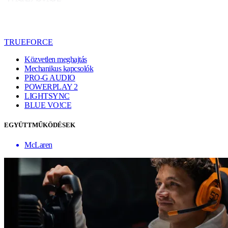
TRUEFORCE
Közvetlen meghajtás
Mechanikus kapcsolók
PRO-G AUDIO
POWERPLAY 2
LIGHTSYNC
BLUE VO!CE
EGYÜTTMŰKÖDÉSEK
McLaren