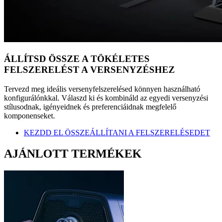
ÁLLÍTSD ÖSSZE A TÖKÉLETES
FELSZERELÉST A VERSENYZÉSHEZ
Tervezd meg ideális versenyfelszerelésed könnyen használható
konfigurálónkkal. Válaszd ki és kombináld az egyedi versenyzési
stílusodnak, igényeidnek és preferenciáidnak megfelelő
komponenseket.
KEZDD EL ÖSSZEÁLLÍTANI A FELSZERELÉSEDET
AJÁNLOTT TERMÉKEK