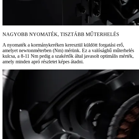
NAGYOBB NYOMATÉK, TISZTÁBB MŰTERHELÉS
A nyomaték a kormánykeréken keresztül küldött forgatási erő,
amelyet newtonméterben (Nm) mérünk. Ez a valósághű műterhelés
kulcsa, a 8-11 Nm pedig a szakértők által javasolt optimális mérték,
amely minden apró részletet képes átadni.