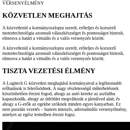
VERSENYÉLMÉNY
KÖZVETLEN MEGHAJTÁS
A közvetlenül a kormányoszlopra szerelt, erőteljes és korszerű
motortechnológia azonnali válaszkészséget és pontosságot biztosít,
elmosva a határt a virtuális és a valós versenyzés között.
A közvetlenül a kormányoszlopra szerelt, erőteljes és korszerű
motortechnológia azonnali válaszkészséget és pontosságot biztosít,
elmosva a határt a virtuális és a valós versenyzés között.
TISZTA VEZETÉSI ÉLMÉNY
A Logitech G közvetlen meghajtású kormányaival a legfinomabb
erőhatások is felerősödnek. A nagy részletességű műterhelésnek
köszönhetően érezni fogod, ahogy az autó kereke az aszfaltba
kapaszkodik, ahogy az útfelület megváltozik a járműved alatt, és
ahogy a G-erők az egekbe szöknek minden egyes kanyarban. Ez
nem pusztán vezetés – hanem intenzív, adrenalindús versenyélmény,
amelyet az egész testedben érezni fogsz.