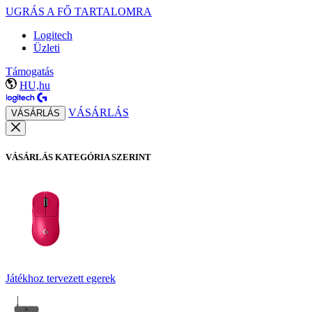
UGRÁS A FŐ TARTALOMRA
Logitech
Üzleti
Támogatás
HU,hu
VÁSÁRLÁS
VÁSÁRLÁS
VÁSÁRLÁS KATEGÓRIA SZERINT
Játékhoz tervezett egerek