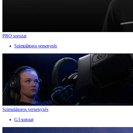
PRO sorozat
Szimulátoros versenyzés
Szimulátoros versenyzés
G3 sorozat