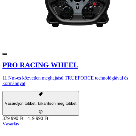
PRO RACING WHEEL
11 Nm-es közvetlen meghajtású TRUEFORCE technológiával és
kormánnyal
Vásároljon többet, takarítson meg többet
379 990 Ft
-
419 990 Ft
Vásárlás