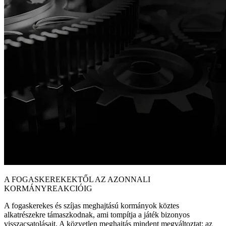
A FOGASKEREKEKTŐL AZ AZONNALI
KORMÁNYREAKCIÓIG
A fogaskerekes és szíjas meghajtású kormányok köztes
alkatrészekre támaszkodnak, ami tompítja a játék bizonyos
visszacsatolásait. A közvetlen meghajtás mindent megváltoztat: az