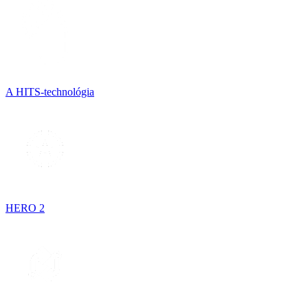
A HITS-technológia
HERO 2