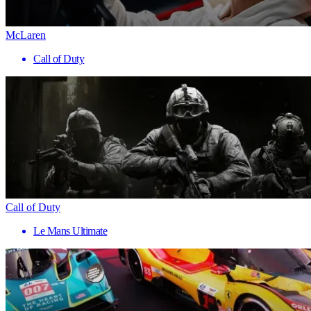
McLaren
Call of Duty
Call of Duty
Le Mans Ultimate