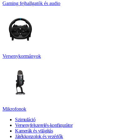
Gaming fejhallgatók és audio
Versenykormányok
Mikrofonok
Szimuláció
Versenyfelszerelés-konfigurátor
Kamerák és világítás
Játékkonzolok és vezérlők