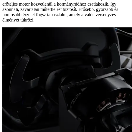
erőteljes motor közvetlenül a kormányrúdhoz csatlakozik, így
azonnali, zavartalan műterhelést biztosít. Erősebb, gyorsabb és
pontosabb érzetet fogsz tapasztalni, amely a valós versenyzés
élményét tükrözi.