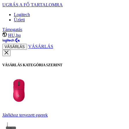
UGRÁS A FŐ TARTALOMRA
Logitech
Üzleti
Támogatás
HU,hu
VÁSÁRLÁS
VÁSÁRLÁS
VÁSÁRLÁS KATEGÓRIA SZERINT
Játékhoz tervezett egerek