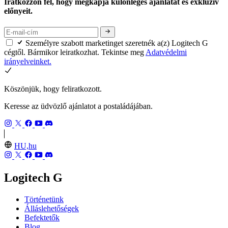
Iratkozzon fel, hogy megkapja különleges ajánlatát és exkluzív
előnyeit.
Személyre szabott marketinget szeretnék a(z) Logitech G
cégtől. Bármikor leiratkozhat. Tekintse meg
Adatvédelmi
irányelveinket.
Köszönjük, hogy feliratkozott.
Keresse az üdvözlő ajánlatot a postaládájában.
HU,hu
Logitech G
Történetünk
Álláslehetőségek
Befektetők
Blog