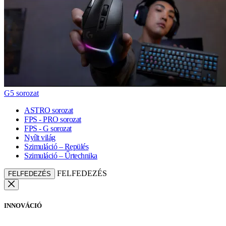
G5 sorozat
ASTRO sorozat
FPS - PRO sorozat
FPS - G sorozat
Nyílt világ
Szimuláció – Repülés
Szimuláció – Űrtechnika
FELFEDEZÉS
FELFEDEZÉS
INNOVÁCIÓ