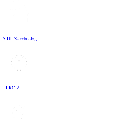
A HITS-technológia
HERO 2