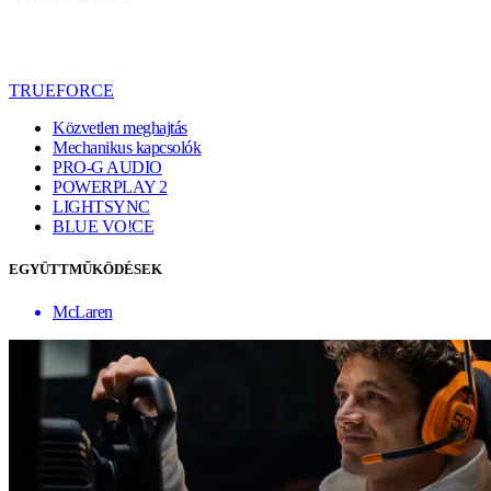
TRUEFORCE
Közvetlen meghajtás
Mechanikus kapcsolók
PRO-G AUDIO
POWERPLAY 2
LIGHTSYNC
BLUE VO!CE
EGYÜTTMŰKÖDÉSEK
McLaren