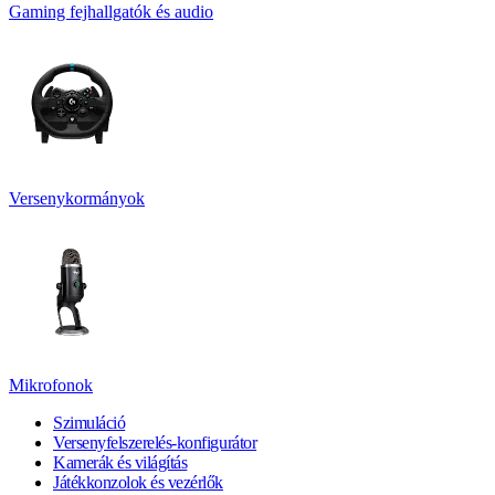
Gaming fejhallgatók és audio
Versenykormányok
Mikrofonok
Szimuláció
Versenyfelszerelés-konfigurátor
Kamerák és világítás
Játékkonzolok és vezérlők