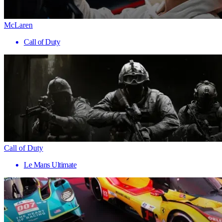
McLaren
Call of Duty
Call of Duty
Le Mans Ultimate