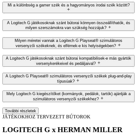
Mi a különbség a gamer szék és a hagyományos irodai szék között?
A Logitech G játékosoknak szánt bútorai könnyen összeállíthatók, és
milyen szerszámokra van szükség hozzájuk?
Milyen méretei vannak a Logitech G Playseat® szimulátoros
versenyzői székeknek, és elférnek-e kis helyiségekben?
A Logitech G játékosoknak szánt bútorai kompatibilisek-e más gyártók
versenykerékeivel és pedáljaival?
A Logitech G Playseat® szimulátoros versenyzői székek plug-and-play
típusúak?
Mely Logitech G kiegészítőket (kormányok, pedálok, tartók) ajánlják a
szimulátoros versenyzői székekhez?
További részletek
JÁTÉKOKHOZ TERVEZETT BÚTOROK
LOGITECH G x HERMAN MILLER