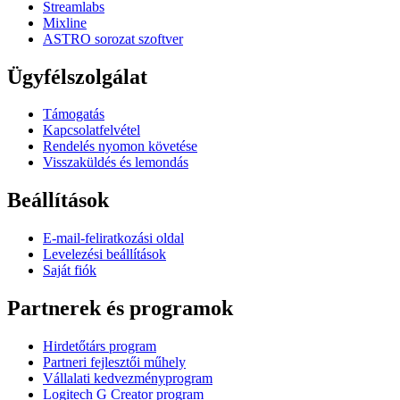
Streamlabs
Mixline
ASTRO sorozat szoftver
Ügyfélszolgálat
Támogatás
Kapcsolatfelvétel
Rendelés nyomon követése
Visszaküldés és lemondás
Beállítások
E-mail-feliratkozási oldal
Levelezési beállítások
Saját fiók
Partnerek és programok
Hirdetőtárs program
Partneri fejlesztői műhely
Vállalati kedvezményprogram
Logitech G Creator program