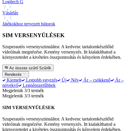
Logitech G
Vásárlás
Játékokhoz tervezett bútorok
SIM VERSENYÜLÉSEK
Szuperautós versenyszimulátor. A kedvenc tartalomkészítőid
videóinak megnézése. Kemény versenyzés. Itt kialakíthatod a
környezetedet a kivételes összpontosítás és kényelem érdekében.
Az összes szűrő
Szűrők
Rendezés
Kiemelt
Legjobb egyezés
Új
Név
Ár – csökkenő
Ár –
növekvő
Legnépszerűbbek
Megjelenik 3/3 termék
Megjelenik 3/3 termék
SIM VERSENYÜLÉSEK
Szuperautós versenyszimulátor. A kedvenc tartalomkészítőid
videóinak megnézése. Kemény versenyzés. Itt kialakíthatod a
környezetedet a kivételes összpontosítás és kényelem érdekében.