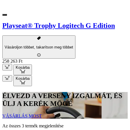
Playseat® Trophy Logitech G Edition
Vásároljon többet, takarítson meg többet
258 263 Ft
Kosárba
Kosárba
ÉLVEZD A VERSENY IZGALMÁT, ÉS
ÜLJ A KERÉK MÖGÉ
VÁSÁRLÁS MOST
Az összes 3 termék megjelenítése