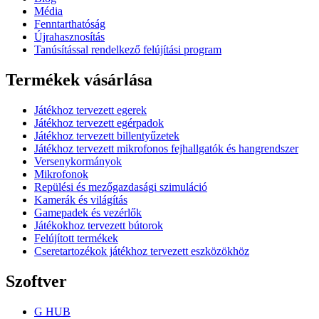
Média
Fenntarthatóság
Újrahasznosítás
Tanúsítással rendelkező felújítási program
Termékek vásárlása
Játékhoz tervezett egerek
Játékhoz tervezett egérpadok
Játékhoz tervezett billentyűzetek
Játékhoz tervezett mikrofonos fejhallgatók és hangrendszer
Versenykormányok
Mikrofonok
Repülési és mezőgazdasági szimuláció
Kamerák és világítás
Gamepadek és vezérlők
Játékokhoz tervezett bútorok
Felújított termékek
Cseretartozékok játékhoz tervezett eszközökhöz
Szoftver
G HUB