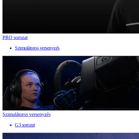
PRO sorozat
Szimulátoros versenyzés
Szimulátoros versenyzés
G3 sorozat