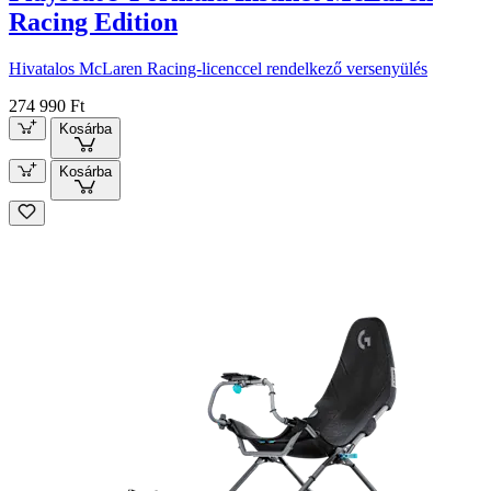
Racing Edition
Hivatalos McLaren Racing-licenccel rendelkező versenyülés
274 990 Ft
Kosárba
Kosárba