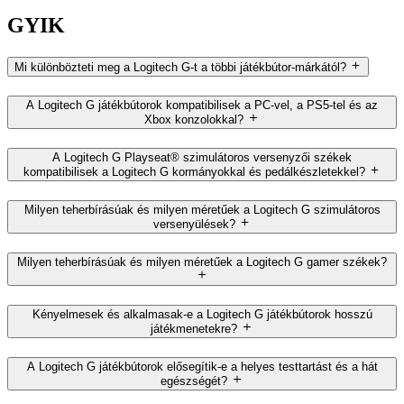
GYIK
Mi különbözteti meg a Logitech G-t a többi játékbútor-márkától?
A Logitech G játékbútorok kompatibilisek a PC-vel, a PS5-tel és az
Xbox konzolokkal?
A Logitech G Playseat® szimulátoros versenyzői székek
kompatibilisek a Logitech G kormányokkal és pedálkészletekkel?
Milyen teherbírásúak és milyen méretűek a Logitech G szimulátoros
versenyülések?
Milyen teherbírásúak és milyen méretűek a Logitech G gamer székek?
Kényelmesek és alkalmasak-e a Logitech G játékbútorok hosszú
játékmenetekre?
A Logitech G játékbútorok elősegítik-e a helyes testtartást és a hát
egészségét?