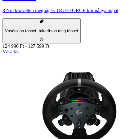
8 Nm közvetlen meghajtás TRUEFORCE kormányalappal
Vásároljon többet, takarítson meg többet
124 990 Ft
-
127 599 Ft
Vásárlás