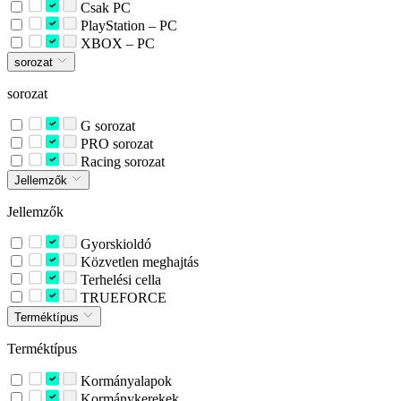
Csak PC
PlayStation – PC
XBOX – PC
sorozat
sorozat
G sorozat
PRO sorozat
Racing sorozat
Jellemzők
Jellemzők
Gyorskioldó
Közvetlen meghajtás
Terhelési cella
TRUEFORCE
Terméktípus
Terméktípus
Kormányalapok
Kormánykerekek