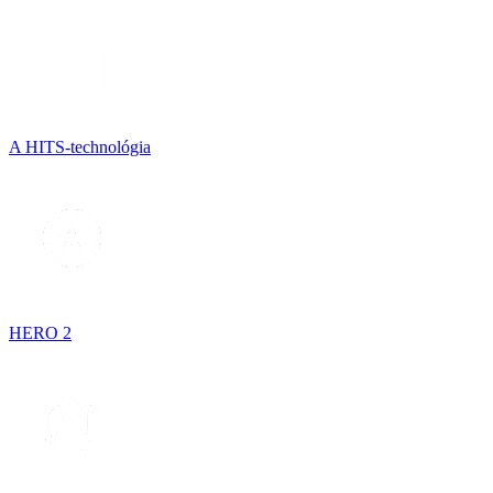
A HITS-technológia
HERO 2