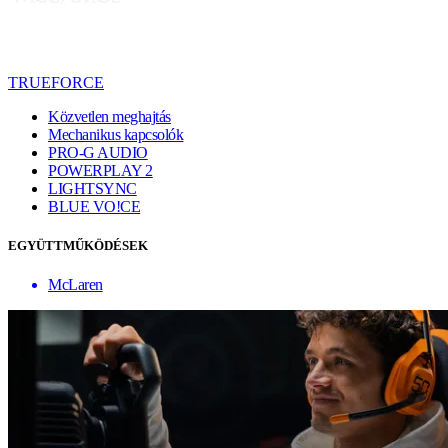
TRUEFORCE
Közvetlen meghajtás
Mechanikus kapcsolók
PRO-G AUDIO
POWERPLAY 2
LIGHTSYNC
BLUE VO!CE
EGYÜTTMŰKÖDÉSEK
McLaren