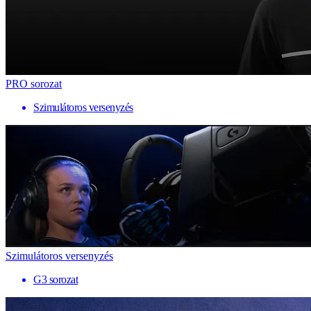
PRO sorozat
Szimulátoros versenyzés
Szimulátoros versenyzés
G3 sorozat