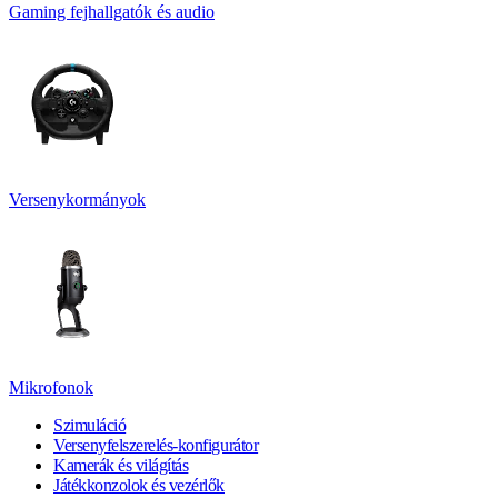
Gaming fejhallgatók és audio
Versenykormányok
Mikrofonok
Szimuláció
Versenyfelszerelés-konfigurátor
Kamerák és világítás
Játékkonzolok és vezérlők