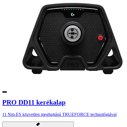
PRO DD11 kerékalap
11 Nm-ES közvetlen meghajtású TRUEFORCE technológiával