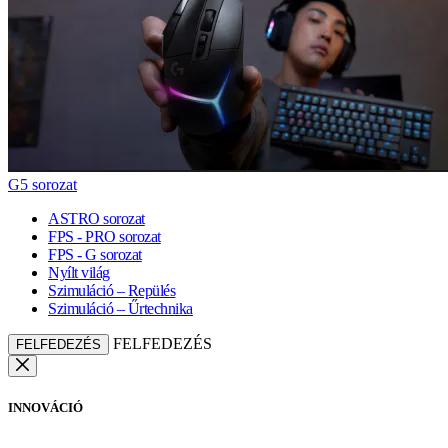
G5 sorozat
ASTRO sorozat
FPS - PRO sorozat
FPS - G sorozat
Nyílt világ
Szimuláció – Repülés
Szimuláció – Űrtechnika
FELFEDEZÉS
FELFEDEZÉS
INNOVÁCIÓ