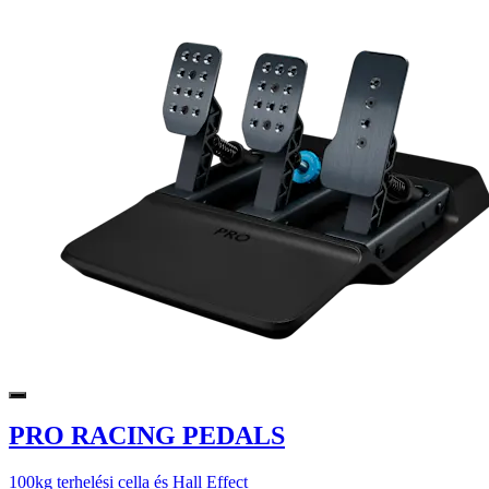
PRO RACING PEDALS
100kg terhelési cella és Hall Effect