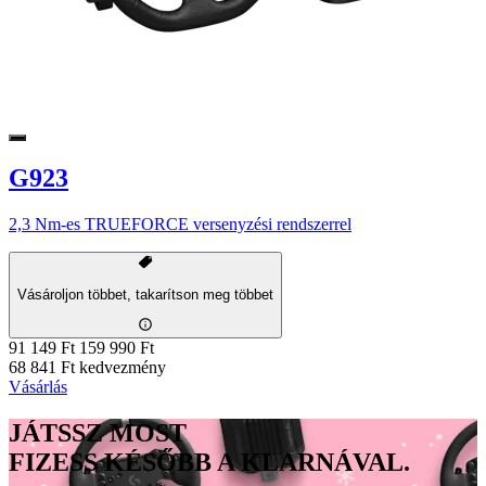
G923
2,3 Nm-es TRUEFORCE versenyzési rendszerrel
Vásároljon többet, takarítson meg többet
91 149 Ft
159 990 Ft
68 841 Ft kedvezmény
Vásárlás
JÁTSSZ MOST
FIZESS KÉSŐBB A KLARNÁVAL.