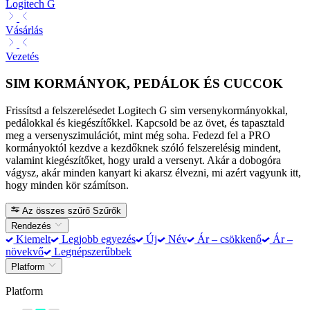
Logitech G
Vásárlás
Vezetés
SIM KORMÁNYOK, PEDÁLOK ÉS CUCCOK
Frissítsd a felszerelésedet Logitech G sim versenykormányokkal,
pedálokkal és kiegészítőkkel. Kapcsold be az övet, és tapasztald
meg a versenyszimulációt, mint még soha. Fedezd fel a PRO
kormányoktól kezdve a kezdőknek szóló felszerelésig mindent,
valamint kiegészítőket, hogy urald a versenyt. Akár a dobogóra
vágysz, akár minden kanyart ki akarsz élvezni, mi azért vagyunk itt,
hogy minden kör számítson.
Az összes szűrő
Szűrők
Rendezés
Kiemelt
Legjobb egyezés
Új
Név
Ár – csökkenő
Ár –
növekvő
Legnépszerűbbek
Platform
Platform