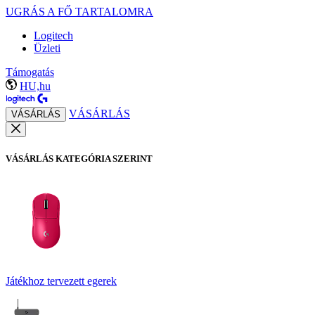
UGRÁS A FŐ TARTALOMRA
Logitech
Üzleti
Támogatás
HU,hu
VÁSÁRLÁS
VÁSÁRLÁS
VÁSÁRLÁS KATEGÓRIA SZERINT
Játékhoz tervezett egerek