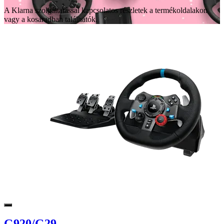
A Klarna szolgáltatással kapcsolatos részletek a termékoldalakon
vagy a kosaradban találhatók.
G920/G29