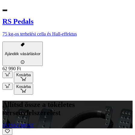
RS Pedals
75 kg-os terhelési cella és Hall-effektus
Ajándék vásárláskor
62 990 Ft
Kosárba
Kosárba
Állítsd össze a tökéletes
versenyfelszerelést
JÁTSSZ MOST