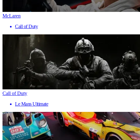
McLaren
Call of Duty
Call of Duty
Le Mans Ultimate