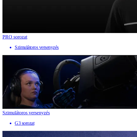
PRO sorozat
Szimulátoros versenyzés
Szimulátoros versenyzés
G3 sorozat