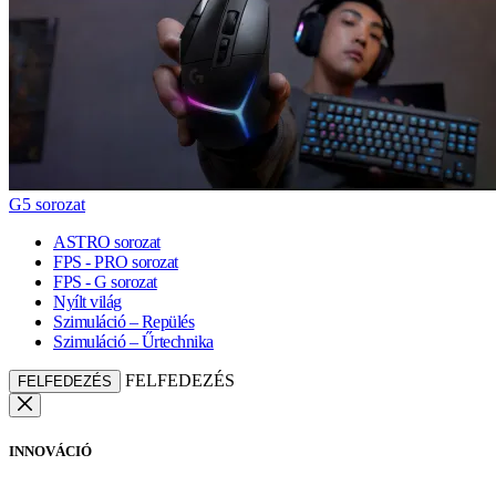
G5 sorozat
ASTRO sorozat
FPS - PRO sorozat
FPS - G sorozat
Nyílt világ
Szimuláció – Repülés
Szimuláció – Űrtechnika
FELFEDEZÉS
FELFEDEZÉS
INNOVÁCIÓ