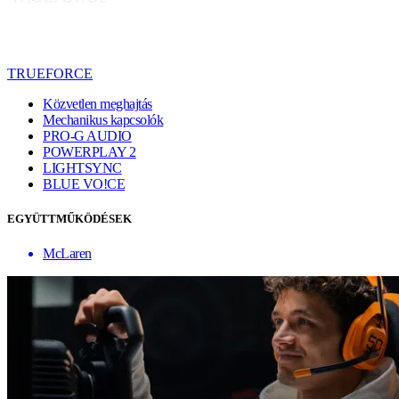
TRUEFORCE
Közvetlen meghajtás
Mechanikus kapcsolók
PRO-G AUDIO
POWERPLAY 2
LIGHTSYNC
BLUE VO!CE
EGYÜTTMŰKÖDÉSEK
McLaren