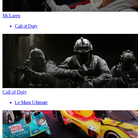
McLaren
Call of Duty
Call of Duty
Le Mans Ultimate