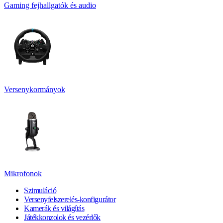
Gaming fejhallgatók és audio
Versenykormányok
Mikrofonok
Szimuláció
Versenyfelszerelés-konfigurátor
Kamerák és világítás
Játékkonzolok és vezérlők