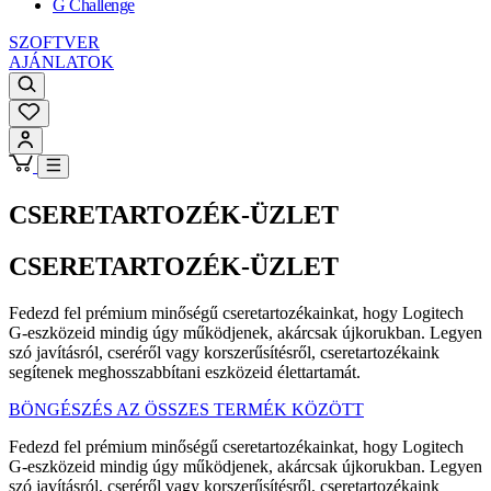
G Challenge
SZOFTVER
AJÁNLATOK
CSERETARTOZÉK-ÜZLET
CSERETARTOZÉK-ÜZLET
Fedezd fel prémium minőségű cseretartozékainkat, hogy Logitech
G-eszközeid mindig úgy működjenek, akárcsak újkorukban. Legyen
szó javításról, cseréről vagy korszerűsítésről, cseretartozékaink
segítenek meghosszabbítani eszközeid élettartamát.
BÖNGÉSZÉS AZ ÖSSZES TERMÉK KÖZÖTT
Fedezd fel prémium minőségű cseretartozékainkat, hogy Logitech
G-eszközeid mindig úgy működjenek, akárcsak újkorukban. Legyen
szó javításról, cseréről vagy korszerűsítésről, cseretartozékaink