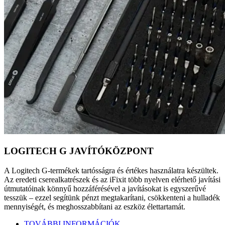
LOGITECH G JAVÍTÓKÖZPONT
A Logitech G-termékek tartósságra és értékes használatra készültek.
Az eredeti cserealkatrészek és az iFixit több nyelven elérhető javítási
útmutatóinak könnyű hozzáférésével a javításokat is egyszerűvé
tesszük – ezzel segítünk pénzt megtakarítani, csökkenteni a hulladék
mennyiségét, és meghosszabbítani az eszköz élettartamát.
TOVÁBBI INFORMÁCIÓK