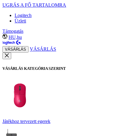
UGRÁS A FŐ TARTALOMRA
Logitech
Üzleti
Támogatás
HU,hu
VÁSÁRLÁS
VÁSÁRLÁS
VÁSÁRLÁS KATEGÓRIA SZERINT
Játékhoz tervezett egerek