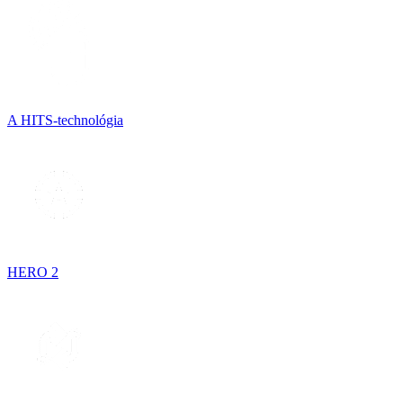
A HITS-technológia
HERO 2