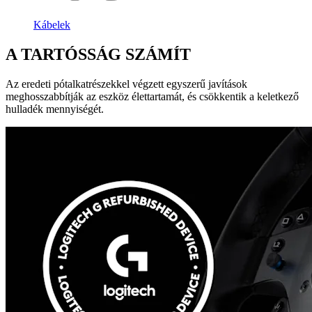
Kábelek
A TARTÓSSÁG SZÁMÍT
Az eredeti pótalkatrészekkel végzett egyszerű javítások
meghosszabbítják az eszköz élettartamát, és csökkentik a keletkező
hulladék mennyiségét.