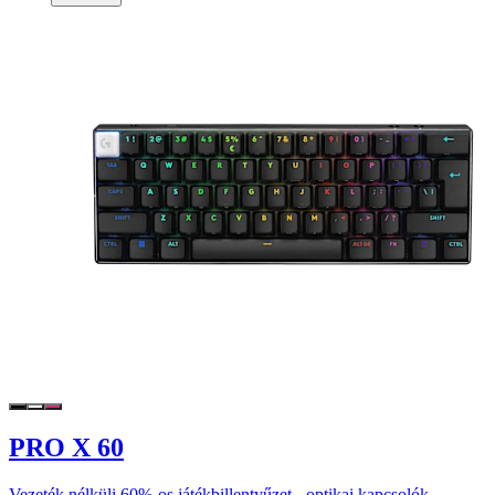
PRO X 60
Vezeték nélküli 60%-os játékbillentyűzet - optikai kapcsolók