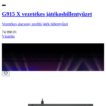
G915 X vezetékes játékosbillentyűzet
Vezetékes alacsony profilú játék billentyűzet
74 990 Ft
Vásárlás
INGYENES G840
INGYENES G840 XL egérpad minden 45,900 Ft feletti gamer egér,
billentyűzet vagy headset rendelés esetén
VÁSÁROLJON MOST