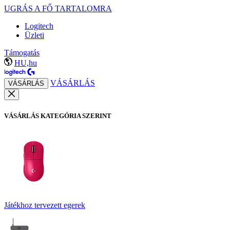
UGRÁS A FŐ TARTALOMRA
Logitech
Üzleti
Támogatás
HU,hu
VÁSÁRLÁS
VÁSÁRLÁS
VÁSÁRLÁS KATEGÓRIA SZERINT
Játékhoz tervezett egerek