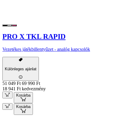
PRO X TKL RAPID
Vezetékes játékbillentyűzet - analóg kapcsolók
Különleges ajánlat
51 049 Ft
69 990 Ft
18 941 Ft kedvezmény
Kosárba
Kosárba