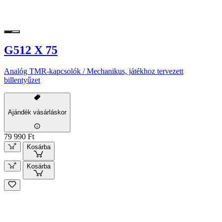
G512 X 75
Analóg TMR-kapcsolók / Mechanikus, játékhoz tervezett
billentyűzet
Ajándék vásárláskor
79 990 Ft
Kosárba
Kosárba