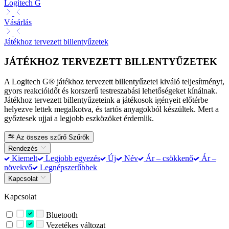
Logitech G
Vásárlás
Játékhoz tervezett billentyűzetek
JÁTÉKHOZ TERVEZETT BILLENTYŰZETEK
A Logitech G® játékhoz tervezett billentyűzetei kiváló teljesítményt,
gyors reakcióidőt és korszerű testreszabási lehetőségeket kínálnak.
Játékhoz tervezett billentyűzeteink a játékosok igényeit előtérbe
helyezve lettek megalkotva, és tartós anyagokból készültek. Mert a
győztesek ujjai a legjobb eszközöket érdemlik.
Az összes szűrő
Szűrők
Rendezés
Kiemelt
Legjobb egyezés
Új
Név
Ár – csökkenő
Ár –
növekvő
Legnépszerűbbek
Kapcsolat
Kapcsolat
Bluetooth
Vezetékes változat