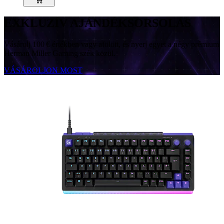
EXKLUZÍV AJÁNDÉKSORSOLÁS
Vásárolj 100 € értékben vagy afölött, és nyerj egyet a négy prémium
Herman Miller Gaming szék közül.
VÁSÁROLJON MOST