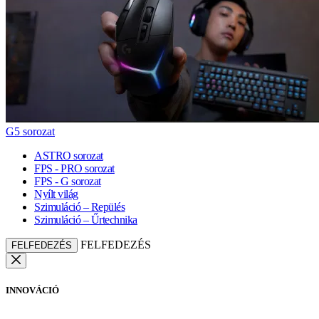
G5 sorozat
ASTRO sorozat
FPS - PRO sorozat
FPS - G sorozat
Nyílt világ
Szimuláció – Repülés
Szimuláció – Űrtechnika
FELFEDEZÉS
FELFEDEZÉS
INNOVÁCIÓ