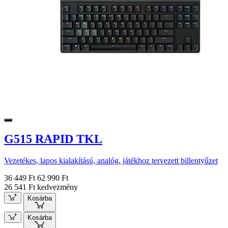
G515 RAPID TKL
Vezetékes, lapos kialakítású, analóg, játékhoz tervezett billentyűzet
36 449 Ft
62 990 Ft
26 541 Ft kedvezmény
Kosárba
Kosárba