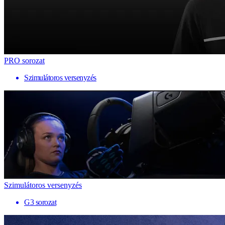
PRO sorozat
Szimulátoros versenyzés
Szimulátoros versenyzés
G3 sorozat