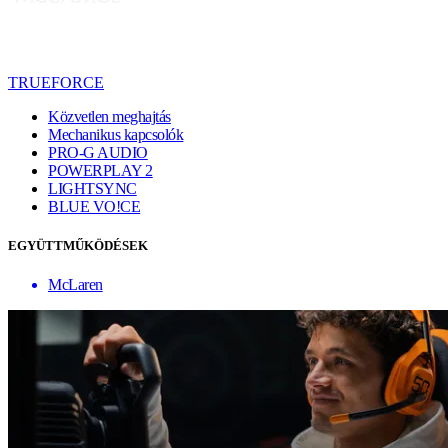
TRUEFORCE
Közvetlen meghajtás
Mechanikus kapcsolók
PRO-G AUDIO
POWERPLAY 2
LIGHTSYNC
BLUE VO!CE
EGYÜTTMŰKÖDÉSEK
McLaren