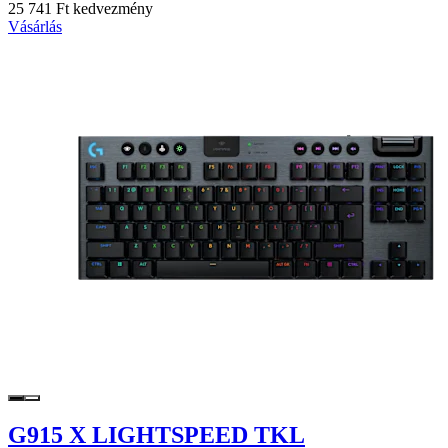
25 741 Ft kedvezmény
Vásárlás
G915 X LIGHTSPEED TKL