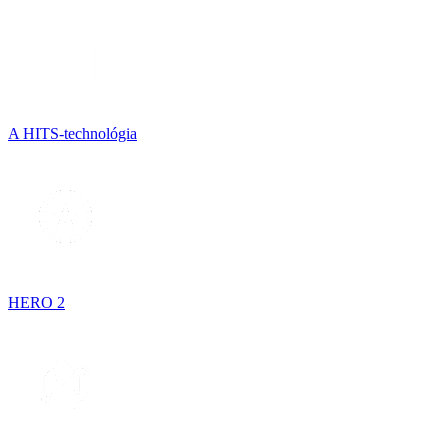
A HITS-technológia
HERO 2