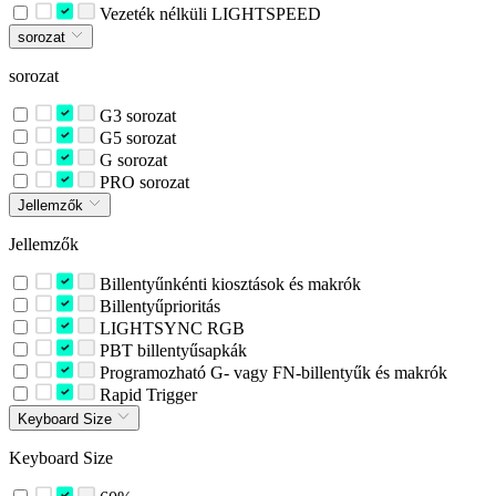
Vezeték nélküli LIGHTSPEED
sorozat
sorozat
G3 sorozat
G5 sorozat
G sorozat
PRO sorozat
Jellemzők
Jellemzők
Billentyűnkénti kiosztások és makrók
Billentyűprioritás
LIGHTSYNC RGB
PBT billentyűsapkák
Programozható G- vagy FN-billentyűk és makrók
Rapid Trigger
Keyboard Size
Keyboard Size