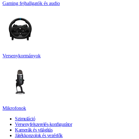
Gaming fejhallgatók és audio
Versenykormányok
Mikrofonok
Szimuláció
Versenyfelszerelés-konfigurátor
Kamerák és világítás
Játékkonzolok és vezérlők