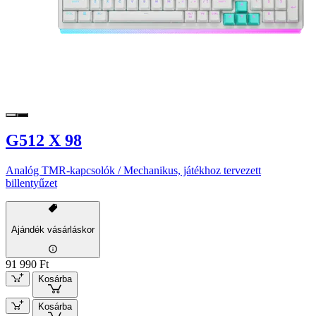
G512 X 98
Analóg TMR-kapcsolók / Mechanikus, játékhoz tervezett
billentyűzet
Ajándék vásárláskor
91 990 Ft
Kosárba
Kosárba