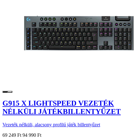
G915 X LIGHTSPEED VEZETÉK
NÉLKÜLI JÁTÉKBILLENTYŰZET
Vezeték nélküli, alacsony profilú játék billentyűzet
69 249 Ft
94 990 Ft