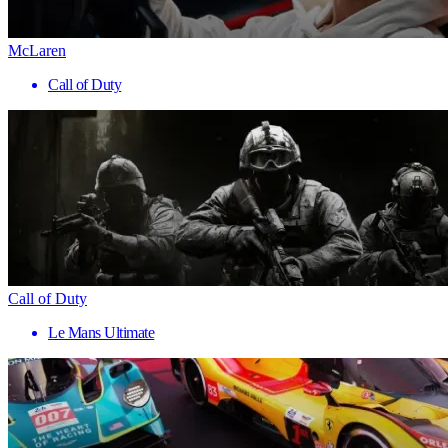
McLaren
Call of Duty
Call of Duty
Le Mans Ultimate