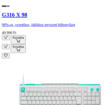
G316 X 98
98%-os, vezetékes, játékhoz tervezett billentyűzet
49 990 Ft
Kosárba
Kosárba