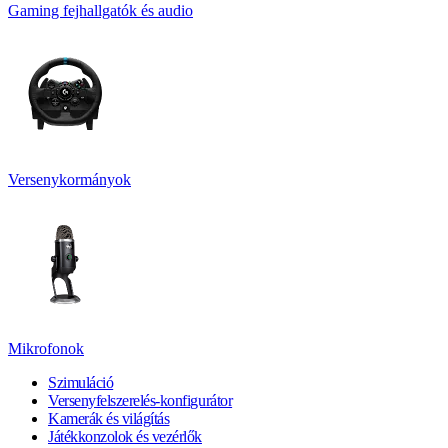
Gaming fejhallgatók és audio
Versenykormányok
Mikrofonok
Szimuláció
Versenyfelszerelés-konfigurátor
Kamerák és világítás
Játékkonzolok és vezérlők