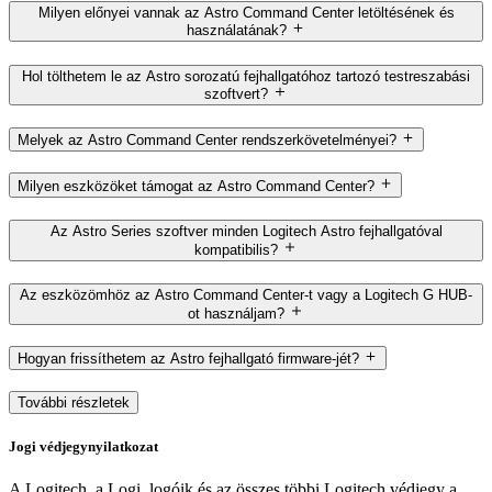
Milyen előnyei vannak az Astro Command Center letöltésének és
használatának?
Hol tölthetem le az Astro sorozatú fejhallgatóhoz tartozó testreszabási
szoftvert?
Melyek az Astro Command Center rendszerkövetelményei?
Milyen eszközöket támogat az Astro Command Center?
Az Astro Series szoftver minden Logitech Astro fejhallgatóval
kompatibilis?
Az eszközömhöz az Astro Command Center-t vagy a Logitech G HUB-
ot használjam?
Hogyan frissíthetem az Astro fejhallgató firmware-jét?
További részletek
Jogi védjegynyilatkozat
A Logitech, a Logi, logóik és az összes többi Logitech védjegy a