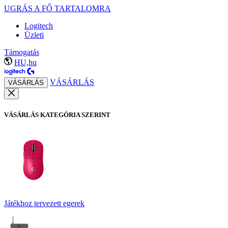
UGRÁS A FŐ TARTALOMRA
Logitech
Üzleti
Támogatás
HU,hu
VÁSÁRLÁS
VÁSÁRLÁS
VÁSÁRLÁS KATEGÓRIA SZERINT
Játékhoz tervezett egerek