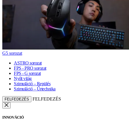
G5 sorozat
ASTRO sorozat
FPS - PRO sorozat
FPS - G sorozat
Nyílt világ
Szimuláció – Repülés
Szimuláció – Űrtechnika
FELFEDEZÉS
FELFEDEZÉS
INNOVÁCIÓ