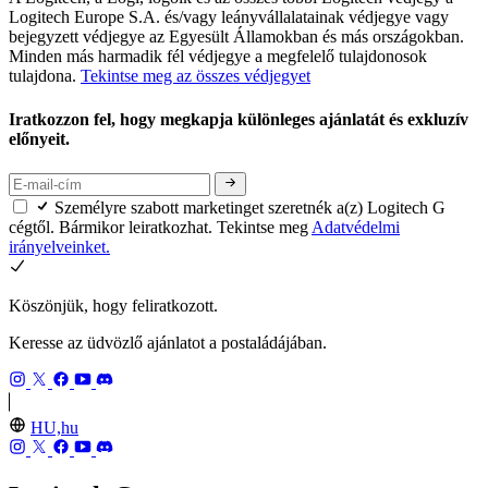
Logitech Europe S.A. és/vagy leányvállalatainak védjegye vagy
bejegyzett védjegye az Egyesült Államokban és más országokban.
Minden más harmadik fél védjegye a megfelelő tulajdonosok
tulajdona.
Tekintse meg az összes védjegyet
Iratkozzon fel, hogy megkapja különleges ajánlatát és exkluzív
előnyeit.
Személyre szabott marketinget szeretnék a(z) Logitech G
cégtől. Bármikor leiratkozhat. Tekintse meg
Adatvédelmi
irányelveinket.
Köszönjük, hogy feliratkozott.
Keresse az üdvözlő ajánlatot a postaládájában.
HU,hu