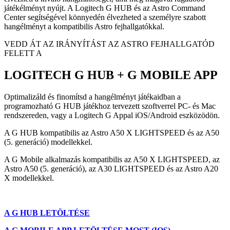
játékélményt nyújt. A Logitech G HUB és az Astro Command
Center segítségével könnyedén élvezheted a személyre szabott
hangélményt a kompatibilis Astro fejhallgatókkal.
VEDD ÁT AZ IRÁNYÍTÁST AZ ASTRO FEJHALLGATÓD
FELETT A
LOGITECH G HUB + G MOBILE APP
Optimalizáld és finomítsd a hangélményt játékaidban a
programozható G HUB játékhoz tervezett szoftverrel PC- és Mac
rendszereden, vagy a Logitech G Appal iOS/Android eszközödön.
A G HUB kompatibilis az Astro A50 X LIGHTSPEED és az A50
(5. generáció) modellekkel.
A G Mobile alkalmazás kompatibilis az A50 X LIGHTSPEED, az
Astro A50 (5. generáció), az A30 LIGHTSPEED és az Astro A20
X modellekkel.
A G HUB LETÖLTÉSE