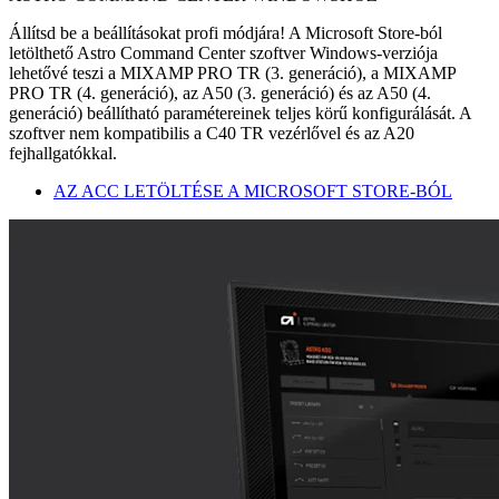
Állítsd be a beállításokat profi módjára! A Microsoft Store-ból
letölthető Astro Command Center szoftver Windows-verziója
lehetővé teszi a MIXAMP PRO TR (3. generáció), a MIXAMP
PRO TR (4. generáció), az A50 (3. generáció) és az A50 (4.
generáció) beállítható paramétereinek teljes körű konfigurálását. A
szoftver nem kompatibilis a C40 TR vezérlővel és az A20
fejhallgatókkal.
AZ ACC LETÖLTÉSE A MICROSOFT STORE-BÓL