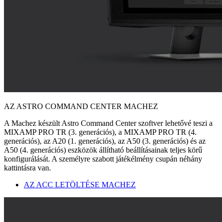
AZ ASTRO COMMAND CENTER MACHEZ
A Machez készült Astro Command Center szoftver lehetővé teszi a
MIXAMP PRO TR (3. generációs), a MIXAMP PRO TR (4.
generációs), az A20 (1. generációs), az A50 (3. generációs) és az
A50 (4. generációs) eszközök állítható beállításainak teljes körű
konfigurálását. A személyre szabott játékélmény csupán néhány
kattintásra van.
AZ ACC LETÖLTÉSE MACHEZ