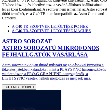
Az Astro C40 TR konfigurációs szoftvere kifejezetten az Astro C40
TR-hez készült, és lehetővé teszi a vezérlő állítható beállításainak
teljes körű konfigurálását. A szoftver nem ismeri fel az Astro sorozat
többi termékét, és a C40 TR nem kompatibilis az Astro Command
Centerrel.
A C40 TR-SZOFTVER LETÖLTÉSE PC-HEZ
A C40 TR-SZOFTVER LETÖLTÉSE MACHEZ
ASTRO SOROZAT
ASTRO SOROZATÚ MIKROFONOS
FEJHALLGATÓK VÁSÁRLÁSA
Astro sorozatunk olyan úttörő műszaki megoldásokkal biztosítja a
tökéletes játékbeli kalandokat, mint a PLAYSYNC háromeszközös
váltórendszer, a PRO-G GRAPHENE hangsugárzók, a
LIGHTSYNC vezeték nélküli megoldás és még sok más.
TUDJ MEG TÖBBET