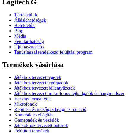
Logitech G
Történetünk
Álláslehetőségek
Befektetők
Blog
Média
Fenntarthatóság
Újrahasznosítás
Tanúsítással rendelkező felújítási program
Termékek vásárlása
Játékhoz tervezett egerek
Játékhoz tervezett egérpadok
Játékhoz tervezett billentyűzetek
Játékhoz tervezett mikrofonos fejhallgatók és hangrendszer
Versenykormányok
Mikrofonok
Repülési és mezőgazdasági szimuláció
Kamerák és világítás
Gamepadek és vezérlők
Játékokhoz tervezett bútorok
Felújított termékek