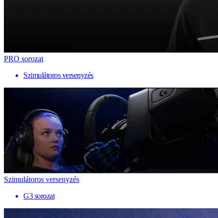
PRO sorozat
Szimulátoros versenyzés
Szimulátoros versenyzés
G3 sorozat