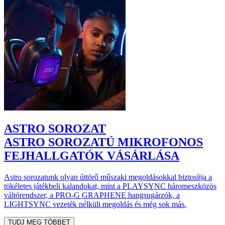
ASTRO SOROZAT
ASTRO SOROZATÚ MIKROFONOS
FEJHALLGATÓK VÁSÁRLÁSA
Astro sorozatunk olyan úttörő műszaki megoldásokkal biztosítja a
tökéletes játékbeli kalandokat, mint a PLAYSYNC háromeszközös
váltórendszer, a PRO-G GRAPHENE hangsugárzók, a
LIGHTSYNC vezeték nélküli megoldás és még sok más.
TUDJ MEG TÖBBET