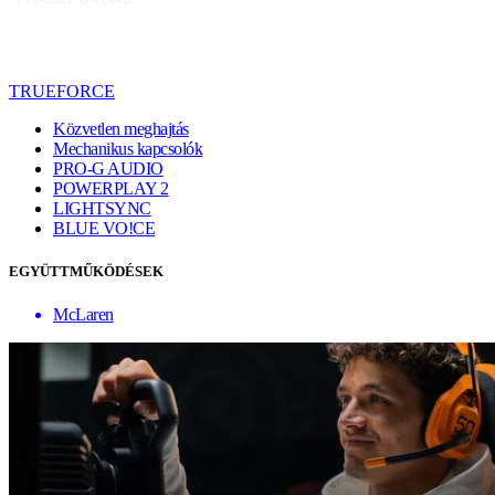
TRUEFORCE
Közvetlen meghajtás
Mechanikus kapcsolók
PRO-G AUDIO
POWERPLAY 2
LIGHTSYNC
BLUE VO!CE
EGYÜTTMŰKÖDÉSEK
McLaren