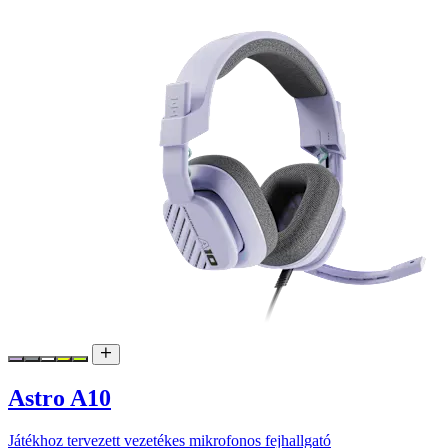
Astro A10
Játékhoz tervezett vezetékes mikrofonos fejhallgató