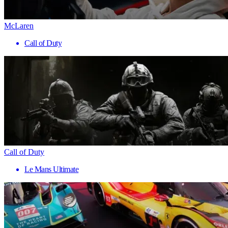
McLaren
Call of Duty
Call of Duty
Le Mans Ultimate