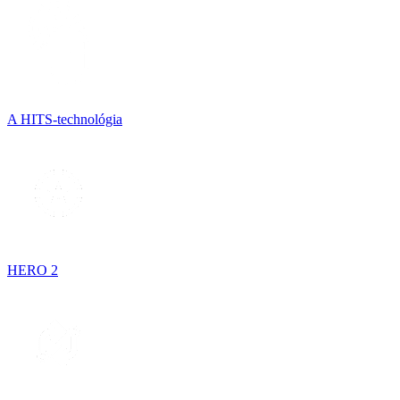
A HITS-technológia
HERO 2