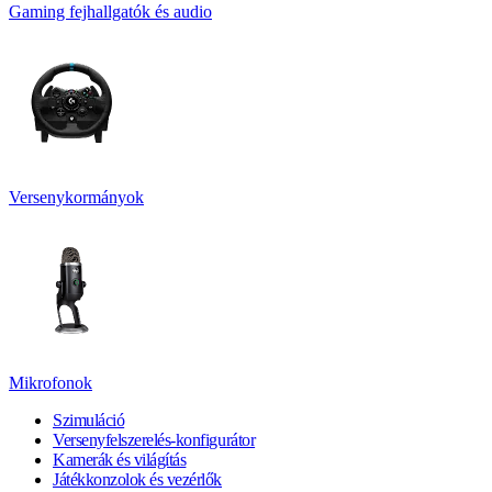
Gaming fejhallgatók és audio
Versenykormányok
Mikrofonok
Szimuláció
Versenyfelszerelés-konfigurátor
Kamerák és világítás
Játékkonzolok és vezérlők