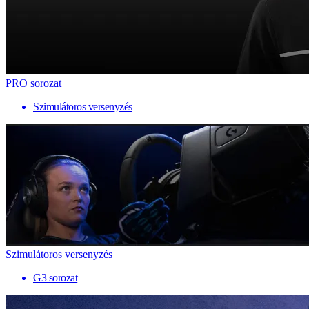
PRO sorozat
Szimulátoros versenyzés
Szimulátoros versenyzés
G3 sorozat