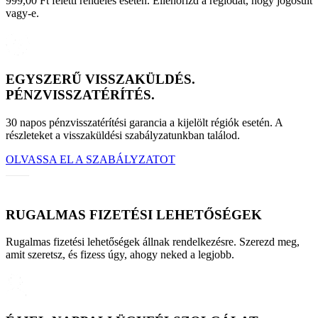
999,00 Ft feletti rendelés esetén. Ellenőrizd a régiódat, hogy jogosult
vagy-e.
EGYSZERŰ VISSZAKÜLDÉS.
PÉNZVISSZATÉRÍTÉS.
30 napos pénzvisszatérítési garancia a kijelölt régiók esetén. A
részleteket a visszaküldési szabályzatunkban találod.
OLVASSA EL A SZABÁLYZATOT
RUGALMAS FIZETÉSI LEHETŐSÉGEK
Rugalmas fizetési lehetőségek állnak rendelkezésre. Szerezd meg,
amit szeretsz, és fizess úgy, ahogy neked a legjobb.