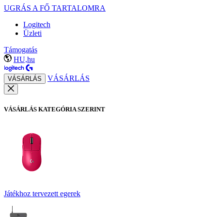
UGRÁS A FŐ TARTALOMRA
Logitech
Üzleti
Támogatás
HU,hu
VÁSÁRLÁS
VÁSÁRLÁS
VÁSÁRLÁS KATEGÓRIA SZERINT
Játékhoz tervezett egerek