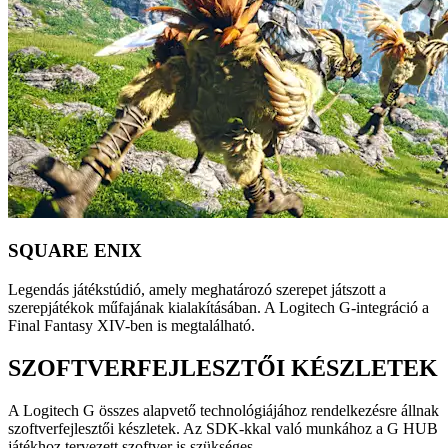
SQUARE ENIX
Legendás játékstúdió, amely meghatározó szerepet játszott a
szerepjátékok műfajának kialakításában. A Logitech G-integráció a
Final Fantasy XIV-ben is megtalálható.
SZOFTVERFEJLESZTŐI KÉSZLETEK
A Logitech G összes alapvető technológiájához rendelkezésre állnak
szoftverfejlesztői készletek. Az SDK-kkal való munkához a G HUB
játékhoz tervezett szoftver is szükséges.