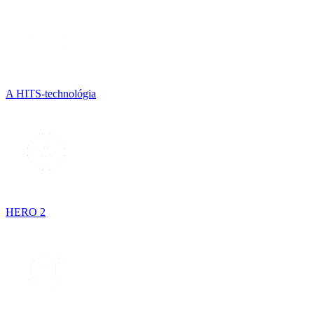
A HITS-technológia
HERO 2