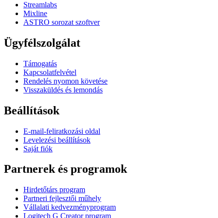
Streamlabs
Mixline
ASTRO sorozat szoftver
Ügyfélszolgálat
Támogatás
Kapcsolatfelvétel
Rendelés nyomon követése
Visszaküldés és lemondás
Beállítások
E-mail-feliratkozási oldal
Levelezési beállítások
Saját fiók
Partnerek és programok
Hirdetőtárs program
Partneri fejlesztői műhely
Vállalati kedvezményprogram
Logitech G Creator program