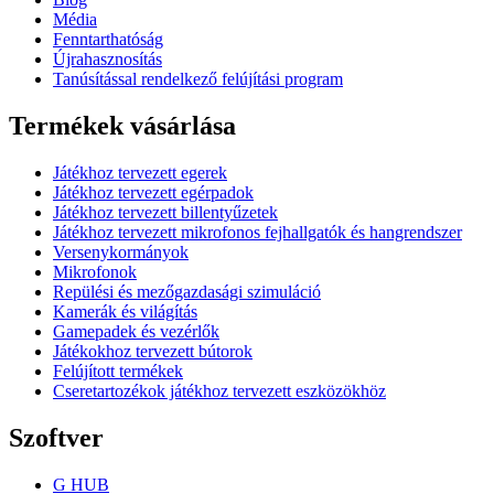
Média
Fenntarthatóság
Újrahasznosítás
Tanúsítással rendelkező felújítási program
Termékek vásárlása
Játékhoz tervezett egerek
Játékhoz tervezett egérpadok
Játékhoz tervezett billentyűzetek
Játékhoz tervezett mikrofonos fejhallgatók és hangrendszer
Versenykormányok
Mikrofonok
Repülési és mezőgazdasági szimuláció
Kamerák és világítás
Gamepadek és vezérlők
Játékokhoz tervezett bútorok
Felújított termékek
Cseretartozékok játékhoz tervezett eszközökhöz
Szoftver
G HUB