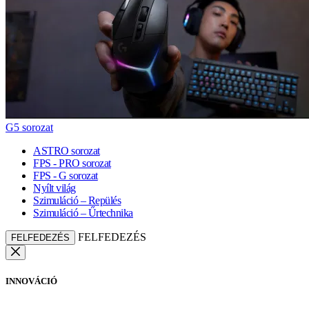
G5 sorozat
ASTRO sorozat
FPS - PRO sorozat
FPS - G sorozat
Nyílt világ
Szimuláció – Repülés
Szimuláció – Űrtechnika
FELFEDEZÉS
FELFEDEZÉS
INNOVÁCIÓ