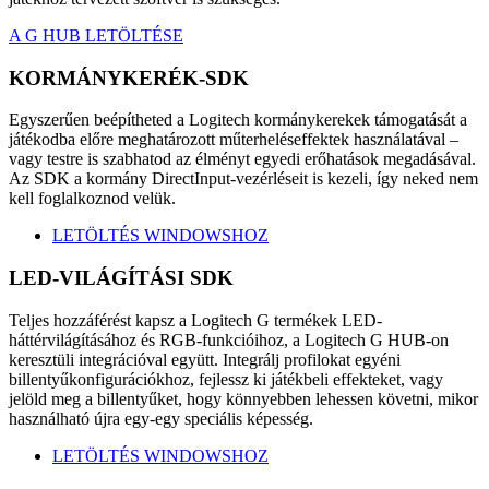
A G HUB LETÖLTÉSE
KORMÁNYKERÉK-SDK
Egyszerűen beépítheted a Logitech kormánykerekek támogatását a
játékodba előre meghatározott műterheléseffektek használatával –
vagy testre is szabhatod az élményt egyedi erőhatások megadásával.
Az SDK a kormány DirectInput-vezérléseit is kezeli, így neked nem
kell foglalkoznod velük.
LETÖLTÉS WINDOWSHOZ
LED-VILÁGÍTÁSI SDK
Teljes hozzáférést kapsz a Logitech G termékek LED-
háttérvilágításához és RGB-funkcióihoz, a Logitech G HUB-on
keresztüli integrációval együtt. Integrálj profilokat egyéni
billentyűkonfigurációkhoz, fejlessz ki játékbeli effekteket, vagy
jelöld meg a billentyűket, hogy könnyebben lehessen követni, mikor
használható újra egy-egy speciális képesség.
LETÖLTÉS WINDOWSHOZ