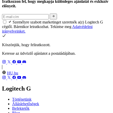
Iratkozzon fel, hogy megkapja különleges ajánlatát és exkluzív
előnyeit.
Személyre szabott marketinget szeretnék a(z) Logitech G
cégtől. Bármikor leiratkozhat. Tekintse meg
Adatvédelmi
irányelveinket.
Köszönjük, hogy feliratkozott.
Keresse az üdvözlő ajánlatot a postaládájában.
HU,hu
Logitech G
Történetünk
Álláslehetőségek
Befektetők
Blog