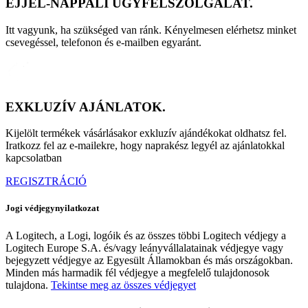
ÉJJEL-NAPPALI ÜGYFÉLSZOLGÁLAT.
Itt vagyunk, ha szükséged van ránk. Kényelmesen elérhetsz minket
csevegéssel, telefonon és e-mailben egyaránt.
EXKLUZÍV AJÁNLATOK.
Kijelölt termékek vásárlásakor exkluzív ajándékokat oldhatsz fel.
Iratkozz fel az e-mailekre, hogy naprakész legyél az ajánlatokkal
kapcsolatban
REGISZTRÁCIÓ
Jogi védjegynyilatkozat
A Logitech, a Logi, logóik és az összes többi Logitech védjegy a
Logitech Europe S.A. és/vagy leányvállalatainak védjegye vagy
bejegyzett védjegye az Egyesült Államokban és más országokban.
Minden más harmadik fél védjegye a megfelelő tulajdonosok
tulajdona.
Tekintse meg az összes védjegyet