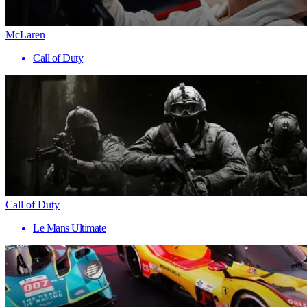
McLaren
Call of Duty
Call of Duty
Le Mans Ultimate