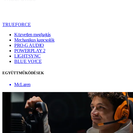
TRUEFORCE
Közvetlen meghajtás
Mechanikus kapcsolók
PRO-G AUDIO
POWERPLAY 2
LIGHTSYNC
BLUE VO!CE
EGYÜTTMŰKÖDÉSEK
McLaren