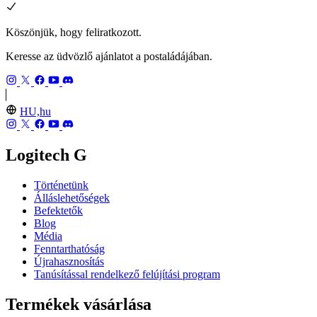
Köszönjük, hogy feliratkozott.
Keresse az üdvözlő ajánlatot a postaládájában.
HU,hu
Logitech G
Történetünk
Álláslehetőségek
Befektetők
Blog
Média
Fenntarthatóság
Újrahasznosítás
Tanúsítással rendelkező felújítási program
Termékek vásárlása