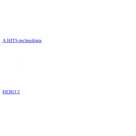
A HITS-technológia
HERO 2