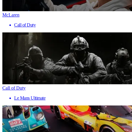
McLaren
Call of Duty
Call of Duty
Le Mans Ultimate