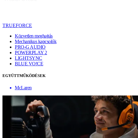
TRUEFORCE
Közvetlen meghajtás
Mechanikus kapcsolók
PRO-G AUDIO
POWERPLAY 2
LIGHTSYNC
BLUE VO!CE
EGYÜTTMŰKÖDÉSEK
McLaren