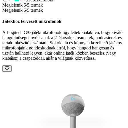
Megjelenik 5/5 termék
Megjelenik 5/5 termék
Játékhoz tervezett mikrofonok
A Logitech G® játékmikrofonok úgy lettek kialakítva, hogy kiváló
hangminőséget nyújtsanak a játékosok, streamerek, podcasterek és
tartalomkészítők számára. Sokoldalú és könnyen kezelhető játékos
mikrofonjaink gondoskodnak arról, hogy hangod hangosan és
tisztán hallható legyen, akár online játék közben beszélsz (vagy
kiabálsz) a csapatoddal, akár a világnak közvetítesz.