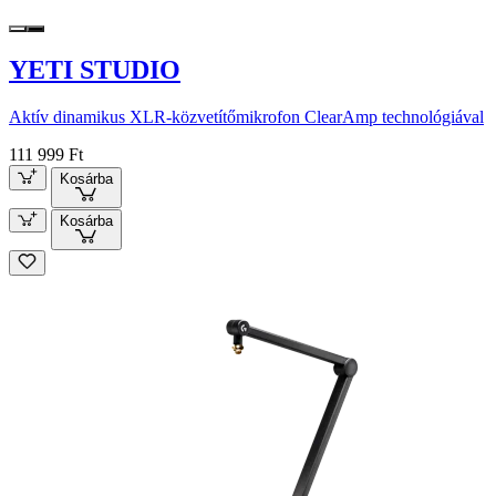
YETI STUDIO
Aktív dinamikus XLR-közvetítőmikrofon ClearAmp technológiával
111 999 Ft
Kosárba
Kosárba