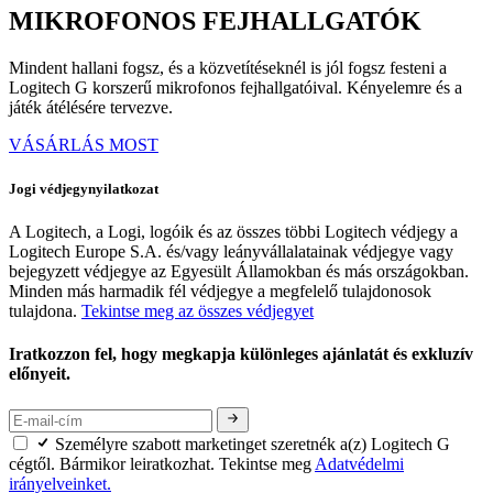
MIKROFONOS FEJHALLGATÓK
Mindent hallani fogsz, és a közvetítéseknél is jól fogsz festeni a
Logitech G korszerű mikrofonos fejhallgatóival. Kényelemre és a
játék átélésére tervezve.
VÁSÁRLÁS MOST
Jogi védjegynyilatkozat
A Logitech, a Logi, logóik és az összes többi Logitech védjegy a
Logitech Europe S.A. és/vagy leányvállalatainak védjegye vagy
bejegyzett védjegye az Egyesült Államokban és más országokban.
Minden más harmadik fél védjegye a megfelelő tulajdonosok
tulajdona.
Tekintse meg az összes védjegyet
Iratkozzon fel, hogy megkapja különleges ajánlatát és exkluzív
előnyeit.
Személyre szabott marketinget szeretnék a(z) Logitech G
cégtől. Bármikor leiratkozhat. Tekintse meg
Adatvédelmi
irányelveinket.