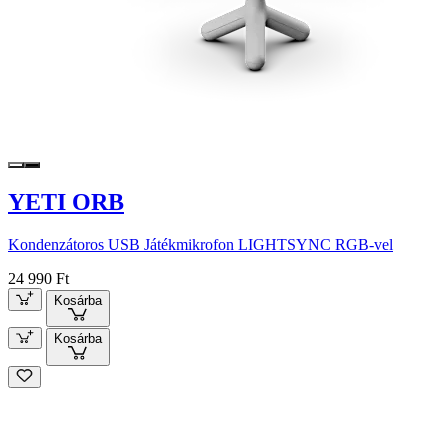
YETI ORB
Kondenzátoros USB Játékmikrofon LIGHTSYNC RGB-vel
24 990 Ft
Kosárba
Kosárba