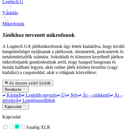
Logitech G
Vásárlás
Mikrofonok
Játékhoz tervezett mikrofonok
A Logitech G® játékmikrofonok úgy lettek kialakítva, hogy kiváló
hangminőséget nyújtsanak a játékosok, streamerek, podcasterek és
tartalomkészítők számára. Sokoldalú és könnyen kezelhető játékos
mikrofonjaink gondoskodnak arról, hogy hangod hangosan és
tisztán hallható legyen, akár online játék közben beszélsz (vagy
kiabálsz) a csapatoddal, akár a világnak közvetítesz.
Az összes szűrő
Szűrők
Rendezés
Kiemelt
Legjobb egyezés
Új
Név
Ár – csökkenő
Ár –
növekvő
Legnépszerűbbek
Kapcsolat
Kapcsolat
Analóg XLR