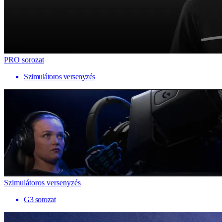
PRO sorozat
Szimulátoros versenyzés
Szimulátoros versenyzés
G3 sorozat