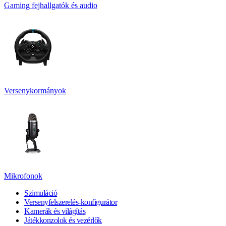
Gaming fejhallgatók és audio
Versenykormányok
Mikrofonok
Szimuláció
Versenyfelszerelés-konfigurátor
Kamerák és világítás
Játékkonzolok és vezérlők