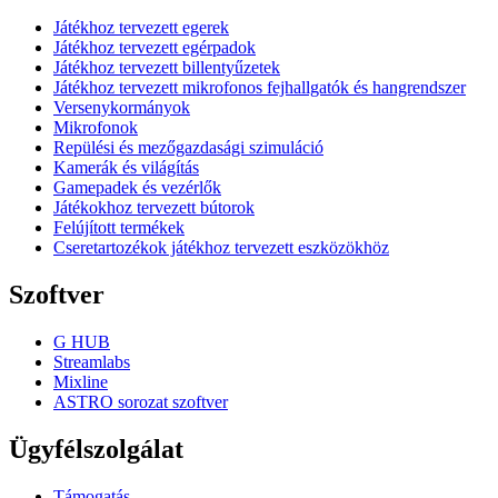
Játékhoz tervezett egerek
Játékhoz tervezett egérpadok
Játékhoz tervezett billentyűzetek
Játékhoz tervezett mikrofonos fejhallgatók és hangrendszer
Versenykormányok
Mikrofonok
Repülési és mezőgazdasági szimuláció
Kamerák és világítás
Gamepadek és vezérlők
Játékokhoz tervezett bútorok
Felújított termékek
Cseretartozékok játékhoz tervezett eszközökhöz
Szoftver
G HUB
Streamlabs
Mixline
ASTRO sorozat szoftver
Ügyfélszolgálat
Támogatás