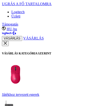
UGRÁS A FŐ TARTALOMRA
Logitech
Üzleti
Támogatás
HU,hu
VÁSÁRLÁS
VÁSÁRLÁS
VÁSÁRLÁS KATEGÓRIA SZERINT
Játékhoz tervezett egerek