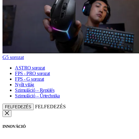
G5 sorozat
ASTRO sorozat
FPS - PRO sorozat
FPS - G sorozat
Nyílt világ
Szimuláció – Repülés
Szimuláció – Űrtechnika
FELFEDEZÉS
FELFEDEZÉS
INNOVÁCIÓ