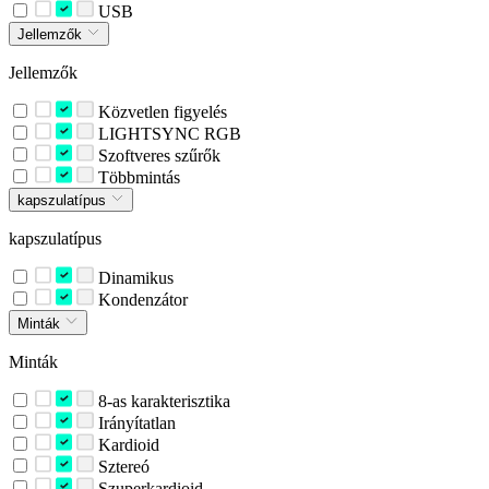
USB
Jellemzők
Jellemzők
Közvetlen figyelés
LIGHTSYNC RGB
Szoftveres szűrők
Többmintás
kapszulatípus
kapszulatípus
Dinamikus
Kondenzátor
Minták
Minták
8-as karakterisztika
Irányítatlan
Kardioid
Sztereó
Szuperkardioid