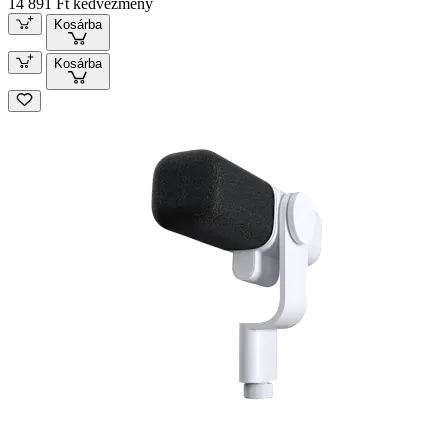
14 891 Ft kedvezmény
Kosárba
Kosárba