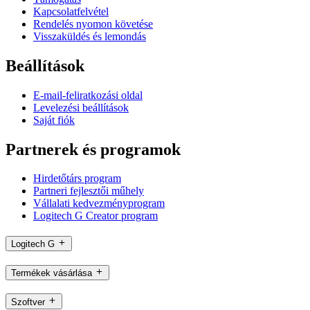
Kapcsolatfelvétel
Rendelés nyomon követése
Visszaküldés és lemondás
Beállítások
E-mail-feliratkozási oldal
Levelezési beállítások
Saját fiók
Partnerek és programok
Hirdetőtárs program
Partneri fejlesztői műhely
Vállalati kedvezményprogram
Logitech G Creator program
Logitech G
Termékek vásárlása
Szoftver