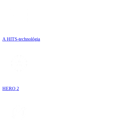
A HITS-technológia
HERO 2