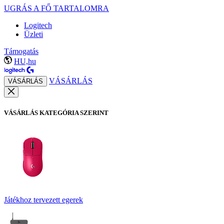
UGRÁS A FŐ TARTALOMRA
Logitech
Üzleti
Támogatás
HU,hu
VÁSÁRLÁS
VÁSÁRLÁS
VÁSÁRLÁS KATEGÓRIA SZERINT
Játékhoz tervezett egerek