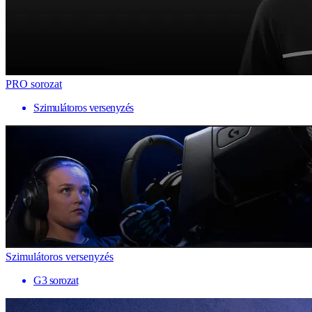
PRO sorozat
Szimulátoros versenyzés
Szimulátoros versenyzés
G3 sorozat