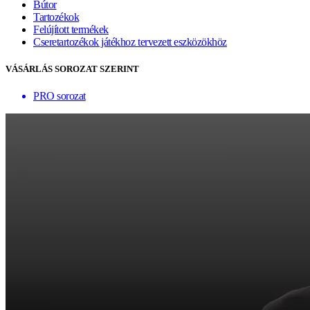
Bútor
Tartozékok
Felújított termékek
Cseretartozékok játékhoz tervezett eszközökhöz
VÁSÁRLÁS SOROZAT SZERINT
PRO sorozat