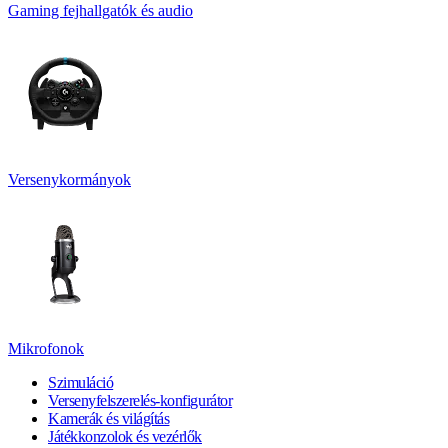
Gaming fejhallgatók és audio
Versenykormányok
Mikrofonok
Szimuláció
Versenyfelszerelés-konfigurátor
Kamerák és világítás
Játékkonzolok és vezérlők