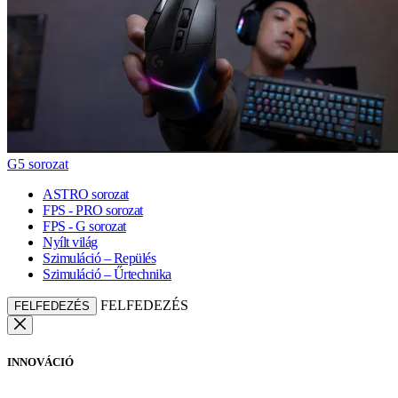
G5 sorozat
ASTRO sorozat
FPS - PRO sorozat
FPS - G sorozat
Nyílt világ
Szimuláció – Repülés
Szimuláció – Űrtechnika
FELFEDEZÉS
FELFEDEZÉS
INNOVÁCIÓ