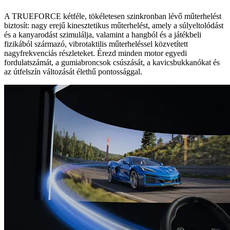
A TRUEFORCE kétféle, tökéletesen szinkronban lévő műterhelést
biztosít: nagy erejű kinesztetikus műterhelést, amely a súlyeltolódást
és a kanyarodást szimulálja, valamint a hangból és a játékbeli
fizikából származó, vibrotaktilis műterheléssel közvetített
nagyfrekvenciás részleteket. Érezd minden motor egyedi
fordulatszámát, a gumiabroncsok csúszását, a kavicsbukkanókat és
az útfelszín változását élethű pontossággal.