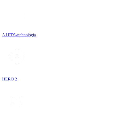
A HITS-technológia
HERO 2