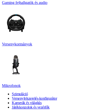
Gaming fejhallgatók és audio
Versenykormányok
Mikrofonok
Szimuláció
Versenyfelszerelés-konfigurátor
Kamerák és világítás
Játékkonzolok és vezérlők