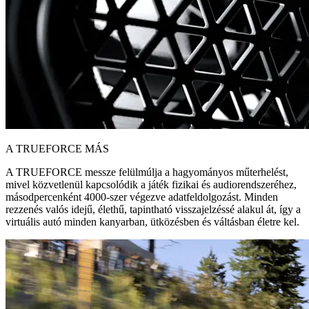
A TRUEFORCE MÁS
A TRUEFORCE messze felülmúlja a hagyományos műterhelést,
mivel közvetlenül kapcsolódik a játék fizikai és audiorendszeréhez,
másodpercenként 4000-szer végezve adatfeldolgozást. Minden
rezzenés valós idejű, élethű, tapintható visszajelzéssé alakul át, így a
virtuális autó minden kanyarban, ütközésben és váltásban életre kel.