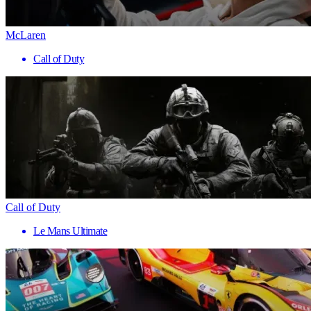
McLaren
Call of Duty
Call of Duty
Le Mans Ultimate