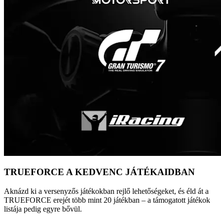
TRUEFORCE A KEDVENC JÁTÉKAIDBAN
Aknázd ki a versenyzős játékokban rejlő lehetőségeket, és éld át a
TRUEFORCE erejét több mint 20 játékban – a támogatott játékok
listája pedig egyre bővül.