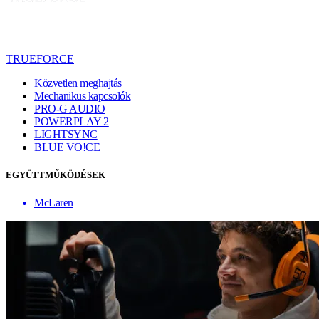
TRUEFORCE
Közvetlen meghajtás
Mechanikus kapcsolók
PRO-G AUDIO
POWERPLAY 2
LIGHTSYNC
BLUE VO!CE
EGYÜTTMŰKÖDÉSEK
McLaren