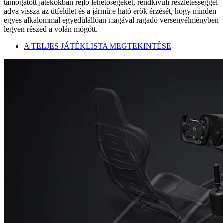
támogatott játékokban rejlő lehetőségeket, rendkívüli részletességgel
adva vissza az útfelület és a járműre ható erők érzését, hogy minden
egyes alkalommal egyedülállóan magával ragadó versenyélményben
legyen részed a volán mögött.
A TELJES JÁTÉKLISTA MEGTEKINTÉSE