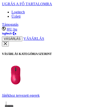
UGRÁS A FŐ TARTALOMRA
Logitech
Üzleti
Támogatás
HU,hu
VÁSÁRLÁS
VÁSÁRLÁS
VÁSÁRLÁS KATEGÓRIA SZERINT
Játékhoz tervezett egerek