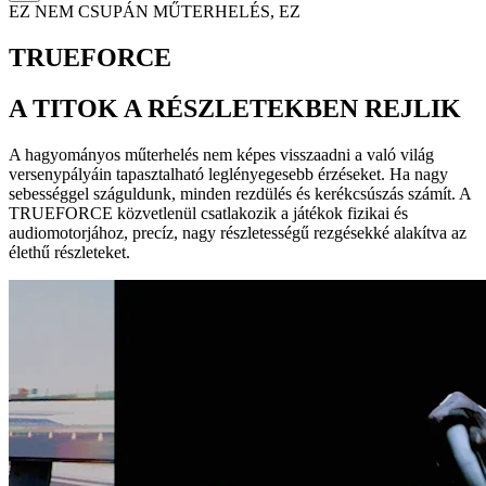
EZ NEM CSUPÁN MŰTERHELÉS, EZ
TRUEFORCE
A TITOK A RÉSZLETEKBEN REJLIK
A hagyományos műterhelés nem képes visszaadni a való világ
versenypályáin tapasztalható leglényegesebb érzéseket. Ha nagy
sebességgel száguldunk, minden rezdülés és kerékcsúszás számít. A
TRUEFORCE közvetlenül csatlakozik a játékok fizikai és
audiomotorjához, precíz, nagy részletességű rezgésekké alakítva az
élethű részleteket.