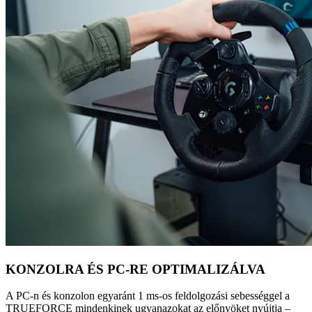
KONZOLRA ÉS PC-RE OPTIMALIZÁLVA
A PC-n és konzolon egyaránt 1 ms-os feldolgozási sebességgel a
TRUEFORCE mindenkinek ugyanazokat az előnyöket nyújtja –