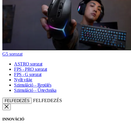
G5 sorozat
ASTRO sorozat
FPS - PRO sorozat
FPS - G sorozat
Nyílt világ
Szimuláció – Repülés
Szimuláció – Űrtechnika
FELFEDEZÉS
FELFEDEZÉS
INNOVÁCIÓ