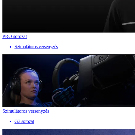
PRO sorozat
Szimulátoros versenyzés
Szimulátoros versenyzés
G3 sorozat