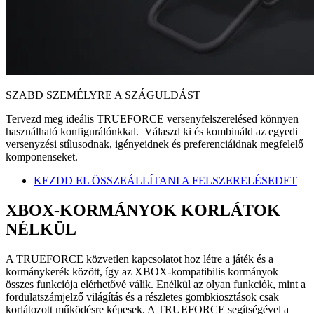
SZABD SZEMÉLYRE A SZÁGULDÁST
Tervezd meg ideális TRUEFORCE versenyfelszerelésed könnyen
használható konfigurálónkkal. Válaszd ki és kombináld az egyedi
versenyzési stílusodnak, igényeidnek és preferenciáidnak megfelelő
komponenseket.
KEZDD EL ÖSSZEÁLLÍTANI A FELSZERELÉSEDET
XBOX‑KORMÁNYOK KORLÁTOK
NÉLKÜL
A TRUEFORCE közvetlen kapcsolatot hoz létre a játék és a
kormánykerék között, így az XBOX-kompatibilis kormányok
összes funkciója elérhetővé válik. Enélkül az olyan funkciók, mint a
fordulatszámjelző világítás és a részletes gombkiosztások csak
korlátozott működésre képesek. A TRUEFORCE segítségével a