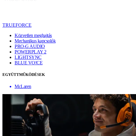
TRUEFORCE
Közvetlen meghajtás
Mechanikus kapcsolók
PRO-G AUDIO
POWERPLAY 2
LIGHTSYNC
BLUE VO!CE
EGYÜTTMŰKÖDÉSEK
McLaren