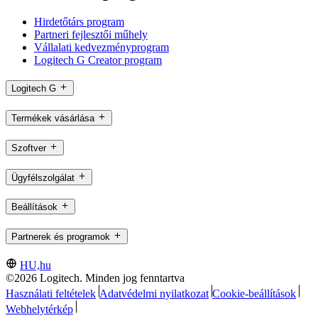
Hirdetőtárs program
Partneri fejlesztői műhely
Vállalati kedvezményprogram
Logitech G Creator program
Logitech G
Termékek vásárlása
Szoftver
Ügyfélszolgálat
Beállítások
Partnerek és programok
HU,hu
©2026 Logitech. Minden jog fenntartva
Használati feltételek
Adatvédelmi nyilatkozat
Cookie-beállítások
Webhelytérkép