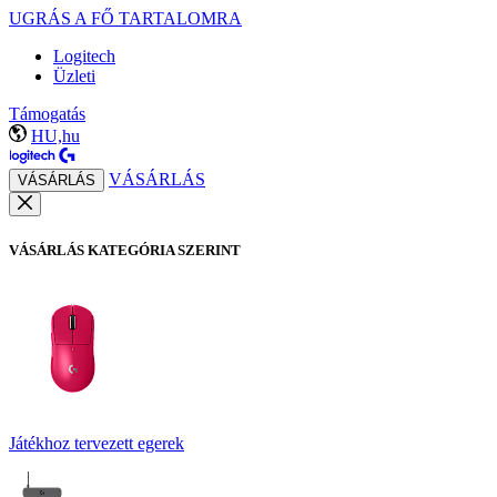
UGRÁS A FŐ TARTALOMRA
Logitech
Üzleti
Támogatás
HU,hu
VÁSÁRLÁS
VÁSÁRLÁS
VÁSÁRLÁS KATEGÓRIA SZERINT
Játékhoz tervezett egerek