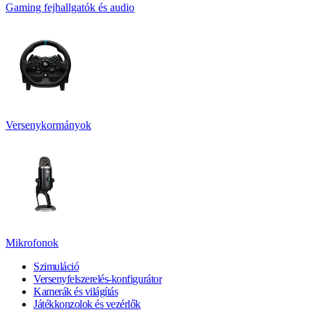
Gaming fejhallgatók és audio
Versenykormányok
Mikrofonok
Szimuláció
Versenyfelszerelés-konfigurátor
Kamerák és világítás
Játékkonzolok és vezérlők