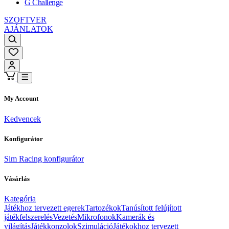
G Challenge
SZOFTVER
AJÁNLATOK
My Account
Kedvencek
Konfigurátor
Sim Racing konfigurátor
Vásárlás
Kategória
Játékhoz tervezett egerek
Tartozékok
Tanúsított felújított
játékfelszerelés
Vezetés
Mikrofonok
Kamerák és
világítás
Játékkonzolok
Szimuláció
Játékokhoz tervezett