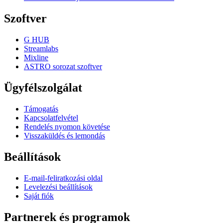
Szoftver
G HUB
Streamlabs
Mixline
ASTRO sorozat szoftver
Ügyfélszolgálat
Támogatás
Kapcsolatfelvétel
Rendelés nyomon követése
Visszaküldés és lemondás
Beállítások
E-mail-feliratkozási oldal
Levelezési beállítások
Saját fiók
Partnerek és programok