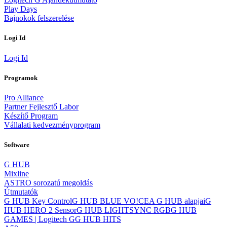
Play Days
Bajnokok felszerelése
Logi Id
Logi Id
Programok
Pro Alliance
Partner Fejlesztő Labor
Készítő Program
Vállalati kedvezményprogram
Software
G HUB
Mixline
ASTRO sorozatú megoldás
Útmutatók
G HUB Key Control
G HUB BLUE VO!CE
A G HUB alapjai
G
HUB HERO 2 Sensor
G HUB LIGHTSYNC RGB
G HUB
GAMES | Logitech G
G HUB HITS