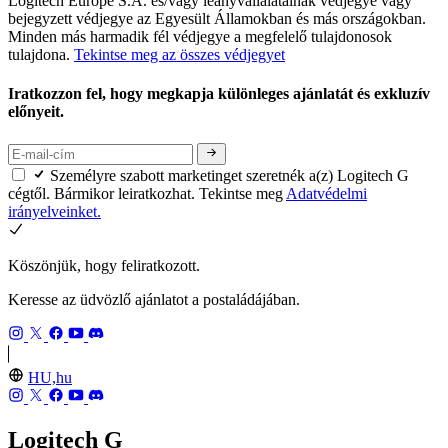
Logitech Europe S.A. és/vagy leányvállalatainak védjegye vagy
bejegyzett védjegye az Egyesült Államokban és más országokban.
Minden más harmadik fél védjegye a megfelelő tulajdonosok
tulajdona.
Tekintse meg az összes védjegyet
Iratkozzon fel, hogy megkapja különleges ajánlatát és exkluzív
előnyeit.
Személyre szabott marketinget szeretnék a(z) Logitech G
cégtől. Bármikor leiratkozhat. Tekintse meg
Adatvédelmi
irányelveinket.
Köszönjük, hogy feliratkozott.
Keresse az üdvözlő ajánlatot a postaládájában.
HU,hu
Logitech G