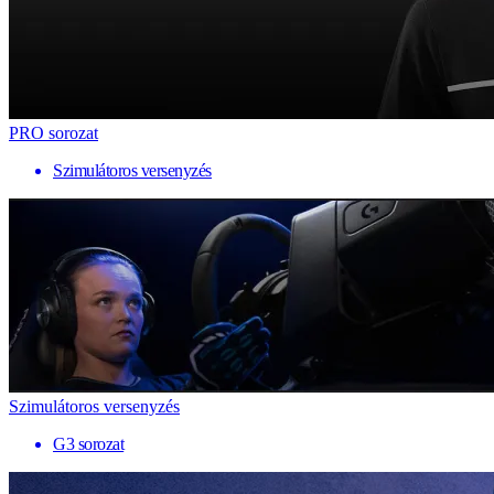
PRO sorozat
Szimulátoros versenyzés
Szimulátoros versenyzés
G3 sorozat