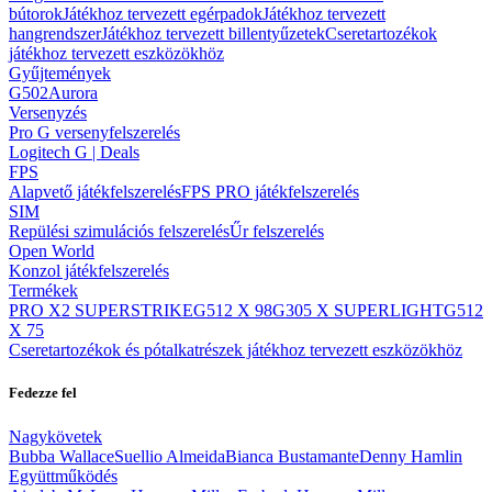
bútorok
Játékhoz tervezett egérpadok
Játékhoz tervezett
hangrendszer
Játékhoz tervezett billentyűzetek
Cseretartozékok
játékhoz tervezett eszközökhöz
Gyűjtemények
G502
Aurora
Versenyzés
Pro G versenyfelszerelés
Logitech G | Deals
FPS
Alapvető játékfelszerelés
FPS PRO játékfelszerelés
SIM
Repülési szimulációs felszerelés
Űr felszerelés
Open World
Konzol játékfelszerelés
Termékek
PRO X2 SUPERSTRIKE
G512 X 98
G305 X SUPERLIGHT
G512
X 75
Cseretartozékok és pótalkatrészek játékhoz tervezett eszközökhöz
Fedezze fel
Nagykövetek
Bubba Wallace
Suellio Almeida
Bianca Bustamante
Denny Hamlin
Együttműködés