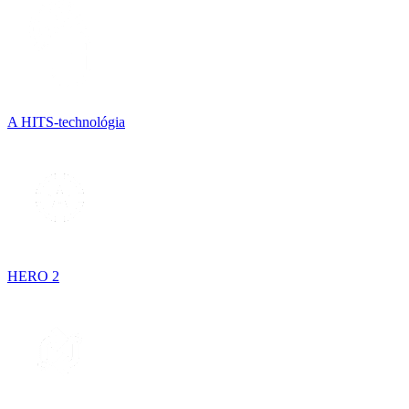
A HITS-technológia
HERO 2