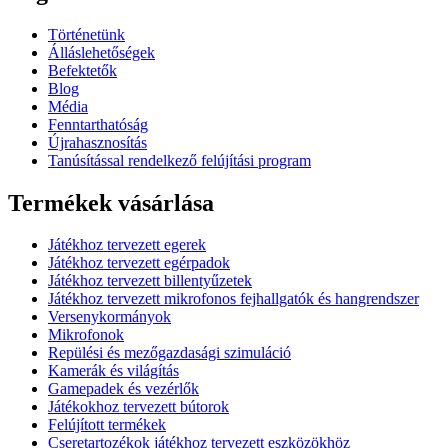
Történetünk
Álláslehetőségek
Befektetők
Blog
Média
Fenntarthatóság
Újrahasznosítás
Tanúsítással rendelkező felújítási program
Termékek vásárlása
Játékhoz tervezett egerek
Játékhoz tervezett egérpadok
Játékhoz tervezett billentyűzetek
Játékhoz tervezett mikrofonos fejhallgatók és hangrendszer
Versenykormányok
Mikrofonok
Repülési és mezőgazdasági szimuláció
Kamerák és világítás
Gamepadek és vezérlők
Játékokhoz tervezett bútorok
Felújított termékek
Cseretartozékok játékhoz tervezett eszközökhöz