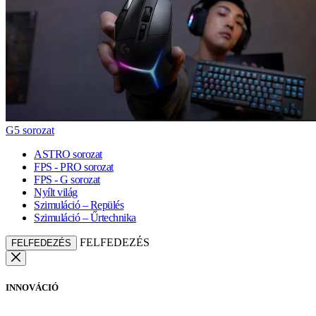
G5 sorozat
ASTRO sorozat
FPS - PRO sorozat
FPS - G sorozat
Nyílt világ
Szimuláció – Repülés
Szimuláció – Űrtechnika
FELFEDEZÉS
FELFEDEZÉS
INNOVÁCIÓ