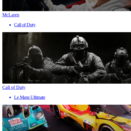
McLaren
Call of Duty
Call of Duty
Le Mans Ultimate