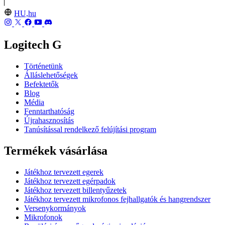
HU,hu
Logitech G
Történetünk
Álláslehetőségek
Befektetők
Blog
Média
Fenntarthatóság
Újrahasznosítás
Tanúsítással rendelkező felújítási program
Termékek vásárlása
Játékhoz tervezett egerek
Játékhoz tervezett egérpadok
Játékhoz tervezett billentyűzetek
Játékhoz tervezett mikrofonos fejhallgatók és hangrendszer
Versenykormányok
Mikrofonok