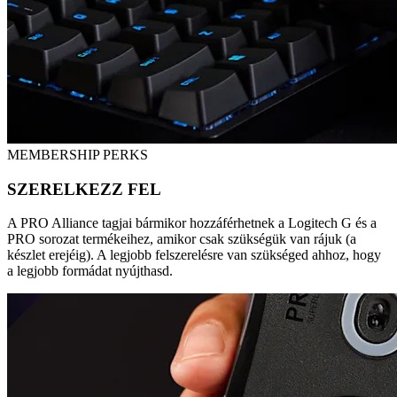
MEMBERSHIP PERKS
SZERELKEZZ FEL
A PRO Alliance tagjai bármikor hozzáférhetnek a Logitech G és a
PRO sorozat termékeihez, amikor csak szükségük van rájuk (a
készlet erejéig). A legjobb felszerelésre van szükséged ahhoz, hogy
a legjobb formádat nyújthasd.