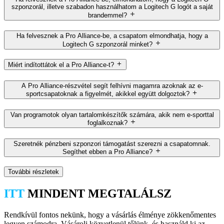
szponzorál, illetve szabadon használhatom a Logitech G logót a saját
brandemmel?
Ha felvesznek a Pro Alliance-be, a csapatom elmondhatja, hogy a
Logitech G szponzorál minket?
Miért indítottátok el a Pro Alliance-t?
A Pro Alliance-részvétel segít felhívni magamra azoknak az e-
sportcsapatoknak a figyelmét, akikkel együtt dolgoztok?
Van programotok olyan tartalomkészítők számára, akik nem e-sporttal
foglalkoznak?
Szeretnék pénzbeni szponzori támogatást szerezni a csapatomnak.
Segíthet ebben a Pro Alliance?
További részletek
ITT
MINDENT MEGTALÁLSZ
Rendkívül fontos nekünk, hogy a vásárlás élménye zökkenőmentes
legyen számodra. Vásárolj közvetlenül tőlünk, és használd ki az