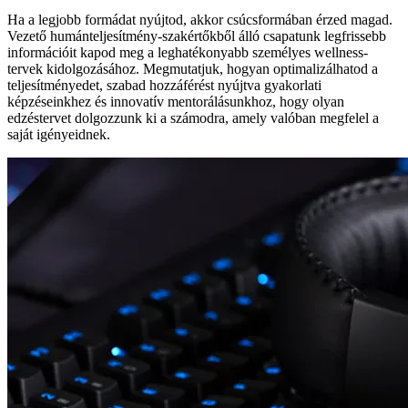
Ha a legjobb formádat nyújtod, akkor csúcsformában érzed magad.
Vezető humánteljesítmény-szakértőkből álló csapatunk legfrissebb
információit kapod meg a leghatékonyabb személyes wellness-
tervek kidolgozásához. Megmutatjuk, hogyan optimalizálhatod a
teljesítményedet, szabad hozzáférést nyújtva gyakorlati
képzéseinkhez és innovatív mentorálásunkhoz, hogy olyan
edzéstervet dolgozzunk ki a számodra, amely valóban megfelel a
saját igényeidnek.