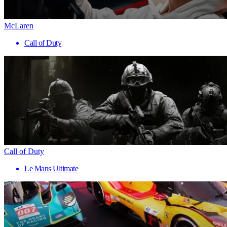
McLaren
Call of Duty
Call of Duty
Le Mans Ultimate