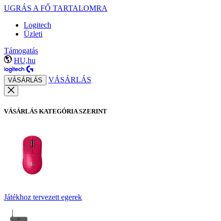
UGRÁS A FŐ TARTALOMRA
Logitech
Üzleti
Támogatás
HU,hu
VÁSÁRLÁS
VÁSÁRLÁS
VÁSÁRLÁS KATEGÓRIA SZERINT
Játékhoz tervezett egerek