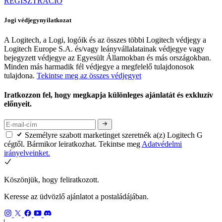
REGISZTRÁCIÓ
Jogi védjegynyilatkozat
A Logitech, a Logi, logóik és az összes többi Logitech védjegy a
Logitech Europe S.A. és/vagy leányvállalatainak védjegye vagy
bejegyzett védjegye az Egyesült Államokban és más országokban.
Minden más harmadik fél védjegye a megfelelő tulajdonosok
tulajdona.
Tekintse meg az összes védjegyet
Iratkozzon fel, hogy megkapja különleges ajánlatát és exkluzív
előnyeit.
Személyre szabott marketinget szeretnék a(z) Logitech G
cégtől. Bármikor leiratkozhat. Tekintse meg
Adatvédelmi
irányelveinket.
Köszönjük, hogy feliratkozott.
Keresse az üdvözlő ajánlatot a postaládájában.