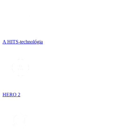
A HITS-technológia
HERO 2