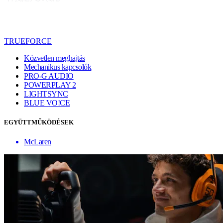
TRUEFORCE
Közvetlen meghajtás
Mechanikus kapcsolók
PRO-G AUDIO
POWERPLAY 2
LIGHTSYNC
BLUE VO!CE
EGYÜTTMŰKÖDÉSEK
McLaren