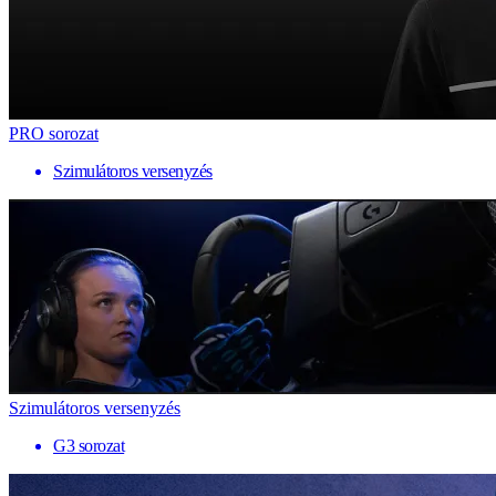
PRO sorozat
Szimulátoros versenyzés
Szimulátoros versenyzés
G3 sorozat