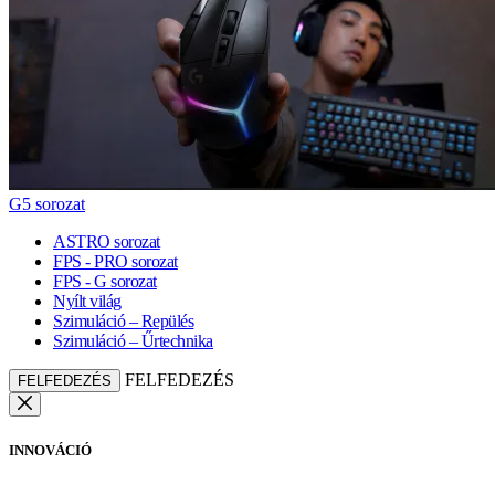
G5 sorozat
ASTRO sorozat
FPS - PRO sorozat
FPS - G sorozat
Nyílt világ
Szimuláció – Repülés
Szimuláció – Űrtechnika
FELFEDEZÉS
FELFEDEZÉS
INNOVÁCIÓ