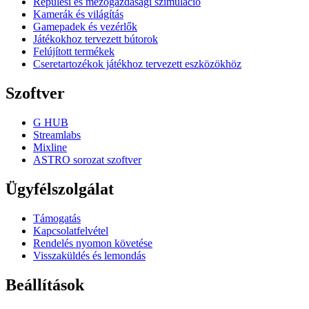
Repülési és mezőgazdasági szimuláció
Kamerák és világítás
Gamepadek és vezérlők
Játékokhoz tervezett bútorok
Felújított termékek
Cseretartozékok játékhoz tervezett eszközökhöz
Szoftver
G HUB
Streamlabs
Mixline
ASTRO sorozat szoftver
Ügyfélszolgálat
Támogatás
Kapcsolatfelvétel
Rendelés nyomon követése
Visszaküldés és lemondás
Beállítások