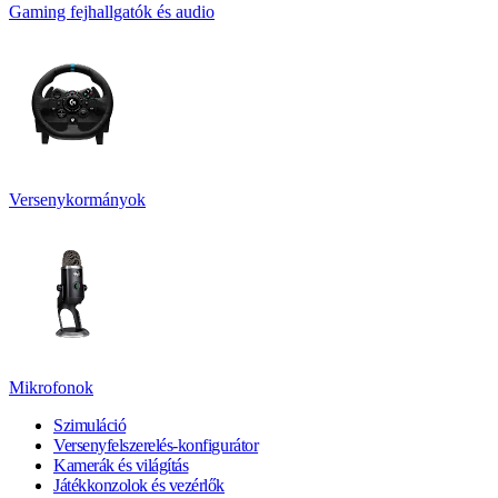
Gaming fejhallgatók és audio
Versenykormányok
Mikrofonok
Szimuláció
Versenyfelszerelés-konfigurátor
Kamerák és világítás
Játékkonzolok és vezérlők