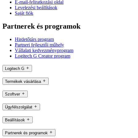
E-mail-feliratkozási oldal
Levelezési beállítások
Saját fiók
Partnerek és programok
Hirdetőtárs program
Partneri fejlesztői műhely
Vállalati kedvezményprogram
Logitech G Creator program
Logitech G
Termékek vásárlása
Szoftver
Ügyfélszolgálat
Beállítások
Partnerek és programok