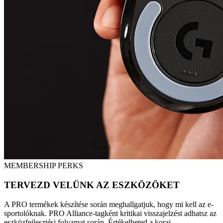
MEMBERSHIP PERKS
TERVEZD VELÜNK AZ ESZKÖZÖKET
A PRO termékek készítése során meghallgatjuk, hogy mi kell az e-
sportolóknak. PRO Alliance-tagként kritikai visszajelzést adhatsz az
eszközfejlesztési folyamat során. Értékelheted a korai