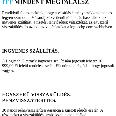
ITT
MINDENT MEGTALÁLSZ
Rendkívül fontos nekünk, hogy a vásárlás élménye zökkenőmentes
legyen számodra. Vásárolj közvetlenül tőlünk, és használd ki az
ingyenes szállítást, a fizetési lehetőségek választékát, az egyszerű
visszaküldést és az exkluzív ajánlatokat a logitechg.com webhelyen.
INGYENES SZÁLLÍTÁS.
A Logitech G termék ingyenes szállítására jogosult lehetsz 10
999,00 Ft feletti rendelés esetén. Ellenőrizd a régiódat, hogy jogosult
vagy-e.
EGYSZERŰ VISSZAKÜLDÉS.
PÉNZVISSZATÉRÍTÉS.
30 napos pénzvisszatérítési garancia a kijelölt régiók esetén. A
részleteket a visszaküldési szabályzatunkban találod.