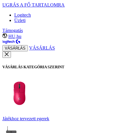
UGRÁS A FŐ TARTALOMRA
Logitech
Üzleti
Támogatás
HU,hu
VÁSÁRLÁS
VÁSÁRLÁS
VÁSÁRLÁS KATEGÓRIA SZERINT
Játékhoz tervezett egerek