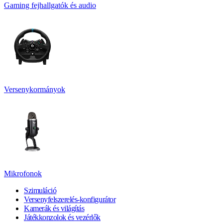
Gaming fejhallgatók és audio
Versenykormányok
Mikrofonok
Szimuláció
Versenyfelszerelés-konfigurátor
Kamerák és világítás
Játékkonzolok és vezérlők