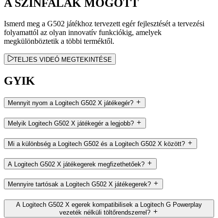
A SZÍNFALAK MÖGÖTT
Ismerd meg a G502 játékhoz tervezett egér fejlesztését a tervezési
folyamattól az olyan innovatív funkciókig, amelyek
megkülönböztetik a többi terméktől.
TELJES VIDEÓ MEGTEKINTÉSE
GYIK
Mennyit nyom a Logitech G502 X játékegér?
Melyik Logitech G502 X játékegér a legjobb?
Mi a különbség a Logitech G502 és a Logitech G502 X között?
A Logitech G502 X játékegerek megfizethetőek?
Mennyire tartósak a Logitech G502 X játékegerek?
A Logitech G502 X egerek kompatibilisek a Logitech G Powerplay
vezeték nélküli töltőrendszerrel?