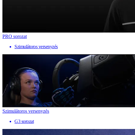
PRO sorozat
Szimulátoros versenyzés
Szimulátoros versenyzés
G3 sorozat