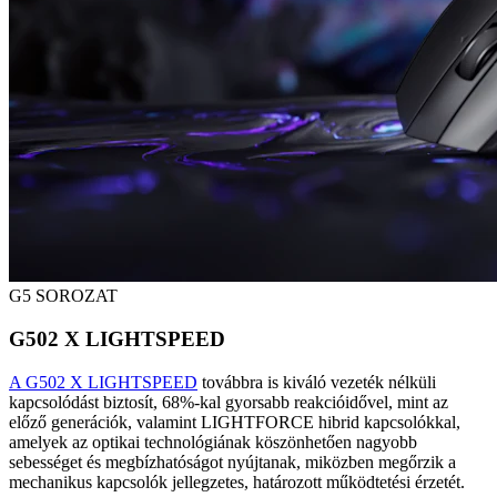
G5 SOROZAT
G502 X LIGHTSPEED
A G502 X LIGHTSPEED
továbbra is kiváló vezeték nélküli
kapcsolódást biztosít, 68%-kal gyorsabb reakcióidővel, mint az
előző generációk, valamint LIGHTFORCE hibrid kapcsolókkal,
amelyek az optikai technológiának köszönhetően nagyobb
sebességet és megbízhatóságot nyújtanak, miközben megőrzik a
mechanikus kapcsolók jellegzetes, határozott működtetési érzetét.