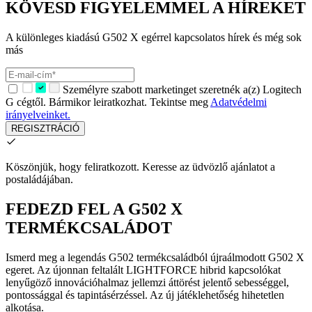
KÖVESD FIGYELEMMEL A HÍREKET
A különleges kiadású G502 X egérrel kapcsolatos hírek és még sok
más
Személyre szabott marketinget szeretnék a(z) Logitech
G cégtől. Bármikor leiratkozhat. Tekintse meg
Adatvédelmi
irányelveinket.
REGISZTRÁCIÓ
Köszönjük, hogy feliratkozott.
Keresse az üdvözlő ajánlatot a
postaládájában.
FEDEZD FEL A G502 X
TERMÉKCSALÁDOT
Ismerd meg a legendás G502 termékcsaládból újraálmodott G502 X
egeret. Az újonnan feltalált LIGHTFORCE hibrid kapcsolókat
lenyűgöző innovációhalmaz jellemzi áttörést jelentő sebességgel,
pontossággal és tapintásérzéssel. Az új játéklehetőség hihetetlen
alkotása.