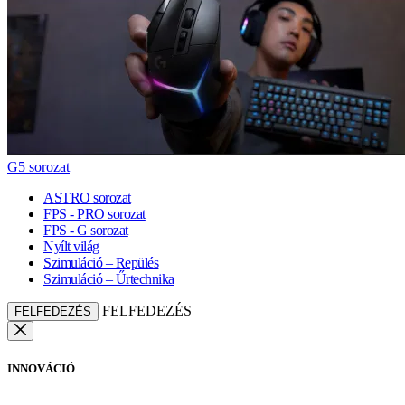
G5 sorozat
ASTRO sorozat
FPS - PRO sorozat
FPS - G sorozat
Nyílt világ
Szimuláció – Repülés
Szimuláció – Űrtechnika
FELFEDEZÉS
FELFEDEZÉS
INNOVÁCIÓ