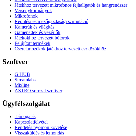
Játékhoz tervezett mikrofonos fejhallgatók és hangrendszer
Versenykormányok
Mikrofonok
Repülési és mezőgazdasági szimuláció
Kamerák és világítás
Gamepadek és vezérlők
Játékokhoz tervezett bútorok
Felújított termékek
Cseretartozékok játékhoz tervezett eszközökhöz
Szoftver
G HUB
Streamlabs
Mixline
ASTRO sorozat szoftver
Ügyfélszolgálat
Támogatás
Kapcsolatfelvétel
Rendelés nyomon követése
Visszaküldés és lemondás