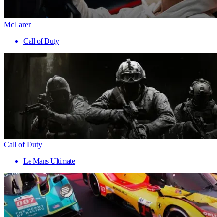
McLaren
Call of Duty
Call of Duty
Le Mans Ultimate