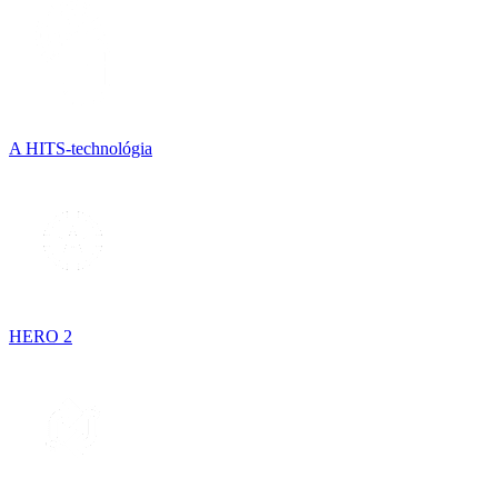
A HITS-technológia
HERO 2