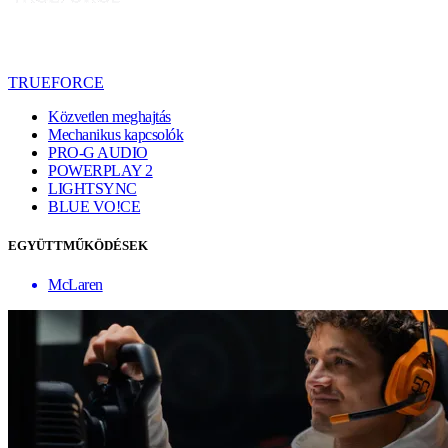
TRUEFORCE
Közvetlen meghajtás
Mechanikus kapcsolók
PRO-G AUDIO
POWERPLAY 2
LIGHTSYNC
BLUE VO!CE
EGYÜTTMŰKÖDÉSEK
McLaren