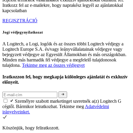
Iratkozz fel az e-mailekre, hogy naprakész legyél az ajánlatokkal
kapcsolatban
REGISZTRÁCIÓ
Jogi védjegynyilatkozat
A Logitech, a Logi, logóik és az összes többi Logitech védjegy a
Logitech Europe S.A. és/vagy leányvállalatainak védjegye vagy
bejegyzett védjegye az Egyesült Államokban és más országokban.
Minden más harmadik fél védjegye a megfelelő tulajdonosok
tulajdona.
Tekintse meg az összes védjegyet
Iratkozzon fel, hogy megkapja különleges ajánlatát és exkluzív
előnyeit.
Személyre szabott marketinget szeretnék a(z) Logitech G
cégtől. Bármikor leiratkozhat. Tekintse meg
Adatvédelmi
irányelveinket.
Köszönjük, hogy feliratkozott.