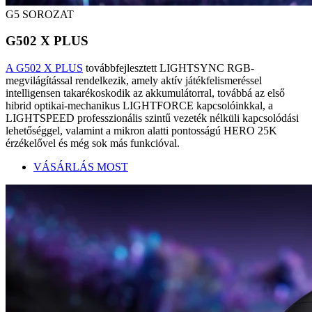
G5 SOROZAT
G502 X PLUS
A G502 X PLUS
továbbfejlesztett LIGHTSYNC RGB-
megvilágítással rendelkezik, amely aktív játékfelismeréssel
intelligensen takarékoskodik az akkumulátorral, továbbá az első
hibrid optikai-mechanikus LIGHTFORCE kapcsolóinkkal, a
LIGHTSPEED professzionális szintű vezeték nélküli kapcsolódási
lehetőséggel, valamint a mikron alatti pontosságú HERO 25K
érzékelővel és még sok más funkcióval.
VÁSÁRLÁS MOST