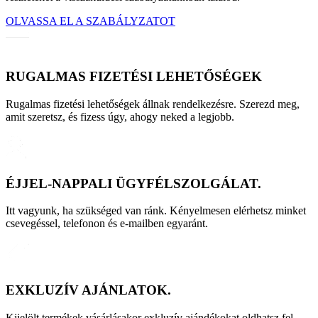
OLVASSA EL A SZABÁLYZATOT
RUGALMAS FIZETÉSI LEHETŐSÉGEK
Rugalmas fizetési lehetőségek állnak rendelkezésre. Szerezd meg,
amit szeretsz, és fizess úgy, ahogy neked a legjobb.
ÉJJEL-NAPPALI ÜGYFÉLSZOLGÁLAT.
Itt vagyunk, ha szükséged van ránk. Kényelmesen elérhetsz minket
csevegéssel, telefonon és e-mailben egyaránt.
EXKLUZÍV AJÁNLATOK.
Kijelölt termékek vásárlásakor exkluzív ajándékokat oldhatsz fel.