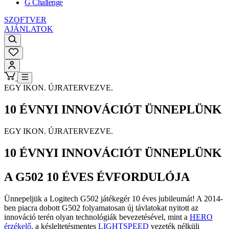
G Challenge
SZOFTVER
AJÁNLATOK
EGY IKON. ÚJRATERVEZVE.
10 ÉVNYI INNOVÁCIÓT ÜNNEPLÜNK
EGY IKON. ÚJRATERVEZVE.
10 ÉVNYI INNOVÁCIÓT ÜNNEPLÜNK
A G502 10 ÉVES ÉVFORDULÓJA
Ünnepeljük a Logitech G502 játékegér 10 éves jubileumát! A 2014-
ben piacra dobott G502 folyamatosan új távlatokat nyitott az
innováció terén olyan technológiák bevezetésével, mint a
HERO
érzékelő
, a késleltetésmentes
LIGHTSPEED
vezeték nélküli