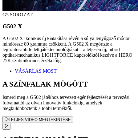
G5 SOROZAT
G502 X
A G502 X ikonikus új kialakítása révén a súlya lenyűgöző módon
mindössze 89 grammra csökkent. A G502 X megőrizte a
legfontosabb fejlett játéktechnológiákat – a teljesen új, hibrid
optikai-mechanikus LIGHTFORCE kapcsolóktól kezdve a HERO
25K szubmikronos érzékelőig.
VÁSÁRLÁS MOST
A SZÍNFALAK MÖGÖTT
Ismerd meg a G502 játékhoz tervezett egér fejlesztését a tervezési
folyamattól az olyan innovatív funkciókig, amelyek
megkülönböztetik a többi terméktől.
TELJES VIDEÓ MEGTEKINTÉSE