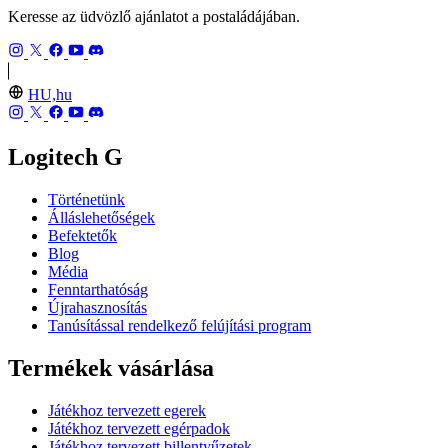
Keresse az üdvözlő ajánlatot a postaládájában.
HU,hu
Logitech G
Történetünk
Álláslehetőségek
Befektetők
Blog
Média
Fenntarthatóság
Újrahasznosítás
Tanúsítással rendelkező felújítási program
Termékek vásárlása
Játékhoz tervezett egerek
Játékhoz tervezett egérpadok
Játékhoz tervezett billentyűzetek