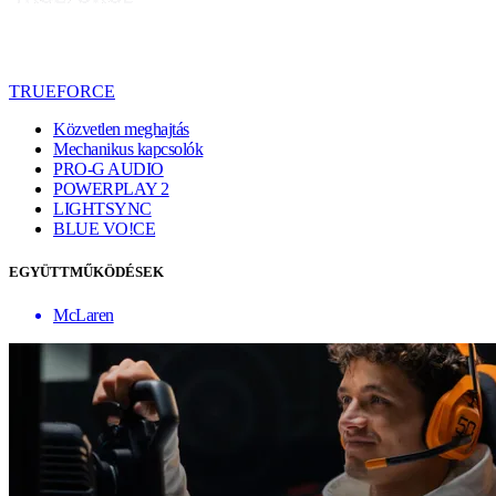
TRUEFORCE
Közvetlen meghajtás
Mechanikus kapcsolók
PRO-G AUDIO
POWERPLAY 2
LIGHTSYNC
BLUE VO!CE
EGYÜTTMŰKÖDÉSEK
McLaren