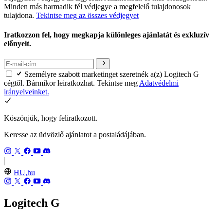
Minden más harmadik fél védjegye a megfelelő tulajdonosok
tulajdona.
Tekintse meg az összes védjegyet
Iratkozzon fel, hogy megkapja különleges ajánlatát és exkluzív
előnyeit.
Személyre szabott marketinget szeretnék a(z) Logitech G
cégtől. Bármikor leiratkozhat. Tekintse meg
Adatvédelmi
irányelveinket.
Köszönjük, hogy feliratkozott.
Keresse az üdvözlő ajánlatot a postaládájában.
HU,hu
Logitech G