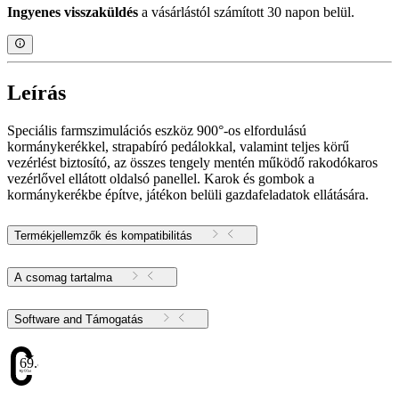
Ingyenes visszaküldés
a vásárlástól számított 30 napon belül.
Leírás
Speciális farmszimulációs eszköz 900°-os elfordulású
kormánykerékkel, strapabíró pedálokkal, valamint teljes körű
vezérlést biztosító, az összes tengely mentén működő rakodókaros
vezérlővel ellátott oldalsó panellel. Karok és gombok a
kormánykerékbe építve, játékon belüli gazdafeladatok ellátására.
Termékjellemzők és kompatibilitás
A csomag tartalma
Software and Támogatás
69.88