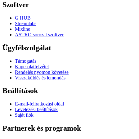
Szoftver
G HUB
Streamlabs
Mixline
ASTRO sorozat szoftver
Ügyfélszolgálat
Támogatás
Kapcsolatfelvétel
Rendelés nyomon követése
Visszaküldés és lemondás
Beállítások
E-mail-feliratkozási oldal
Levelezési beállítások
Saját fiók
Partnerek és programok