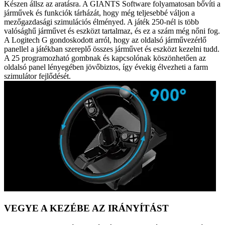
Készen állsz az aratásra. A GIANTS Software folyamatosan bővíti a
járművek és funkciók tárházát, hogy még teljesebbé váljon a
mezőgazdasági szimulációs élményed. A játék 250-nél is több
valósághű járművet és eszközt tartalmaz, és ez a szám még nőni fog.
A Logitech G gondoskodott arról, hogy az oldalsó járművezérlő
panellel a játékban szereplő összes járművet és eszközt kezelni tudd.
A 25 programozható gombnak és kapcsolónak köszönhetően az
oldalsó panel lényegében jövőbiztos, így évekig élvezheti a farm
szimulátor fejlődését.
VEGYE A KEZÉBE AZ IRÁNYÍTÁST