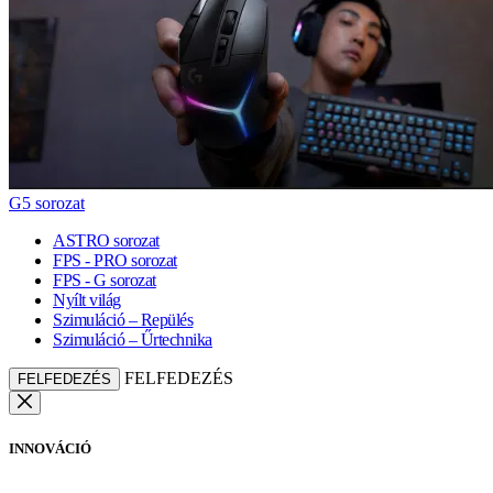
G5 sorozat
ASTRO sorozat
FPS - PRO sorozat
FPS - G sorozat
Nyílt világ
Szimuláció – Repülés
Szimuláció – Űrtechnika
FELFEDEZÉS
FELFEDEZÉS
INNOVÁCIÓ