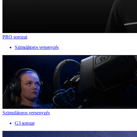
PRO sorozat
Szimulátoros versenyzés
Szimulátoros versenyzés
G3 sorozat