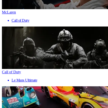
McLaren
Call of Duty
Call of Duty
Le Mans Ultimate