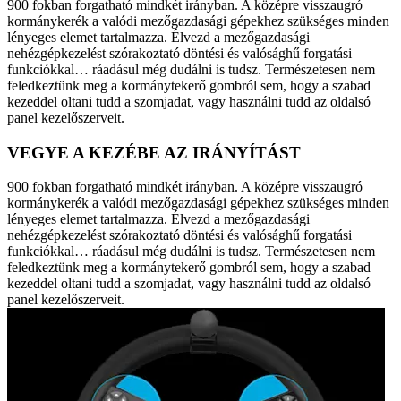
900 fokban forgatható mindkét irányban. A középre visszaugró
kormánykerék a valódi mezőgazdasági gépekhez szükséges minden
lényeges elemet tartalmazza. Élvezd a mezőgazdasági
nehézgépkezelést szórakoztató döntési és valósághű forgatási
funkciókkal… ráadásul még dudálni is tudsz. Természetesen nem
feledkeztünk meg a kormánytekerő gombról sem, hogy a szabad
kezeddel oltani tudd a szomjadat, vagy használni tudd az oldalsó
panel kezelőszerveit.
VEGYE A KEZÉBE AZ IRÁNYÍTÁST
900 fokban forgatható mindkét irányban. A középre visszaugró
kormánykerék a valódi mezőgazdasági gépekhez szükséges minden
lényeges elemet tartalmazza. Élvezd a mezőgazdasági
nehézgépkezelést szórakoztató döntési és valósághű forgatási
funkciókkal… ráadásul még dudálni is tudsz. Természetesen nem
feledkeztünk meg a kormánytekerő gombról sem, hogy a szabad
kezeddel oltani tudd a szomjadat, vagy használni tudd az oldalsó
panel kezelőszerveit.