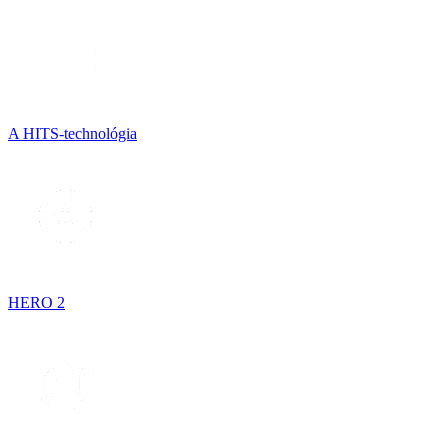
A HITS-technológia
HERO 2