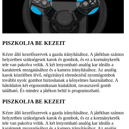
PISZKOLJA BE KEZEIT
Kézre álló kezelőszervek a gazda irányításához. A játékban számos
helyzetben szükségesek karok és gombok, és ez a kormánykerék
tele van pakolva velük. A két lenyomható analóg kar ideális a
karakterek mozgatásához és a kamera irányításához. Az analóg
karok közelében lévő, négyirányú elrendezésű nyomógombok
további nyolc gombot biztosítanak a kényelmes használathoz. A
hátoldalon két ergonomikusan kialakított, ravaszszerű gomb
található. És mindez a játékon belül is programozható.
PISZKOLJA BE KEZEIT
Kézre álló kezelőszervek a gazda irányításához. A játékban számos
helyzetben szükségesek karok és gombok, és ez a kormánykerék
tele van pakolva velük. A két lenyomható analóg kar ideális a
karakterek mozgatásához és a kamera irányításához. Az analóg