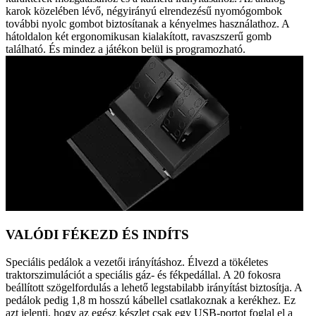
karok közelében lévő, négyirányú elrendezésű nyomógombok
további nyolc gombot biztosítanak a kényelmes használathoz. A
hátoldalon két ergonomikusan kialakított, ravaszszerű gomb
található. És mindez a játékon belül is programozható.
VALÓDI FÉKEZD ÉS INDÍTS
Speciális pedálok a vezetői irányításhoz. Élvezd a tökéletes
traktorszimulációt a speciális gáz- és fékpedállal. A 20 fokosra
beállított szögelfordulás a lehető legstabilabb irányítást biztosítja. A
pedálok pedig 1,8 m hosszú kábellel csatlakoznak a kerékhez. Ez
azt jelenti, hogy az egész készlet csak egy USB-portot foglal el a