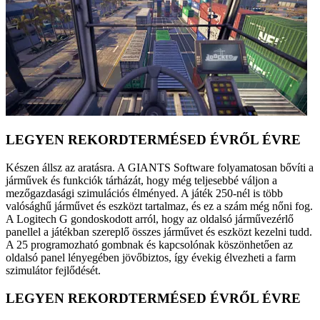
LEGYEN REKORDTERMÉSED ÉVRŐL ÉVRE
Készen állsz az aratásra. A GIANTS Software folyamatosan bővíti a
járművek és funkciók tárházát, hogy még teljesebbé váljon a
mezőgazdasági szimulációs élményed. A játék 250-nél is több
valósághű járművet és eszközt tartalmaz, és ez a szám még nőni fog.
A Logitech G gondoskodott arról, hogy az oldalsó járművezérlő
panellel a játékban szereplő összes járművet és eszközt kezelni tudd.
A 25 programozható gombnak és kapcsolónak köszönhetően az
oldalsó panel lényegében jövőbiztos, így évekig élvezheti a farm
szimulátor fejlődését.
LEGYEN REKORDTERMÉSED ÉVRŐL ÉVRE