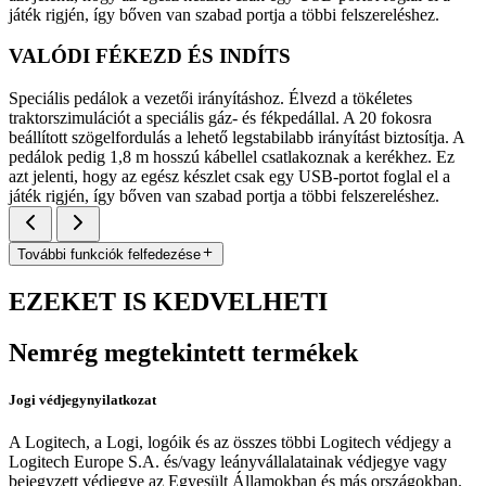
játék rigjén, így bőven van szabad portja a többi felszereléshez.
VALÓDI FÉKEZD ÉS INDÍTS
Speciális pedálok a vezetői irányításhoz. Élvezd a tökéletes
traktorszimulációt a speciális gáz- és fékpedállal. A 20 fokosra
beállított szögelfordulás a lehető legstabilabb irányítást biztosítja. A
pedálok pedig 1,8 m hosszú kábellel csatlakoznak a kerékhez. Ez
azt jelenti, hogy az egész készlet csak egy USB-portot foglal el a
játék rigjén, így bőven van szabad portja a többi felszereléshez.
További funkciók felfedezése
EZEKET IS KEDVELHETI
Nemrég megtekintett termékek
Jogi védjegynyilatkozat
A Logitech, a Logi, logóik és az összes többi Logitech védjegy a
Logitech Europe S.A. és/vagy leányvállalatainak védjegye vagy
bejegyzett védjegye az Egyesült Államokban és más országokban.