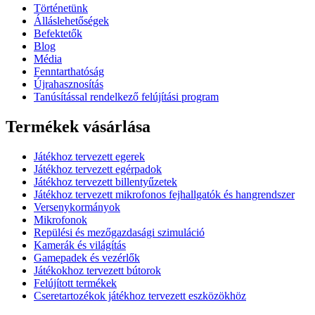
Történetünk
Álláslehetőségek
Befektetők
Blog
Média
Fenntarthatóság
Újrahasznosítás
Tanúsítással rendelkező felújítási program
Termékek vásárlása
Játékhoz tervezett egerek
Játékhoz tervezett egérpadok
Játékhoz tervezett billentyűzetek
Játékhoz tervezett mikrofonos fejhallgatók és hangrendszer
Versenykormányok
Mikrofonok
Repülési és mezőgazdasági szimuláció
Kamerák és világítás
Gamepadek és vezérlők
Játékokhoz tervezett bútorok
Felújított termékek
Cseretartozékok játékhoz tervezett eszközökhöz