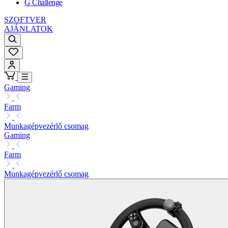
G Challenge
SZOFTVER
AJÁNLATOK
Gaming
Farm
Munkagépvezérlő csomag
Gaming
Farm
Munkagépvezérlő csomag