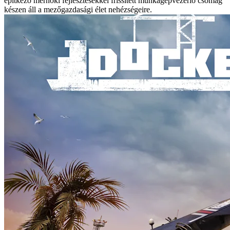
építkező mérnöki fejlesztésekkel frissített munkagépvezérlő csomag
készen áll a mezőgazdasági élet nehézségeire.