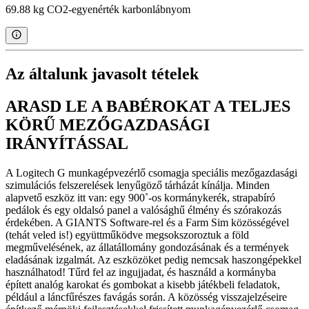
69.88 kg CO2-egyenérték karbonlábnyom
Az általunk javasolt tételek
ARASD LE A BABÉROKAT A TELJES
KÖRŰ MEZŐGAZDASÁGI
IRÁNYÍTÁSSAL
A Logitech G munkagépvezérlő csomagja speciális mezőgazdasági
szimulációs felszerelések lenyűgöző tárházát kínálja. Minden
alapvető eszköz itt van: egy 900˚-os kormánykerék, strapabíró
pedálok és egy oldalsó panel a valósághű élmény és szórakozás
érdekében. A GIANTS Software-rel és a Farm Sim közösségével
(tehát veled is!) együttműködve megsokszoroztuk a föld
megművelésének, az állatállomány gondozásának és a termények
eladásának izgalmát. Az eszközöket pedig nemcsak haszongépekkel
használhatod! Tűrd fel az ingujjadat, és használd a kormányba
épített analóg karokat és gombokat a kisebb játékbeli feladatok,
például a láncfűrészes favágás során. A közösség visszajelzéseire