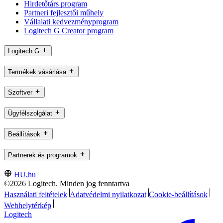
Hirdetőtárs program
Partneri fejlesztői műhely
Vállalati kedvezményprogram
Logitech G Creator program
Logitech G
Termékek vásárlása
Szoftver
Ügyfélszolgálat
Beállítások
Partnerek és programok
HU,hu
©2026 Logitech. Minden jog fenntartva
Használati feltételek
Adatvédelmi nyilatkozat
Cookie-beállítások
Webhelytérkép
Logitech