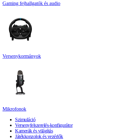
Gaming fejhallgatók és audio
Versenykormányok
Mikrofonok
Szimuláció
Versenyfelszerelés-konfigurátor
Kamerák és világítás
Játékkonzolok és vezérlők