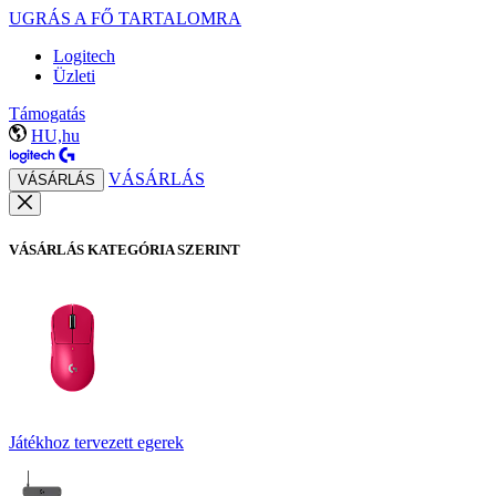
UGRÁS A FŐ TARTALOMRA
Logitech
Üzleti
Támogatás
HU,hu
VÁSÁRLÁS
VÁSÁRLÁS
VÁSÁRLÁS KATEGÓRIA SZERINT
Játékhoz tervezett egerek