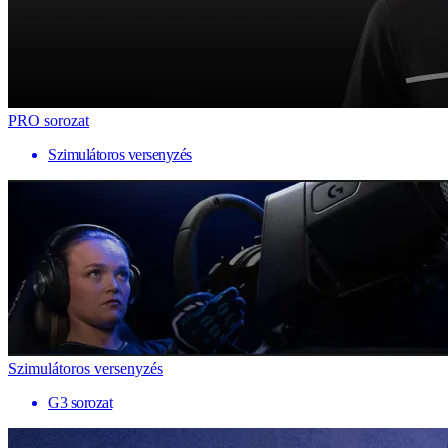
PRO sorozat
Szimulátoros versenyzés
Szimulátoros versenyzés
G3 sorozat