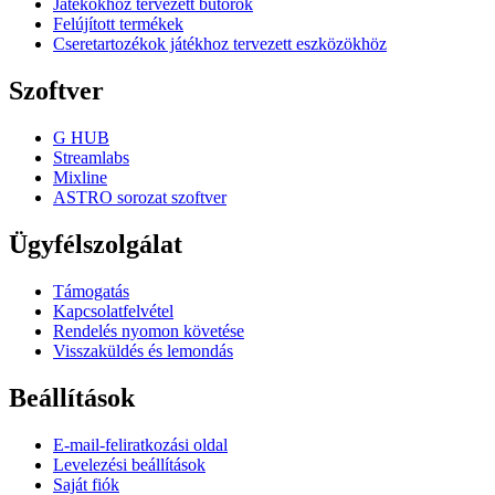
Játékokhoz tervezett bútorok
Felújított termékek
Cseretartozékok játékhoz tervezett eszközökhöz
Szoftver
G HUB
Streamlabs
Mixline
ASTRO sorozat szoftver
Ügyfélszolgálat
Támogatás
Kapcsolatfelvétel
Rendelés nyomon követése
Visszaküldés és lemondás
Beállítások
E-mail-feliratkozási oldal
Levelezési beállítások
Saját fiók