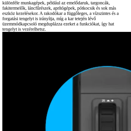
különféle munkagépek, például az emelődaruk, targoncák,
fakitermelők, láncfűrészek, aprítógépek, pótkocsik és sok más
eszköz kezelésekor. A rakodókar a függőleges, a vízszintes és a
forgatási tengelyt is irányítja, míg a kar tetején lévő
üzemmódkapcsoló megduplázza ezeket a funkciókat, így hat
tengelyt is vezérelhetsz.