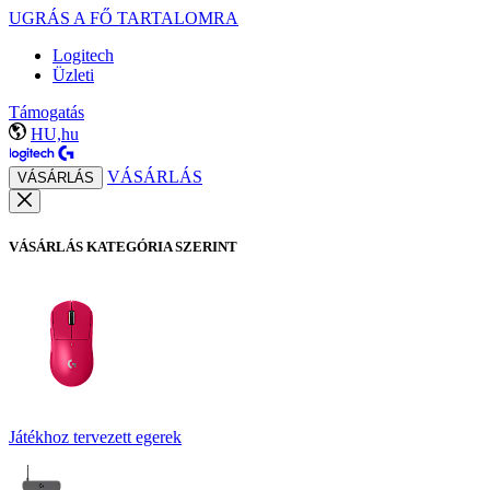
UGRÁS A FŐ TARTALOMRA
Logitech
Üzleti
Támogatás
HU,hu
VÁSÁRLÁS
VÁSÁRLÁS
VÁSÁRLÁS KATEGÓRIA SZERINT
Játékhoz tervezett egerek