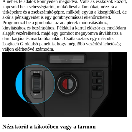
A nehéz feladatok könnyedén megoldva. Válts az eszközök között,
kapcsold be a sebességtartót, működtesd a lámpákat, nézz rá a
térképekre és a zsebszámítógépre, működj együtt a kisegítőkkel, de
akár a pénzügyeidet is egy gombnyomással ellenőrizheted.
Programozd be a gombokat az adapterek módosításához,
kinyitásához és bezárásához. Például a karral először az emelődaru
alapját vezérelheted, majd egy gombot megnyomva átválthatsz a
daru karjára és markolókanalára. Csatlakoztass egy második
Logitech G oldalsó panelt is, hogy még több vezérlési lehetőség
váljon elérhetővé számodra.
Nézz körül a kikötőben vagy a farmon