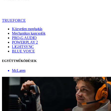
TRUEFORCE
Közvetlen meghajtás
Mechanikus kapcsolók
PRO-G AUDIO
POWERPLAY 2
LIGHTSYNC
BLUE VO!CE
EGYÜTTMŰKÖDÉSEK
McLaren