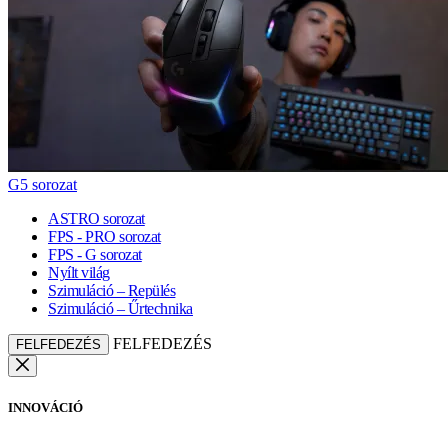
G5 sorozat
ASTRO sorozat
FPS - PRO sorozat
FPS - G sorozat
Nyílt világ
Szimuláció – Repülés
Szimuláció – Űrtechnika
FELFEDEZÉS
FELFEDEZÉS
INNOVÁCIÓ