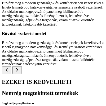
Birkózz meg a modern gazdaságok és konténertelepek kezelésével a
lehető legnagyobb hatékonysággal és személyre szabott vezérléssel.
Az oldalsó munkagépvezérlő panel még lebilincselőbb
mezőgazdasági szimulációs élményt biztosít, lehetővé téve a
mezőgazdasági gépek és a targoncák, valamint azok különféle
tartozékainak hatékonyabb kezelését.
Bővítsd szakértelmedet
Birkózz meg a modern gazdaságok és konténertelepek kezelésével a
lehető legnagyobb hatékonysággal és személyre szabott vezérléssel.
Az oldalsó munkagépvezérlő panel még lebilincselőbb
mezőgazdasági szimulációs élményt biztosít, lehetővé téve a
mezőgazdasági gépek és a targoncák, valamint azok különféle
tartozékainak hatékonyabb kezelését.
EZEKET IS KEDVELHETI
Nemrég megtekintett termékek
Jogi védjegynyilatkozat