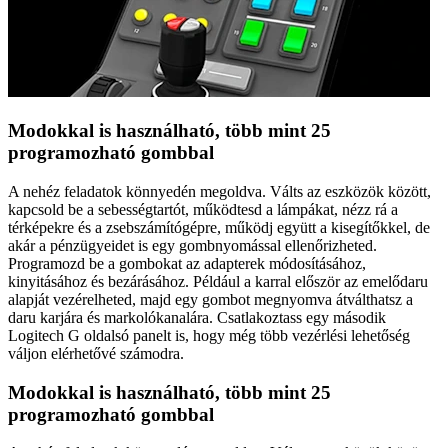
Modokkal is használható, több mint 25
programozható gombbal
A nehéz feladatok könnyedén megoldva. Válts az eszközök között,
kapcsold be a sebességtartót, működtesd a lámpákat, nézz rá a
térképekre és a zsebszámítógépre, működj együtt a kisegítőkkel, de
akár a pénzügyeidet is egy gombnyomással ellenőrizheted.
Programozd be a gombokat az adapterek módosításához,
kinyitásához és bezárásához. Például a karral először az emelődaru
alapját vezérelheted, majd egy gombot megnyomva átválthatsz a
daru karjára és markolókanalára. Csatlakoztass egy második
Logitech G oldalsó panelt is, hogy még több vezérlési lehetőség
váljon elérhetővé számodra.
Modokkal is használható, több mint 25
programozható gombbal