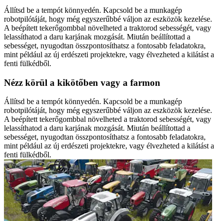
Állítsd be a tempót könnyedén. Kapcsold be a munkagép
robotpilótáját, hogy még egyszerűbbé váljon az eszközök kezelése.
A beépített tekerőgombbal növelheted a traktorod sebességét, vagy
lelassíthatod a daru karjának mozgását. Miután beállítottad a
sebességet, nyugodtan összpontosíthatsz a fontosabb feladatokra,
mint például az új erdészeti projektekre, vagy élvezheted a kilátást a
fenti fülkédből.
Nézz körül a kikötőben vagy a farmon
Állítsd be a tempót könnyedén. Kapcsold be a munkagép
robotpilótáját, hogy még egyszerűbbé váljon az eszközök kezelése.
A beépített tekerőgombbal növelheted a traktorod sebességét, vagy
lelassíthatod a daru karjának mozgását. Miután beállítottad a
sebességet, nyugodtan összpontosíthatsz a fontosabb feladatokra,
mint például az új erdészeti projektekre, vagy élvezheted a kilátást a
fenti fülkédből.