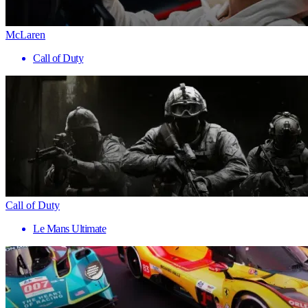
McLaren
Call of Duty
Call of Duty
Le Mans Ultimate