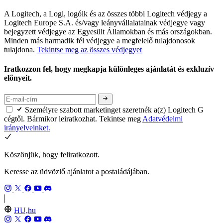
A Logitech, a Logi, logóik és az összes többi Logitech védjegy a
Logitech Europe S.A. és/vagy leányvállalatainak védjegye vagy
bejegyzett védjegye az Egyesült Államokban és más országokban.
Minden más harmadik fél védjegye a megfelelő tulajdonosok
tulajdona.
Tekintse meg az összes védjegyet
Iratkozzon fel, hogy megkapja különleges ajánlatát és exkluzív
előnyeit.
Személyre szabott marketinget szeretnék a(z) Logitech G
cégtől. Bármikor leiratkozhat. Tekintse meg
Adatvédelmi
irányelveinket.
Köszönjük, hogy feliratkozott.
Keresse az üdvözlő ajánlatot a postaládájában.
HU,hu