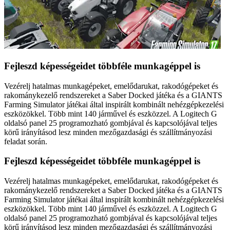
Fejleszd képességeidet többféle munkagéppel is
Vezérelj hatalmas munkagépeket, emelődarukat, rakodógépeket és
rakománykezelő rendszereket a Saber Docked játéka és a GIANTS
Farming Simulator játékai által inspirált kombinált nehézgépkezelési
eszközökkel. Több mint 140 járművel és eszközzel. A Logitech G
oldalsó panel 25 programozható gombjával és kapcsolójával teljes
körű irányításod lesz minden mezőgazdasági és szállítmányozási
feladat során.
Fejleszd képességeidet többféle munkagéppel is
Vezérelj hatalmas munkagépeket, emelődarukat, rakodógépeket és
rakománykezelő rendszereket a Saber Docked játéka és a GIANTS
Farming Simulator játékai által inspirált kombinált nehézgépkezelési
eszközökkel. Több mint 140 járművel és eszközzel. A Logitech G
oldalsó panel 25 programozható gombjával és kapcsolójával teljes
körű irányításod lesz minden mezőgazdasági és szállítmányozási