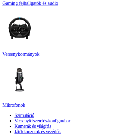
Gaming fejhallgatók és audio
Versenykormányok
Mikrofonok
Szimuláció
Versenyfelszerelés-konfigurátor
Kamerák és világítás
Játékkonzolok és vezérlők