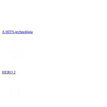
A HITS-technológia
HERO 2