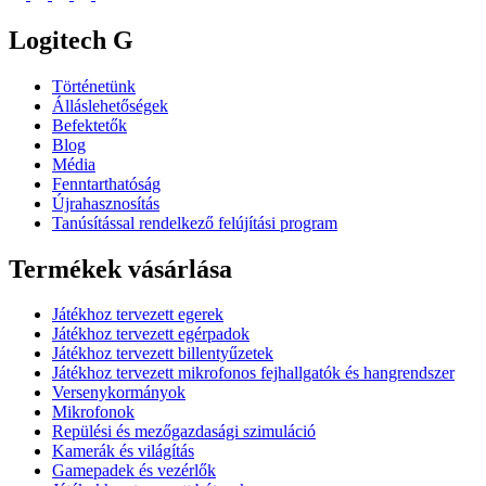
Logitech G
Történetünk
Álláslehetőségek
Befektetők
Blog
Média
Fenntarthatóság
Újrahasznosítás
Tanúsítással rendelkező felújítási program
Termékek vásárlása
Játékhoz tervezett egerek
Játékhoz tervezett egérpadok
Játékhoz tervezett billentyűzetek
Játékhoz tervezett mikrofonos fejhallgatók és hangrendszer
Versenykormányok
Mikrofonok
Repülési és mezőgazdasági szimuláció
Kamerák és világítás
Gamepadek és vezérlők