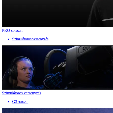
PRO sorozat
Szimulátoros versenyzés
Szimulátoros versenyzés
G3 sorozat