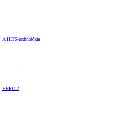
A HITS-technológia
HERO 2