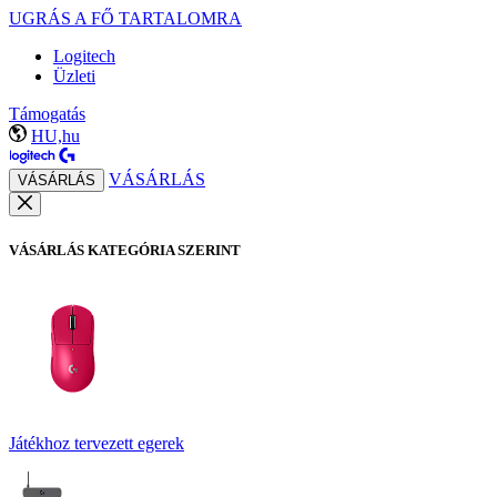
UGRÁS A FŐ TARTALOMRA
Logitech
Üzleti
Támogatás
HU,hu
VÁSÁRLÁS
VÁSÁRLÁS
VÁSÁRLÁS KATEGÓRIA SZERINT
Játékhoz tervezett egerek