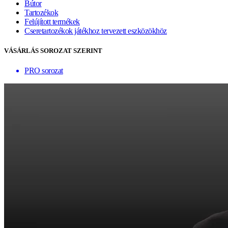
Bútor
Tartozékok
Felújított termékek
Cseretartozékok játékhoz tervezett eszközökhöz
VÁSÁRLÁS SOROZAT SZERINT
PRO sorozat