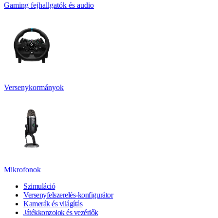
Gaming fejhallgatók és audio
Versenykormányok
Mikrofonok
Szimuláció
Versenyfelszerelés-konfigurátor
Kamerák és világítás
Játékkonzolok és vezérlők