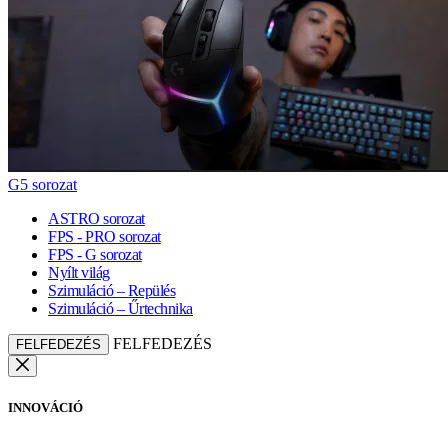
G5 sorozat
ASTRO sorozat
FPS - PRO sorozat
FPS - G sorozat
Nyílt világ
Szimuláció – Repülés
Szimuláció – Űrtechnika
FELFEDEZÉS
FELFEDEZÉS
INNOVÁCIÓ