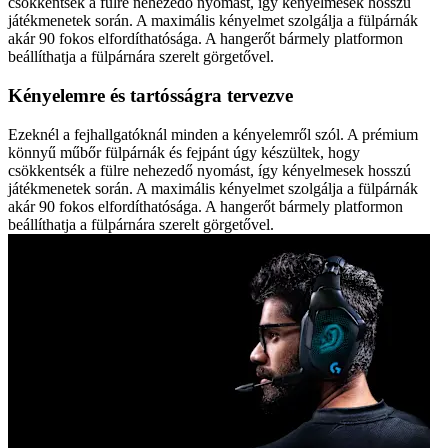
csökkentsék a fülre nehezedő nyomást, így kényelmesek hosszú
játékmenetek során. A maximális kényelmet szolgálja a fülpárnák
akár 90 fokos elfordíthatósága. A hangerőt bármely platformon
beállíthatja a fülpárnára szerelt görgetővel.
Kényelemre és tartósságra tervezve
Ezeknél a fejhallgatóknál minden a kényelemről szól. A prémium
könnyű műbőr fülpárnák és fejpánt úgy készültek, hogy
csökkentsék a fülre nehezedő nyomást, így kényelmesek hosszú
játékmenetek során. A maximális kényelmet szolgálja a fülpárnák
akár 90 fokos elfordíthatósága. A hangerőt bármely platformon
beállíthatja a fülpárnára szerelt görgetővel.