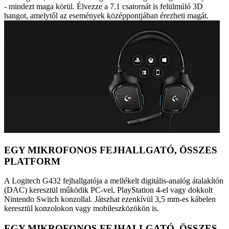
- mindezt maga körül. Élvezze a 7.1 csatornát is felülmúló 3D
hangot, amelytől az események középpontjában érezheti magát.
EGY MIKROFONOS FEJHALLGATÓ, ÖSSZES
PLATFORM
A Logitech G432 fejhallgatója a mellékelt digitális-analóg átalakítón
(DAC) keresztül működik PC-vel, PlayStation 4-el vagy dokkolt
Nintendo Switch konzollal. Játszhat ezenkívül 3,5 mm-es kábelen
keresztül konzolokon vagy mobileszközökön is.
EGY MIKROFONOS FEJHALLGATÓ, ÖSSZES