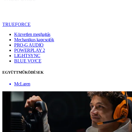
TRUEFORCE
Közvetlen meghajtás
Mechanikus kapcsolók
PRO-G AUDIO
POWERPLAY 2
LIGHTSYNC
BLUE VO!CE
EGYÜTTMŰKÖDÉSEK
McLaren