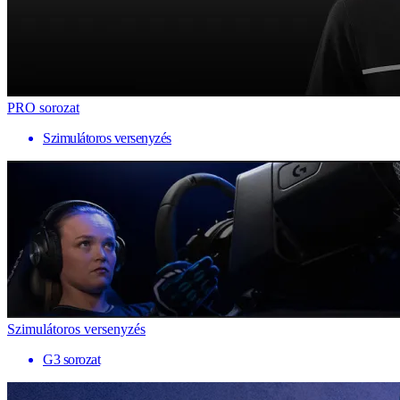
PRO sorozat
Szimulátoros versenyzés
Szimulátoros versenyzés
G3 sorozat