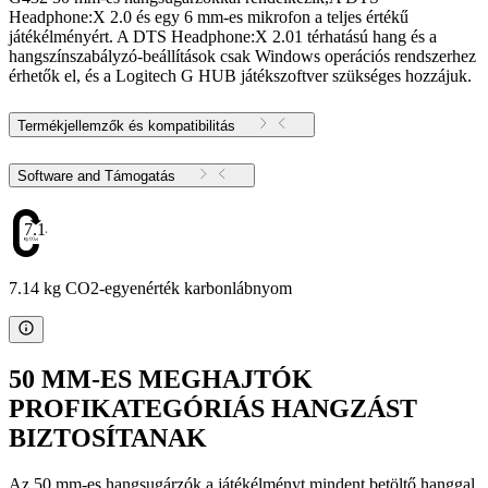
Headphone:X 2.0 és egy 6 mm-es mikrofon a teljes értékű
játékélményért. A DTS Headphone:X 2.01 térhatású hang és a
hangszínszabályzó-beállítások csak Windows operációs rendszerhez
érhetők el, és a Logitech G HUB játékszoftver szükséges hozzájuk.
Termékjellemzők és kompatibilitás
Software and Támogatás
7.14
7.14 kg CO2-egyenérték karbonlábnyom
50 MM-ES MEGHAJTÓK
PROFIKATEGÓRIÁS HANGZÁST
BIZTOSÍTANAK
Az 50 mm-es hangsugárzók a játékélményt mindent betöltő hanggal