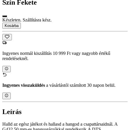
Szín
Fekete
Készleten. Szállításra kész.
Kosárba
Ingyenes normál kiszállítás 10 999 Ft vagy nagyobb értékű
rendeléseknél.
Ingyenes visszaküldés
a vásárlástól számított 30 napon belül.
Leírás
Halld az egész játékot és hallasd a hangod a csapattársaidnál. A
G432 50 mm-es hangsugárzókkal rendelkezik,A DTS