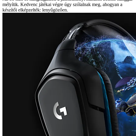
mélyítik. Kedvenc játékai végre úgy szólalnak meg, ahogyan a
készítői elképzelték: lenyűgözően.