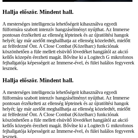
Hallja először. Mindent hall.
A mesterséges intelligencia lehetőségeit kihasználva egyedi
fülformára szabott intenzív hangzásélményt nyújthat. Az Immerse
pontosan érzékelteti az ellenség lépteinek és az újratöltési hangok
helyét; így már azelőtt meghallhatja az ellenség közeledtét, mielőtt
az felfedezné Önt. A Close Combat (Közelharc) funkciónak
köszönhetően a füle mellett elsüvítő lövedéket hangjától az akció
kellős közepén érezheti magát. Bővítse ki a Logitech G mikrofonos
fejhallgatója képességeit az Immerse-ével, és fülei halálos fegyverek
lesznek.
Hallja először. Mindent hall.
A mesterséges intelligencia lehetőségeit kihasználva egyedi
fülformára szabott intenzív hangzásélményt nyújthat. Az Immerse
pontosan érzékelteti az ellenség lépteinek és az újratöltési hangok
helyét; így már azelőtt meghallhatja az ellenség közeledtét, mielőtt
az felfedezné Önt. A Close Combat (Közelharc) funkciónak
köszönhetően a füle mellett elsüvítő lövedéket hangjától az akció
kellős közepén érezheti magát. Bővítse ki a Logitech G mikrofonos
fejhallgatója képességeit az Immerse-ével, és fülei halálos fegyverek
lesznek.