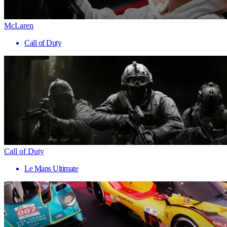
McLaren
Call of Duty
Call of Duty
Le Mans Ultimate