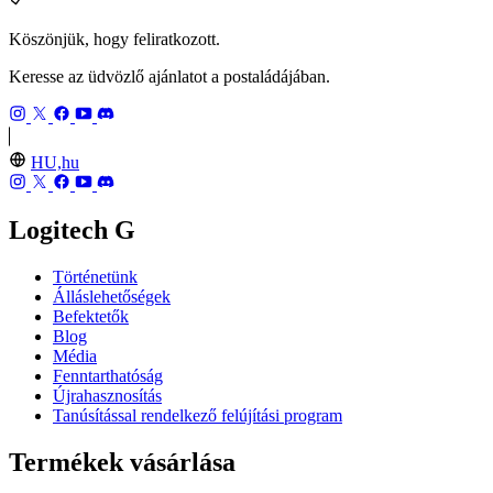
Köszönjük, hogy feliratkozott.
Keresse az üdvözlő ajánlatot a postaládájában.
HU,hu
Logitech G
Történetünk
Álláslehetőségek
Befektetők
Blog
Média
Fenntarthatóság
Újrahasznosítás
Tanúsítással rendelkező felújítási program
Termékek vásárlása