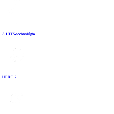
A HITS-technológia
HERO 2