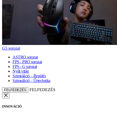
G5 sorozat
ASTRO sorozat
FPS - PRO sorozat
FPS - G sorozat
Nyílt világ
Szimuláció – Repülés
Szimuláció – Űrtechnika
FELFEDEZÉS
FELFEDEZÉS
INNOVÁCIÓ