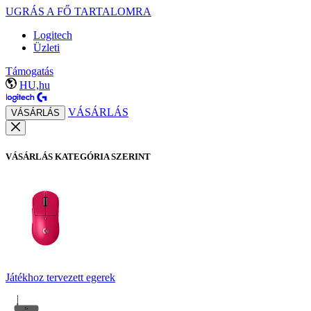
UGRÁS A FŐ TARTALOMRA
Logitech
Üzleti
Támogatás
HU,hu
VÁSÁRLÁS
VÁSÁRLÁS
VÁSÁRLÁS KATEGÓRIA SZERINT
Játékhoz tervezett egerek