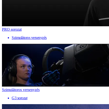
PRO sorozat
Szimulátoros versenyzés
Szimulátoros versenyzés
G3 sorozat