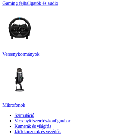
Gaming fejhallgatók és audio
Versenykormányok
Mikrofonok
Szimuláció
Versenyfelszerelés-konfigurátor
Kamerák és világítás
Játékkonzolok és vezérlők