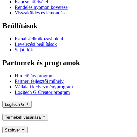
Kapcsolatfelvétel
Rendelés nyomon követése
Visszaküldés és lemondás
Beállítások
E-mail-feliratkozási oldal
Levelezési beállítások
Saját fiók
Partnerek és programok
Hirdetőtárs program
Partneri fejlesztői műhely
Vállalati kedvezményprogram
Logitech G Creator program
Logitech G
Termékek vásárlása
Szoftver