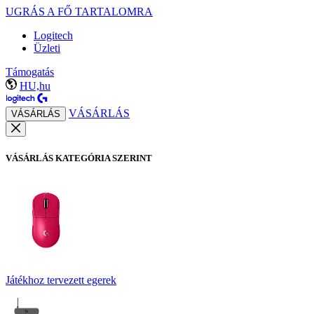
UGRÁS A FŐ TARTALOMRA
Logitech
Üzleti
Támogatás
HU,hu
VÁSÁRLÁS
VÁSÁRLÁS
VÁSÁRLÁS KATEGÓRIA SZERINT
Játékhoz tervezett egerek