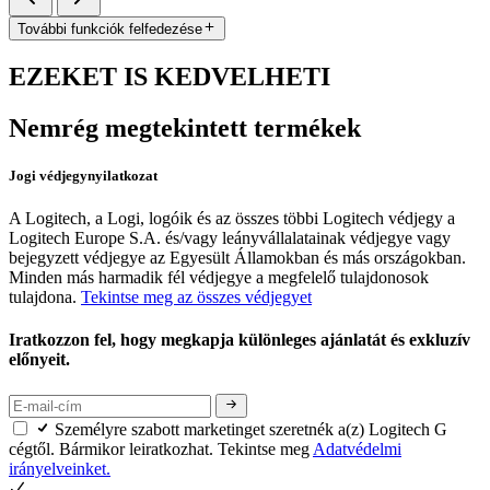
További funkciók felfedezése
EZEKET IS KEDVELHETI
Nemrég megtekintett termékek
Jogi védjegynyilatkozat
A Logitech, a Logi, logóik és az összes többi Logitech védjegy a
Logitech Europe S.A. és/vagy leányvállalatainak védjegye vagy
bejegyzett védjegye az Egyesült Államokban és más országokban.
Minden más harmadik fél védjegye a megfelelő tulajdonosok
tulajdona.
Tekintse meg az összes védjegyet
Iratkozzon fel, hogy megkapja különleges ajánlatát és exkluzív
előnyeit.
Személyre szabott marketinget szeretnék a(z) Logitech G
cégtől. Bármikor leiratkozhat. Tekintse meg
Adatvédelmi
irányelveinket.