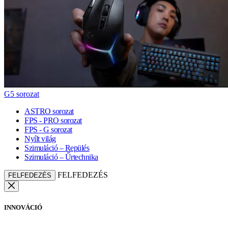
G5 sorozat
ASTRO sorozat
FPS - PRO sorozat
FPS - G sorozat
Nyílt világ
Szimuláció – Repülés
Szimuláció – Űrtechnika
FELFEDEZÉS
FELFEDEZÉS
INNOVÁCIÓ