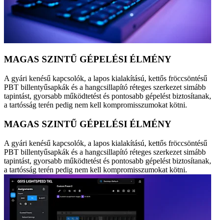
MAGAS SZINTŰ GÉPELÉSI ÉLMÉNY
A gyári kenésű kapcsolók, a lapos kialakítású, kettős fröccsöntésű
PBT billentyűsapkák és a hangcsillapító réteges szerkezet simább
tapintást, gyorsabb működtetést és pontosabb gépelést biztosítanak,
a tartósság terén pedig nem kell kompromisszumokat kötni.
MAGAS SZINTŰ GÉPELÉSI ÉLMÉNY
A gyári kenésű kapcsolók, a lapos kialakítású, kettős fröccsöntésű
PBT billentyűsapkák és a hangcsillapító réteges szerkezet simább
tapintást, gyorsabb működtetést és pontosabb gépelést biztosítanak,
a tartósság terén pedig nem kell kompromisszumokat kötni.