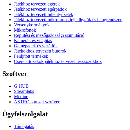
Játékhoz tervezett egerek
Játékhoz tervezett egérpadok
Játékhoz tervezett billentyűzetek
Játékhoz tervezett mikrofonos fejhallgatók és hangrendszer
Versenykormányok
Mikrofonok
Repülési és mezőgazdasági szimuláció
Kamerák és világítás
Gamepadek és vezérlők
Játékokhoz tervezett bútorok
Felújított termékek
Cseretartozékok játékhoz tervezett eszközökhöz
Szoftver
G HUB
Streamlabs
Mixline
ASTRO sorozat szoftver
Ügyfélszolgálat
Támogatás