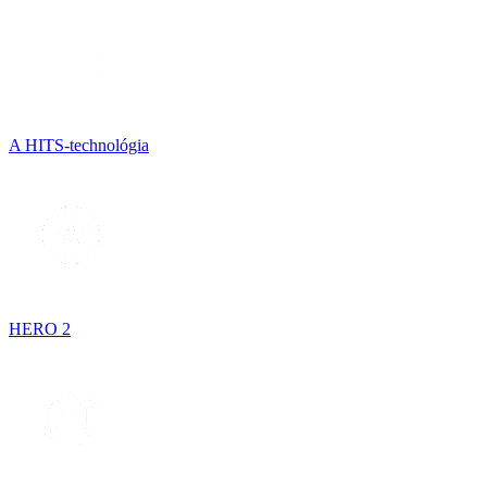
A HITS-technológia
HERO 2