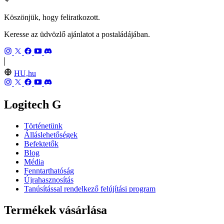
Köszönjük, hogy feliratkozott.
Keresse az üdvözlő ajánlatot a postaládájában.
HU,hu
Logitech G
Történetünk
Álláslehetőségek
Befektetők
Blog
Média
Fenntarthatóság
Újrahasznosítás
Tanúsítással rendelkező felújítási program
Termékek vásárlása