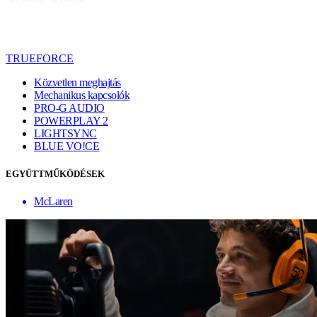
TRUEFORCE
Közvetlen meghajtás
Mechanikus kapcsolók
PRO-G AUDIO
POWERPLAY 2
LIGHTSYNC
BLUE VO!CE
EGYÜTTMŰKÖDÉSEK
McLaren