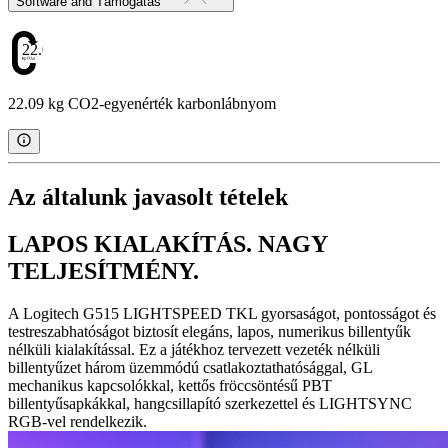
Software and Támogatás
22.09
22.09 kg CO2-egyenérték karbonlábnyom
Az általunk javasolt tételek
LAPOS KIALAKÍTÁS. NAGY
TELJESÍTMÉNY.
A Logitech G515 LIGHTSPEED TKL gyorsaságot, pontosságot és
testreszabhatóságot biztosít elegáns, lapos, numerikus billentyűk
nélküli kialakítással. Ez a játékhoz tervezett vezeték nélküli
billentyűzet három üzemmódú csatlakoztathatósággal, GL
mechanikus kapcsolókkal, kettős fröccsöntésű PBT
billentyűsapkákkal, hangcsillapító szerkezettel és LIGHTSYNC
RGB-vel rendelkezik.