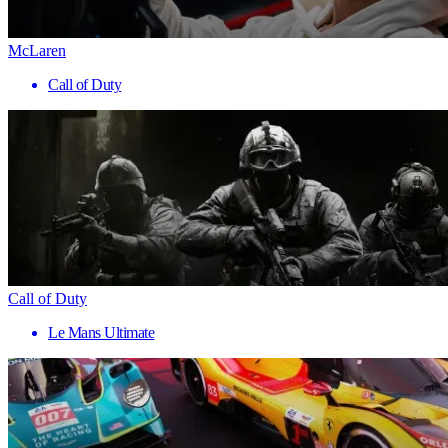
McLaren
Call of Duty
Call of Duty
Le Mans Ultimate