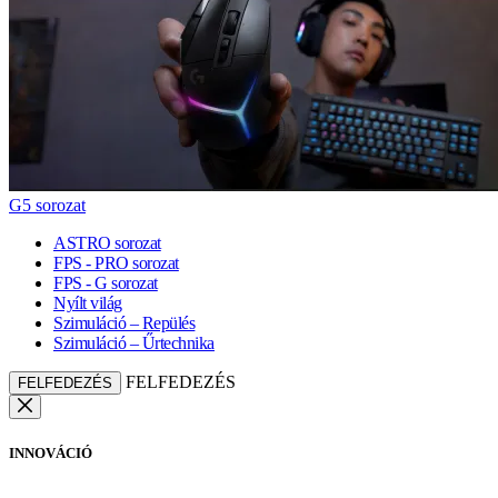
G5 sorozat
ASTRO sorozat
FPS - PRO sorozat
FPS - G sorozat
Nyílt világ
Szimuláció – Repülés
Szimuláció – Űrtechnika
FELFEDEZÉS
FELFEDEZÉS
INNOVÁCIÓ