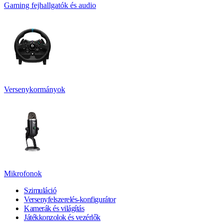
Gaming fejhallgatók és audio
Versenykormányok
Mikrofonok
Szimuláció
Versenyfelszerelés-konfigurátor
Kamerák és világítás
Játékkonzolok és vezérlők