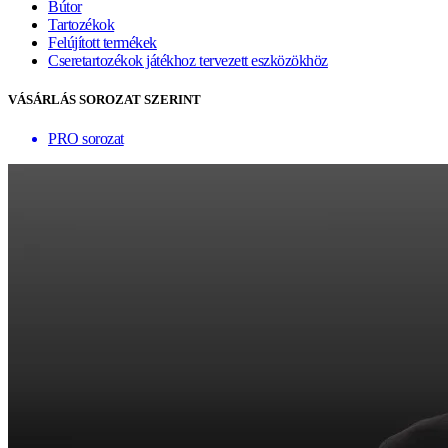
Bútor
Tartozékok
Felújított termékek
Cseretartozékok játékhoz tervezett eszközökhöz
VÁSÁRLÁS SOROZAT SZERINT
PRO sorozat