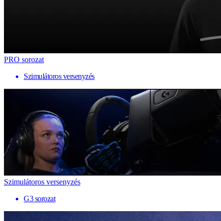
PRO sorozat
Szimulátoros versenyzés
Szimulátoros versenyzés
G3 sorozat