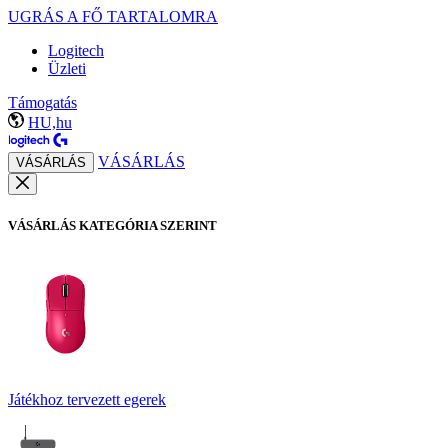
UGRÁS A FŐ TARTALOMRA
Logitech
Üzleti
Támogatás
HU,hu
VÁSÁRLÁS
VÁSÁRLÁS
VÁSÁRLÁS KATEGÓRIA SZERINT
Játékhoz tervezett egerek