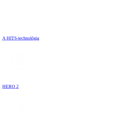
A HITS-technológia
HERO 2