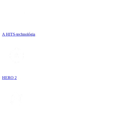
A HITS-technológia
HERO 2