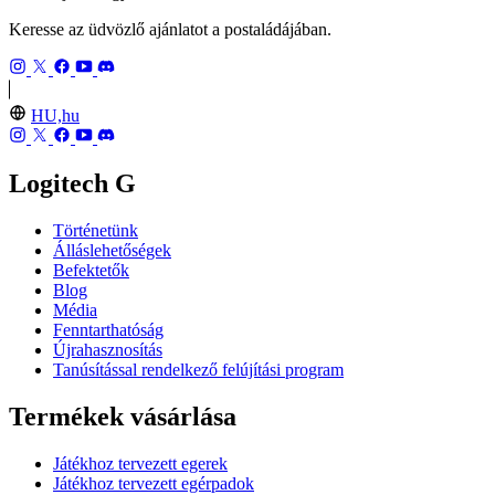
Keresse az üdvözlő ajánlatot a postaládájában.
HU,hu
Logitech G
Történetünk
Álláslehetőségek
Befektetők
Blog
Média
Fenntarthatóság
Újrahasznosítás
Tanúsítással rendelkező felújítási program
Termékek vásárlása
Játékhoz tervezett egerek
Játékhoz tervezett egérpadok