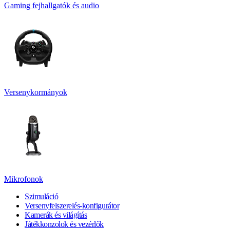
Gaming fejhallgatók és audio
Versenykormányok
Mikrofonok
Szimuláció
Versenyfelszerelés-konfigurátor
Kamerák és világítás
Játékkonzolok és vezérlők