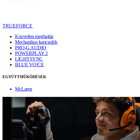
TRUEFORCE
Közvetlen meghajtás
Mechanikus kapcsolók
PRO-G AUDIO
POWERPLAY 2
LIGHTSYNC
BLUE VO!CE
EGYÜTTMŰKÖDÉSEK
McLaren