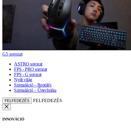
G5 sorozat
ASTRO sorozat
FPS - PRO sorozat
FPS - G sorozat
Nyílt világ
Szimuláció – Repülés
Szimuláció – Űrtechnika
FELFEDEZÉS
FELFEDEZÉS
INNOVÁCIÓ