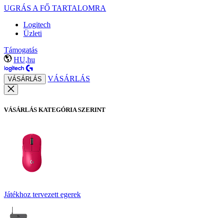
UGRÁS A FŐ TARTALOMRA
Logitech
Üzleti
Támogatás
HU,hu
VÁSÁRLÁS
VÁSÁRLÁS
VÁSÁRLÁS KATEGÓRIA SZERINT
Játékhoz tervezett egerek