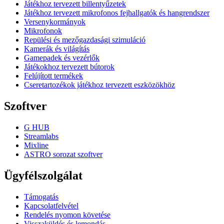
Játékhoz tervezett billentyűzetek
Játékhoz tervezett mikrofonos fejhallgatók és hangrendszer
Versenykormányok
Mikrofonok
Repülési és mezőgazdasági szimuláció
Kamerák és világítás
Gamepadek és vezérlők
Játékokhoz tervezett bútorok
Felújított termékek
Cseretartozékok játékhoz tervezett eszközökhöz
Szoftver
G HUB
Streamlabs
Mixline
ASTRO sorozat szoftver
Ügyfélszolgálat
Támogatás
Kapcsolatfelvétel
Rendelés nyomon követése
Visszaküldés és lemondás