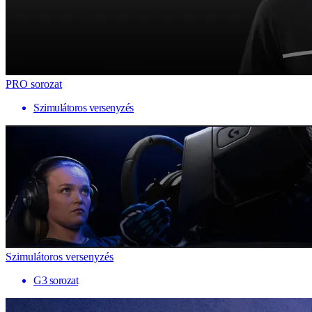
PRO sorozat
Szimulátoros versenyzés
Szimulátoros versenyzés
G3 sorozat