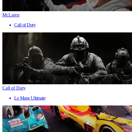
McLaren
Call of Duty
Call of Duty
Le Mans Ultimate