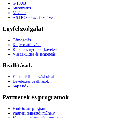
G HUB
Streamlabs
Mixline
ASTRO sorozat szoftver
Ügyfélszolgálat
Támogatás
Kapcsolatfelvétel
Rendelés nyomon követése
Visszaküldés és lemondás
Beállítások
E-mail-feliratkozási oldal
Levelezési beállítások
Saját fiók
Partnerek és programok
Hirdetőtárs program
Partneri fejlesztői műhely
Vállalati kedvezményprogram