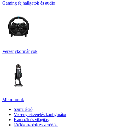
Gaming fejhallgatók és audio
Versenykormányok
Mikrofonok
Szimuláció
Versenyfelszerelés-konfigurátor
Kamerák és világítás
Játékkonzolok és vezérlők