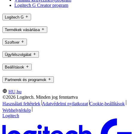
Logitech G Creator program
Logitech G
Termékek vásárlása
Szoftver
Ügyfélszolgálat
Beállítások
Partnerek és programok
HU,hu
©2026 Logitech. Minden jog fenntartva
Használati feltételek
Adatvédelmi nyilatkozat
Cookie-beállítások
Webhelytérkép
Logitech