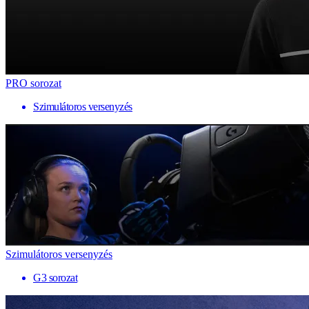
PRO sorozat
Szimulátoros versenyzés
Szimulátoros versenyzés
G3 sorozat