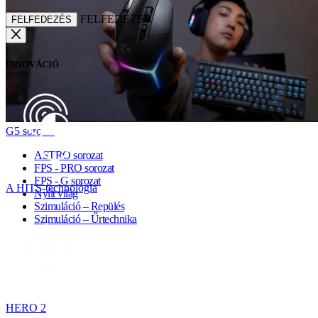
FELFEDEZÉS
FELFEDEZÉS
INNOVÁCIÓ
G5 sorozat
ASTRO sorozat
FPS - PRO sorozat
FPS - G sorozat
A HITS-technológia
Nyílt világ
Szimuláció – Repülés
Szimuláció – Űrtechnika
HERO 2