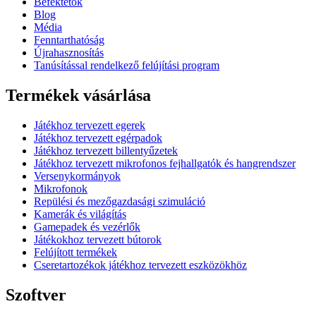
Befektetők
Blog
Média
Fenntarthatóság
Újrahasznosítás
Tanúsítással rendelkező felújítási program
Termékek vásárlása
Játékhoz tervezett egerek
Játékhoz tervezett egérpadok
Játékhoz tervezett billentyűzetek
Játékhoz tervezett mikrofonos fejhallgatók és hangrendszer
Versenykormányok
Mikrofonok
Repülési és mezőgazdasági szimuláció
Kamerák és világítás
Gamepadek és vezérlők
Játékokhoz tervezett bútorok
Felújított termékek
Cseretartozékok játékhoz tervezett eszközökhöz
Szoftver