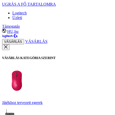
UGRÁS A FŐ TARTALOMRA
Logitech
Üzleti
Támogatás
HU,hu
VÁSÁRLÁS
VÁSÁRLÁS
VÁSÁRLÁS KATEGÓRIA SZERINT
Játékhoz tervezett egerek