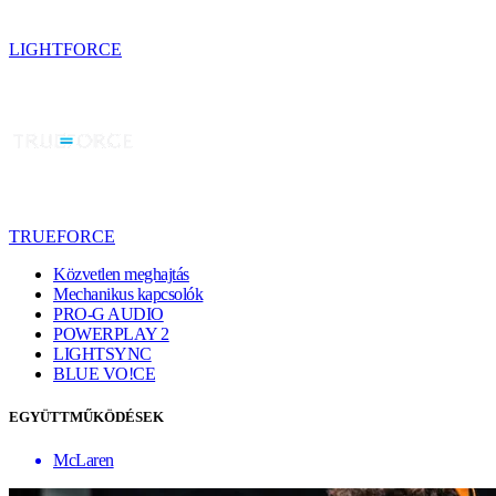
LIGHTFORCE
TRUEFORCE
Közvetlen meghajtás
Mechanikus kapcsolók
PRO-G AUDIO
POWERPLAY 2
LIGHTSYNC
BLUE VO!CE
EGYÜTTMŰKÖDÉSEK
McLaren