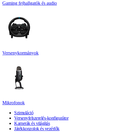
Gaming fejhallgatók és audio
Versenykormányok
Mikrofonok
Szimuláció
Versenyfelszerelés-konfigurátor
Kamerák és világítás
Játékkonzolok és vezérlők