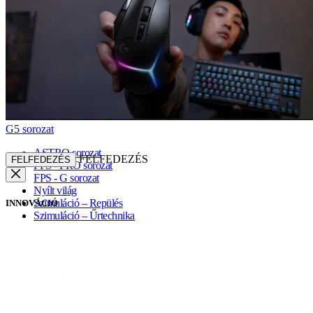
G5 sorozat
ASTRO sorozat
FELFEDEZÉS
FELFEDEZÉS
FPS - PRO sorozat
FPS - G sorozat
Nyílt világ
Szimuláció – Repülés
INNOVÁCIÓ
Szimuláció – Űrtechnika