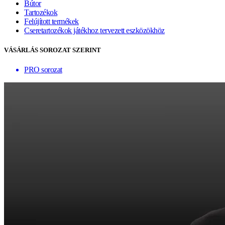
Bútor
Tartozékok
Felújított termékek
Cseretartozékok játékhoz tervezett eszközökhöz
VÁSÁRLÁS SOROZAT SZERINT
PRO sorozat