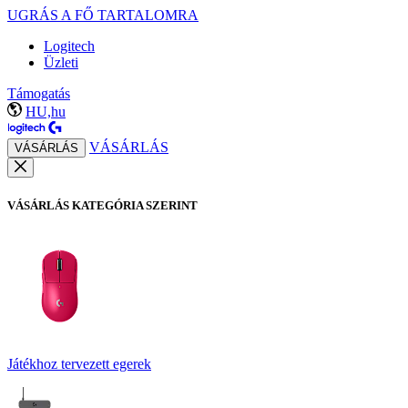
UGRÁS A FŐ TARTALOMRA
Logitech
Üzleti
Támogatás
HU,hu
VÁSÁRLÁS
VÁSÁRLÁS
VÁSÁRLÁS KATEGÓRIA SZERINT
Játékhoz tervezett egerek