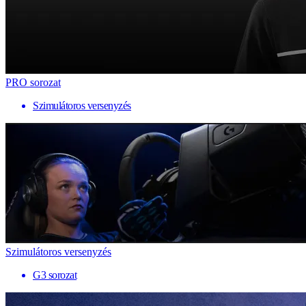
PRO sorozat
Szimulátoros versenyzés
Szimulátoros versenyzés
G3 sorozat