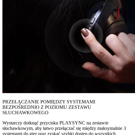
PRZEŁĄCZANIE POMIĘDZY SYSTEMAMI
BEZPOŚREDNIO Z POZIOMU ZESTAWU
SŁUCHAWKOWEGO
Wystarczy dotknąć przycisku PLAYSYNC na zestawie
słuchawkowym, aby łatwo przełączać się między maksymalnie 3
systemami do gier oraz zyskać szybki dostęp do wszystkich