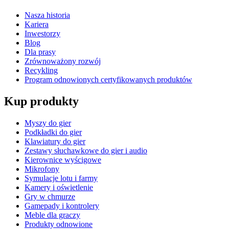
Nasza historia
Kariera
Inwestorzy
Blog
Dla prasy
Zrównoważony rozwój
Recykling
Program odnowionych certyfikowanych produktów
Kup produkty
Myszy do gier
Podkładki do gier
Klawiatury do gier
Zestawy słuchawkowe do gier i audio
Kierownice wyścigowe
Mikrofony
Symulacje lotu i farmy
Kamery i oświetlenie
Gry w chmurze
Gamepady i kontrolery
Meble dla graczy
Produkty odnowione