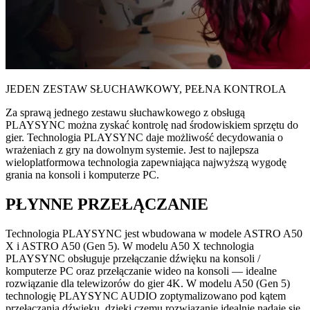
JEDEN ZESTAW SŁUCHAWKOWY, PEŁNA KONTROLA
Za sprawą jednego zestawu słuchawkowego z obsługą
PLAYSYNC można zyskać kontrolę nad środowiskiem sprzętu do
gier. Technologia PLAYSYNC daje możliwość decydowania o
wrażeniach z gry na dowolnym systemie. Jest to najlepsza
wieloplatformowa technologia zapewniająca najwyższą wygodę
grania na konsoli i komputerze PC.
PŁYNNE PRZEŁĄCZANIE
Technologia PLAYSYNC jest wbudowana w modele ASTRO A50
X i ASTRO A50 (Gen 5). W modelu A50 X technologia
PLAYSYNC obsługuje przełączanie dźwięku na konsoli /
komputerze PC oraz przełączanie wideo na konsoli — idealne
rozwiązanie dla telewizorów do gier 4K. W modelu A50 (Gen 5)
technologię PLAYSYNC AUDIO zoptymalizowano pod kątem
przełączania dźwięku, dzięki czemu rozwiązanie idealnie nadaje się