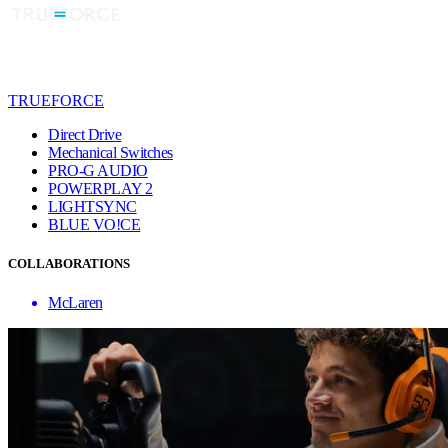
TRUEFORCE
Direct Drive
Mechanical Switches
PRO-G AUDIO
POWERPLAY 2
LIGHTSYNC
BLUE VO!CE
COLLABORATIONS
McLaren