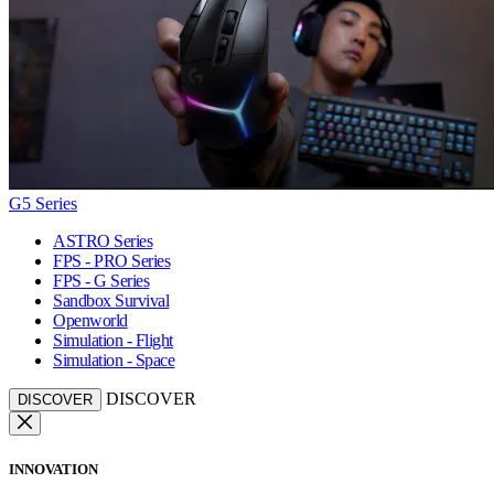
G5 Series
ASTRO Series
FPS - PRO Series
FPS - G Series
Sandbox Survival
Openworld
Simulation - Flight
Simulation - Space
DISCOVER
DISCOVER
INNOVATION