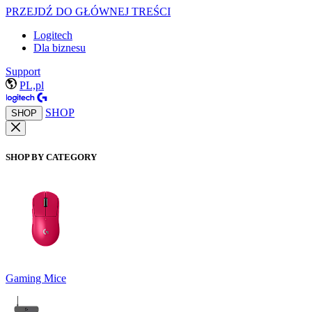
PRZEJDŹ DO GŁÓWNEJ TREŚCI
Logitech
Dla biznesu
Support
PL,pl
SHOP
SHOP
SHOP BY CATEGORY
Gaming Mice