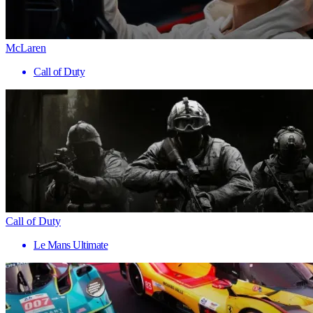
McLaren
Call of Duty
Call of Duty
Le Mans Ultimate