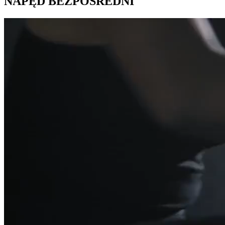
NAPĘD BEZPOŚREDNI