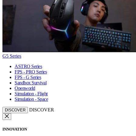
G5 Series
ASTRO Series
FPS - PRO Series
FPS - G Series
Sandbox Survival
Openworld
Simulation - Flight
Simulation - Space
DISCOVER
DISCOVER
INNOVATION