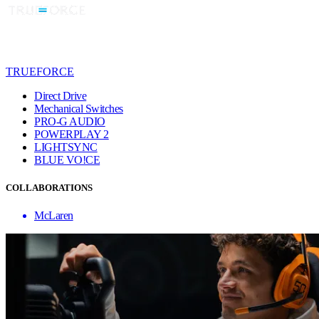
TRUEFORCE
Direct Drive
Mechanical Switches
PRO-G AUDIO
POWERPLAY 2
LIGHTSYNC
BLUE VO!CE
COLLABORATIONS
McLaren