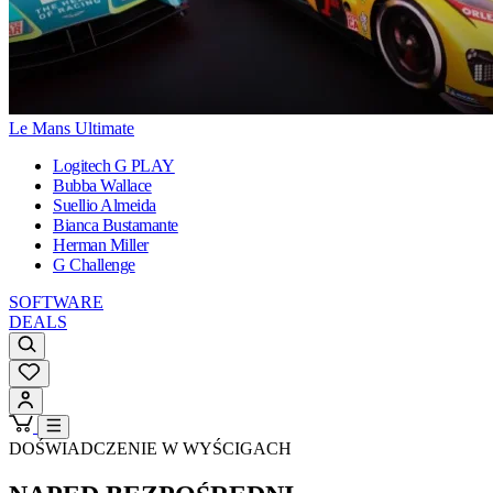
Le Mans Ultimate
Logitech G PLAY
Bubba Wallace
Suellio Almeida
Bianca Bustamante
Herman Miller
G Challenge
SOFTWARE
DEALS
DOŚWIADCZENIE W WYŚCIGACH