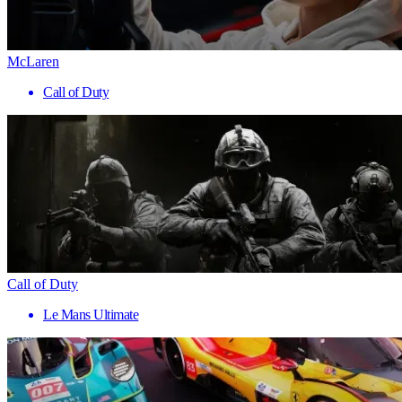
McLaren
Call of Duty
Call of Duty
Le Mans Ultimate