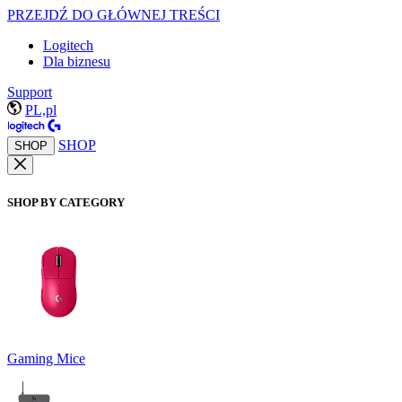
PRZEJDŹ DO GŁÓWNEJ TREŚCI
Logitech
Dla biznesu
Support
PL,pl
SHOP
SHOP
SHOP BY CATEGORY
Gaming Mice