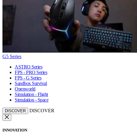
G5 Series
ASTRO Series
FPS - PRO Series
FPS - G Series
Sandbox Survival
Openworld
Simulation - Flight
Simulation - Space
DISCOVER
DISCOVER
INNOVATION