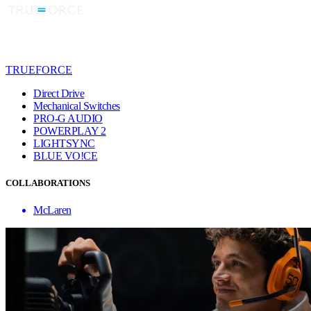
TRUEFORCE
Direct Drive
Mechanical Switches
PRO-G AUDIO
POWERPLAY 2
LIGHTSYNC
BLUE VO!CE
COLLABORATIONS
McLaren