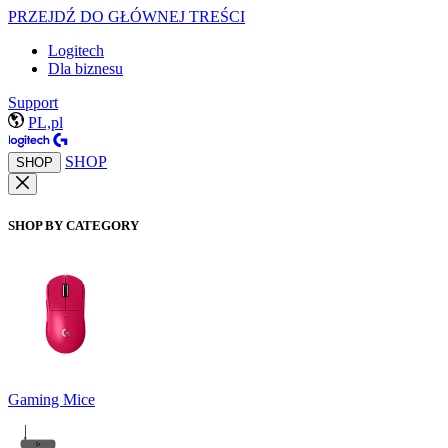
PRZEJDŹ DO GŁÓWNEJ TREŚCI
Logitech
Dla biznesu
Support
PL,pl
SHOP
SHOP
SHOP BY CATEGORY
Gaming Mice