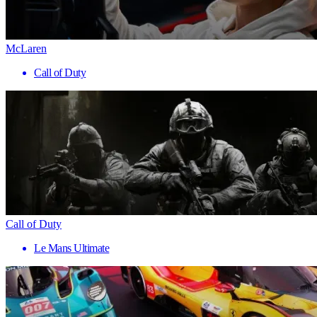
McLaren
Call of Duty
Call of Duty
Le Mans Ultimate