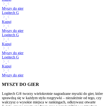
Myszy do gier
Logitech G
Kupuj
Myszy do gier
Logitech G
Kupuj
Myszy do gier
Logitech G
Kupuj
Myszy do gier
MYSZY DO GIER
Logitech G® tworzy wielokrotnie nagradzane myszki do gier, które
sprawdzą się w każdym stylu rozgrywki – niezależnie od tego, czy
walczysz o wysokie miejsca w rankingach, odkrywasz otwarte