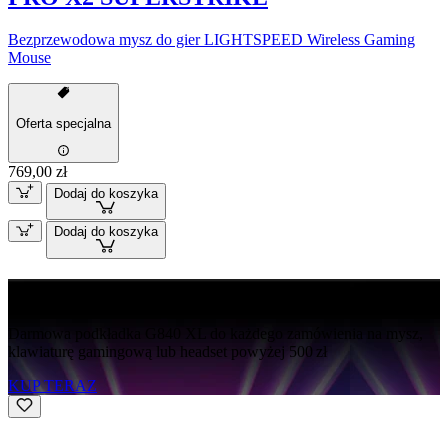
Bezprzewodowa mysz do gier LIGHTSPEED Wireless Gaming
Mouse
Oferta specjalna
769,00 zł
Dodaj do koszyka
Dodaj do koszyka
Darmowy G840
Darmowa podkładka G840 XL do każdego zamówienia na mysz,
klawiaturę gamingową lub headset powyżej 500 zł
KUP TERAZ