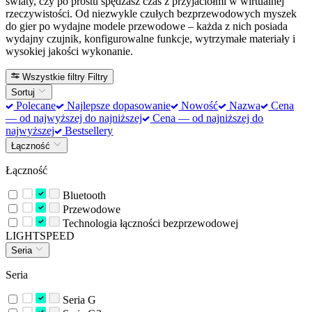
światy, czy po prostu spędzasz czas z przyjaciółmi w wirtualnej
rzeczywistości. Od niezwykle czułych bezprzewodowych myszek
do gier po wydajne modele przewodowe – każda z nich posiada
wydajny czujnik, konfigurowalne funkcje, wytrzymałe materiały i
wysokiej jakości wykonanie.
Wszystkie filtry
Filtry
Sortuj
Polecane
Najlepsze dopasowanie
Nowość
Nazwa
Cena
— od najwyższej do najniższej
Cena — od najniższej do
najwyższej
Bestsellery
Łączność
Łączność
Bluetooth
Przewodowe
Technologia łączności bezprzewodowej
LIGHTSPEED
Seria
Seria
Seria G