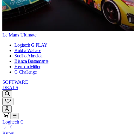
Le Mans Ultimate
Logitech G PLAY
Bubba Wallace
Suellio Almeida
Bianca Bustamante
Herman Miller
G Challenge
SOFTWARE
DEALS
Logitech G
Kupuj