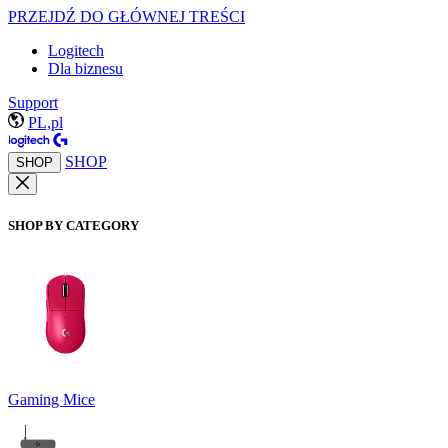
PRZEJDŹ DO GŁÓWNEJ TREŚCI
Logitech
Dla biznesu
Support
PL,pl
SHOP
SHOP
SHOP BY CATEGORY
Gaming Mice