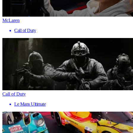
McLaren
Call of Duty
Call of Duty
Le Mans Ultimate