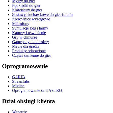
Myszy do gier
Podkładki do gier
Klawiatury do gier
Zestawy słuchawkowe do gier i audio
Kierownice wyścigowe
Mikrofony
Symulacje lotu i farmy
Kamery i oświetlenie
Gry w chmurze
Gamepady i kontrolery
Meble dla graczy
Produkty odnowione
Części zamienne do gier
Oprogramowanie
G HUB
Streamlabs
Mixline
Oprogramowanie serii ASTRO
Dział obsługi klienta
Wsparcie