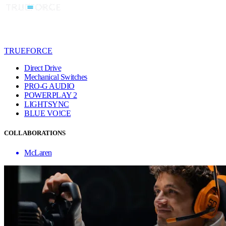
TRUEFORCE
Direct Drive
Mechanical Switches
PRO-G AUDIO
POWERPLAY 2
LIGHTSYNC
BLUE VO!CE
COLLABORATIONS
McLaren