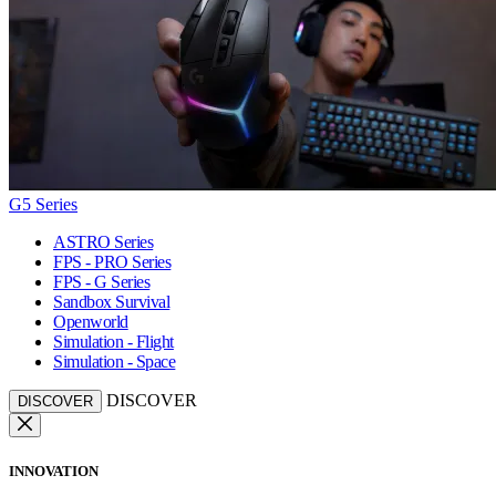
G5 Series
ASTRO Series
FPS - PRO Series
FPS - G Series
Sandbox Survival
Openworld
Simulation - Flight
Simulation - Space
DISCOVER
DISCOVER
INNOVATION