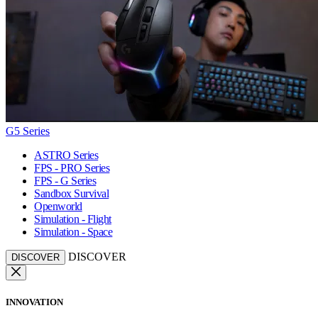
G5 Series
ASTRO Series
FPS - PRO Series
FPS - G Series
Sandbox Survival
Openworld
Simulation - Flight
Simulation - Space
DISCOVER
DISCOVER
INNOVATION