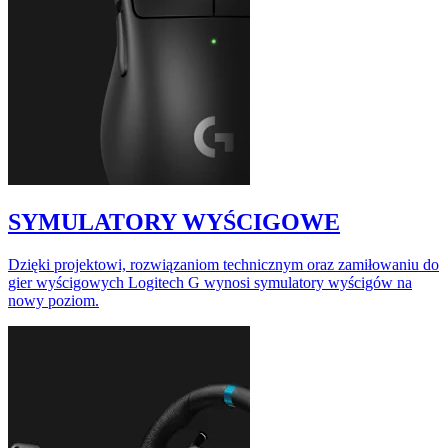
SYMULATORY WYŚCIGOWE
Dzięki projektowi, rozwiązaniom technicznym oraz zamiłowaniu do
gier wyścigowych Logitech G wynosi symulatory wyścigów na
nowy poziom.