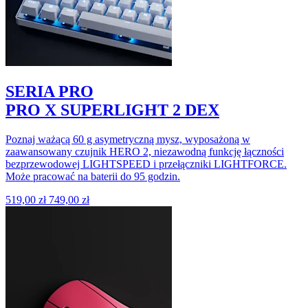
SERIA PRO
PRO X SUPERLIGHT 2 DEX
Poznaj ważącą 60 g asymetryczną mysz, wyposażoną w
zaawansowany czujnik HERO 2, niezawodną funkcję łączności
bezprzewodowej LIGHTSPEED i przełączniki LIGHTFORCE.
Może pracować na baterii do 95 godzin.
519,00 zł
749,00 zł