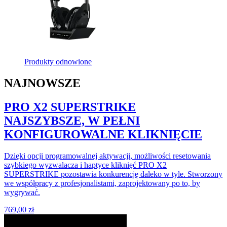
Produkty odnowione
NAJNOWSZE
PRO X2 SUPERSTRIKE
NAJSZYBSZE, W PEŁNI
KONFIGUROWALNE KLIKNIĘCIE
Dzięki opcji programowalnej aktywacji, możliwości resetowania
szybkiego wyzwalacza i haptyce kliknięć PRO X2
SUPERSTRIKE pozostawia konkurencję daleko w tyle. Stworzony
we współpracy z profesjonalistami, zaprojektowany po to, by
wygrywać.
769,00 zł