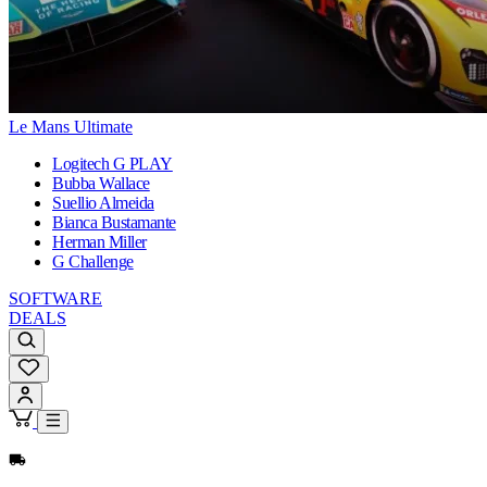
Le Mans Ultimate
Logitech G PLAY
Bubba Wallace
Suellio Almeida
Bianca Bustamante
Herman Miller
G Challenge
SOFTWARE
DEALS