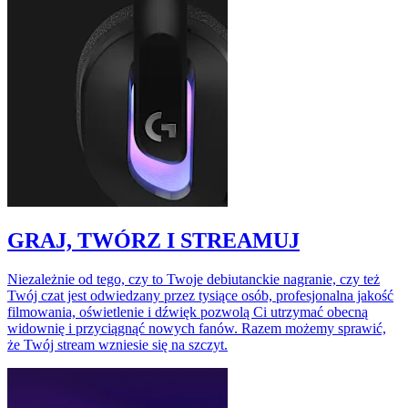
GRAJ, TWÓRZ I STREAMUJ
Niezależnie od tego, czy to Twoje debiutanckie nagranie, czy też
Twój czat jest odwiedzany przez tysiące osób, profesjonalna jakość
filmowania, oświetlenie i dźwięk pozwolą Ci utrzymać obecną
widownię i przyciągnąć nowych fanów. Razem możemy sprawić,
że Twój stream wzniesie się na szczyt.