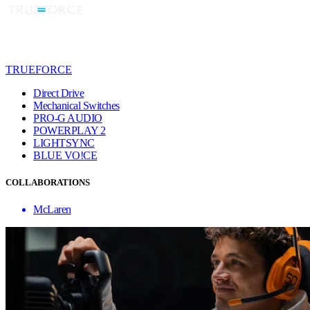
TRUEFORCE
Direct Drive
Mechanical Switches
PRO-G AUDIO
POWERPLAY 2
LIGHTSYNC
BLUE VO!CE
COLLABORATIONS
McLaren