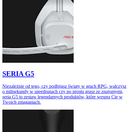
SERIA G5
Niezależnie od tego, czy podbijasz światy w grach RPG, walczysz
o milisekundy w speedrunach czy po prostu grasz ze znajomymi,
seria G5 to zestaw legendarnych produktów, które wesprą Cię w
Twoich zmaganiach.