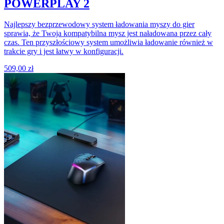
POWERPLAY 2
Najlepszy bezprzewodowy system ładowania myszy do gier
sprawia, że Twoja kompatybilna mysz jest naładowana przez cały
czas. Ten przyszłościowy system umożliwia ładowanie również w
trakcie gry i jest łatwy w konfiguracji.
509,00 zł