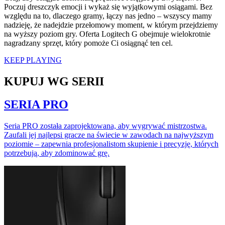
Poczuj dreszczyk emocji i wykaż się wyjątkowymi osiągami. Bez
względu na to, dlaczego gramy, łączy nas jedno – wszyscy mamy
nadzieję, że nadejdzie przełomowy moment, w którym przejdziemy
na wyższy poziom gry. Oferta Logitech G obejmuje wielokrotnie
nagradzany sprzęt, który pomoże Ci osiągnąć ten cel.
KEEP PLAYING
KUPUJ WG SERII
SERIA PRO
Seria PRO została zaprojektowana, aby wygrywać mistrzostwa.
Zaufali jej najlepsi gracze na świecie w zawodach na najwyższym
poziomie – zapewnia profesjonalistom skupienie i precyzję, których
potrzebują, aby zdominować grę.