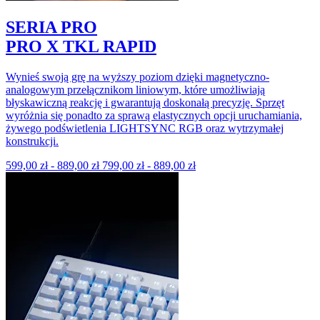
SERIA PRO
PRO X TKL RAPID
Wynieś swoją grę na wyższy poziom dzięki magnetyczno-
analogowym przełącznikom liniowym, które umożliwiają
błyskawiczną reakcję i gwarantują doskonałą precyzję. Sprzęt
wyróżnia się ponadto za sprawą elastycznych opcji uruchamiania,
żywego podświetlenia LIGHTSYNC RGB oraz wytrzymałej
konstrukcji.
599,00 zł
-
889,00 zł
799,00 zł
-
889,00 zł