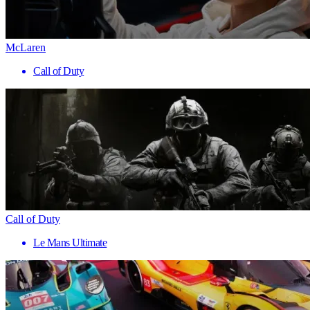
McLaren
Call of Duty
Call of Duty
Le Mans Ultimate