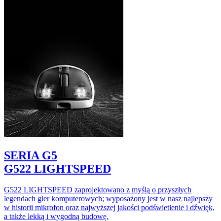
SERIA G5
G522 LIGHTSPEED
G522 LIGHTSPEED zaprojektowano z myślą o przyszłych
legendach gier komputerowych; wyposażony jest w nasz najlepszy
w historii mikrofon oraz najwyższej jakości podświetlenie i dźwięk,
a także lekką i wygodną budowę.