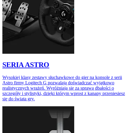
SERIA ASTRO
Wysokiej klasy zestawy słuchawkowe do gier na konsole z serii
Astro firmy Logitech G pozwalają doświadczać wyjątkowo
realistycznych wrażeń. Wyróżniają się za sprawą dbałości o
szczegóły i stylistyki, dzięki którym wprost z kanapy przeniesiesz
się do świata gry.