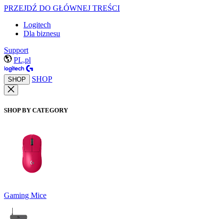
PRZEJDŹ DO GŁÓWNEJ TREŚCI
Logitech
Dla biznesu
Support
PL,pl
SHOP
SHOP
SHOP BY CATEGORY
Gaming Mice