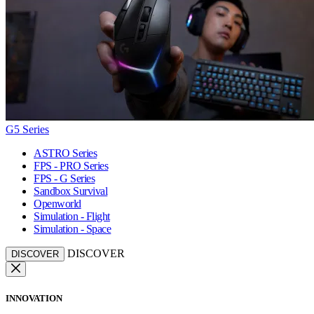
G5 Series
ASTRO Series
FPS - PRO Series
FPS - G Series
Sandbox Survival
Openworld
Simulation - Flight
Simulation - Space
DISCOVER
DISCOVER
INNOVATION