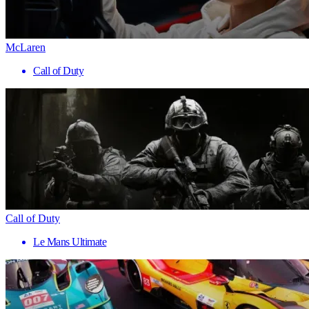
McLaren
Call of Duty
Call of Duty
Le Mans Ultimate