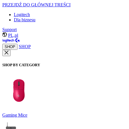
PRZEJDŹ DO GŁÓWNEJ TREŚCI
Logitech
Dla biznesu
Support
PL,pl
SHOP
SHOP
SHOP BY CATEGORY
Gaming Mice