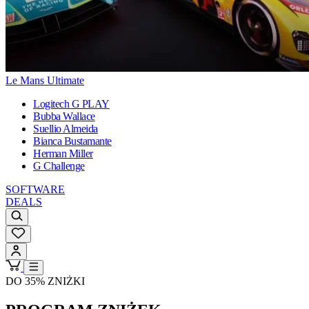
Le Mans Ultimate
Logitech G PLAY
Bubba Wallace
Suellio Almeida
Bianca Bustamante
Herman Miller
G Challenge
SOFTWARE
DEALS
DO 35% ZNIŻKI