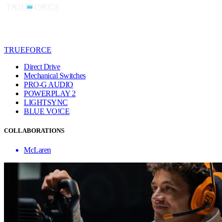
TRUEFORCE
Direct Drive
Mechanical Switches
PRO-G AUDIO
POWERPLAY 2
LIGHTSYNC
BLUE VO!CE
COLLABORATIONS
McLaren