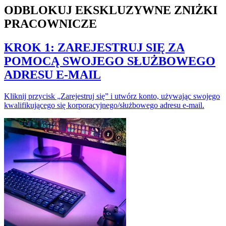
ODBLOKUJ EKSKLUZYWNE ZNIŻKI
PRACOWNICZE
KROK 1: ZAREJESTRUJ SIĘ ZA
POMOCĄ SWOJEGO SŁUŻBOWEGO
ADRESU E-MAIL
Kliknij przycisk „Zarejestruj się” i utwórz konto, używając swojego
kwalifikującego się korporacyjnego/służbowego adresu e-mail.