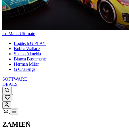
Le Mans Ultimate
Logitech G PLAY
Bubba Wallace
Suellio Almeida
Bianca Bustamante
Herman Miller
G Challenge
SOFTWARE
DEALS
ZAMIEŃ