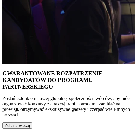
GWARANTOWANE ROZPATRZENIE
KANDYDATÓW DO PROGRAMU
PARTNERSKIEGO
Zostań członkiem naszej globalnej społeczności twórców, aby móc
organizować konkursy z atrakcyjnymi nagrodami, zarabiać na
prowizji, otrzymywać ekskluzywne gadżety i czerpać wiele innych
korzyści.
Zobacz więcej