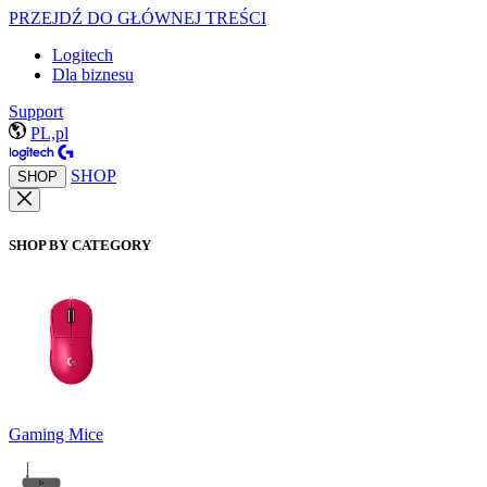
PRZEJDŹ DO GŁÓWNEJ TREŚCI
Logitech
Dla biznesu
Support
PL,pl
SHOP
SHOP
SHOP BY CATEGORY
Gaming Mice