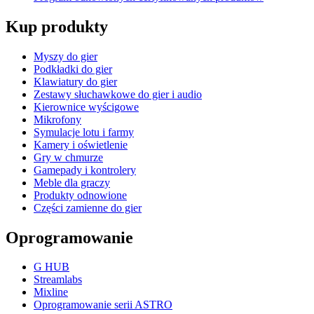
Kup produkty
Myszy do gier
Podkładki do gier
Klawiatury do gier
Zestawy słuchawkowe do gier i audio
Kierownice wyścigowe
Mikrofony
Symulacje lotu i farmy
Kamery i oświetlenie
Gry w chmurze
Gamepady i kontrolery
Meble dla graczy
Produkty odnowione
Części zamienne do gier
Oprogramowanie
G HUB
Streamlabs
Mixline
Oprogramowanie serii ASTRO