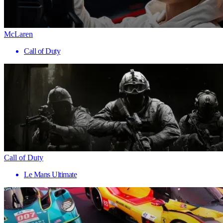
McLaren
Call of Duty
Call of Duty
Le Mans Ultimate