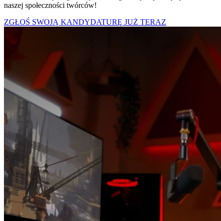
naszej społeczności twórców!
ZGŁOŚ SWOJĄ KANDYDATURĘ JUŻ TERAZ