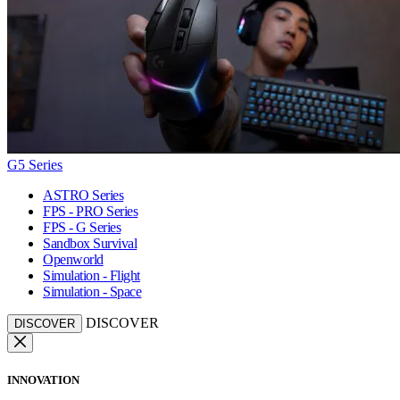
G5 Series
ASTRO Series
FPS - PRO Series
FPS - G Series
Sandbox Survival
Openworld
Simulation - Flight
Simulation - Space
DISCOVER
DISCOVER
INNOVATION