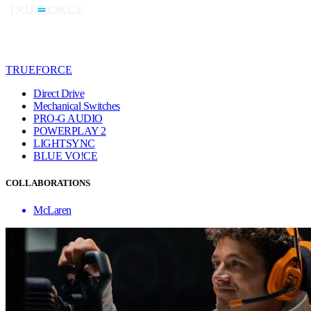
TRUEFORCE
Direct Drive
Mechanical Switches
PRO-G AUDIO
POWERPLAY 2
LIGHTSYNC
BLUE VO!CE
COLLABORATIONS
McLaren