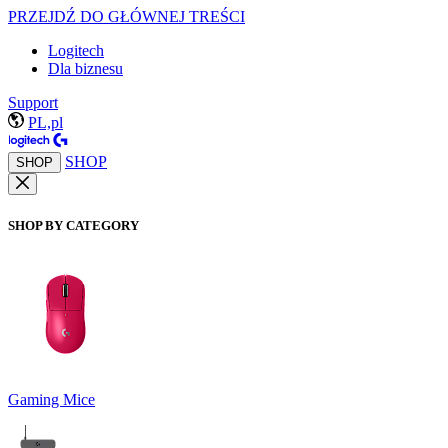
PRZEJDŹ DO GŁÓWNEJ TREŚCI
Logitech
Dla biznesu
Support
PL,pl
SHOP
SHOP
SHOP BY CATEGORY
Gaming Mice