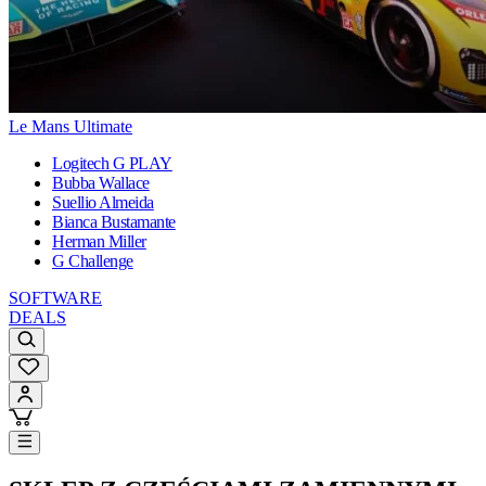
Le Mans Ultimate
Logitech G PLAY
Bubba Wallace
Suellio Almeida
Bianca Bustamante
Herman Miller
G Challenge
SOFTWARE
DEALS