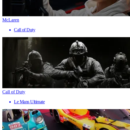
McLaren
Call of Duty
Call of Duty
Le Mans Ultimate