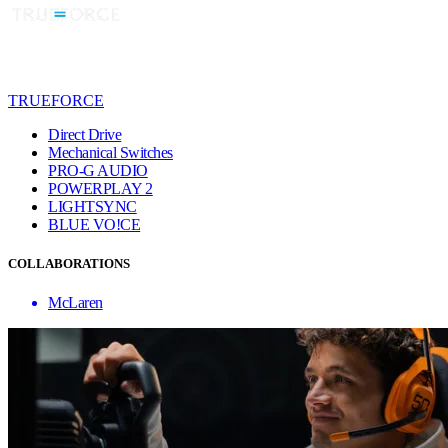
TRUEFORCE
Direct Drive
Mechanical Switches
PRO-G AUDIO
POWERPLAY 2
LIGHTSYNC
BLUE VO!CE
COLLABORATIONS
McLaren