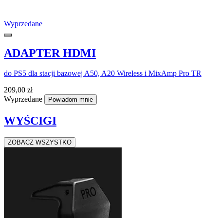
Wyprzedane
ADAPTER HDMI
do PS5 dla stacji bazowej A50, A20 Wireless i MixAmp Pro TR
209,00 zł
Wyprzedane
Powiadom mnie
WYŚCIGI
ZOBACZ WSZYSTKO