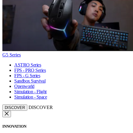
G5 Series
ASTRO Series
FPS - PRO Series
FPS - G Series
Sandbox Survival
Openworld
Simulation - Flight
Simulation - Space
DISCOVER
DISCOVER
INNOVATION