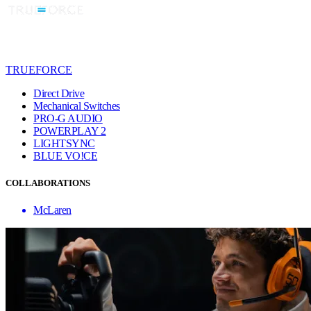
TRUEFORCE
Direct Drive
Mechanical Switches
PRO-G AUDIO
POWERPLAY 2
LIGHTSYNC
BLUE VO!CE
COLLABORATIONS
McLaren