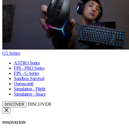
G5 Series
ASTRO Series
FPS - PRO Series
FPS - G Series
Sandbox Survival
Openworld
Simulation - Flight
Simulation - Space
DISCOVER
DISCOVER
INNOVATION