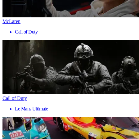
McLaren
Call of Duty
Call of Duty
Le Mans Ultimate