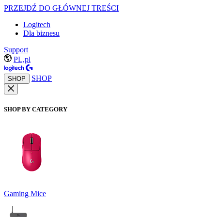
PRZEJDŹ DO GŁÓWNEJ TREŚCI
Logitech
Dla biznesu
Support
PL,pl
SHOP
SHOP
SHOP BY CATEGORY
Gaming Mice