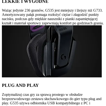
LEKKIE I WYGODNE
Ważąc jedynie 236 gramów, G535 jest mniejszy i lżejszy niż G733.
Amortyzowany pałąk pomaga rozłożyć ciężar i złagodzić punkty
nacisku, podczas gdy miękkie nauszniki z pianki zapamiętującej
kształt i materiał sportowy zapewniają komfort po godzinach grania.
PLUG AND PLAY
Zoptymalizuj czas gry za sprawą prostego w obsłudze
bezprzewodowego zestawu słuchawkowego do gier typu plug and
play. G535 używa odbiornika USB kompatybilnego z PC i