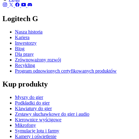
Logitech G
Nasza historia
Kariera
Inwestorzy
Blog
Dla prasy
Zrównoważony rozwój
Recykling
Program odnowionych certyfikowanych produktów
Kup produkty
Myszy do gier
Podkładki do gier
Klawiatury do gier
Zestawy słuchawkowe do gier i audio
Kierownice wyścigowe
Mikrofony
Symulacje lotu i farmy
Kamery i oświetlenie