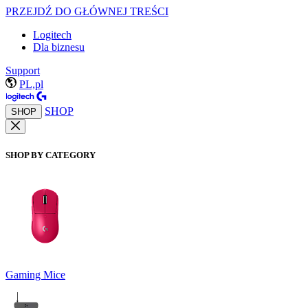
PRZEJDŹ DO GŁÓWNEJ TREŚCI
Logitech
Dla biznesu
Support
PL,pl
SHOP
SHOP
SHOP BY CATEGORY
Gaming Mice