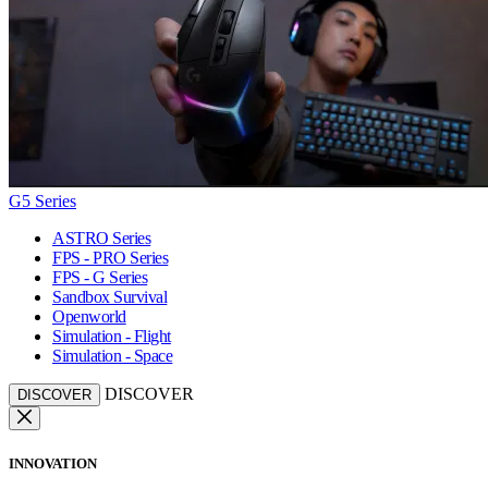
G5 Series
ASTRO Series
FPS - PRO Series
FPS - G Series
Sandbox Survival
Openworld
Simulation - Flight
Simulation - Space
DISCOVER
DISCOVER
INNOVATION