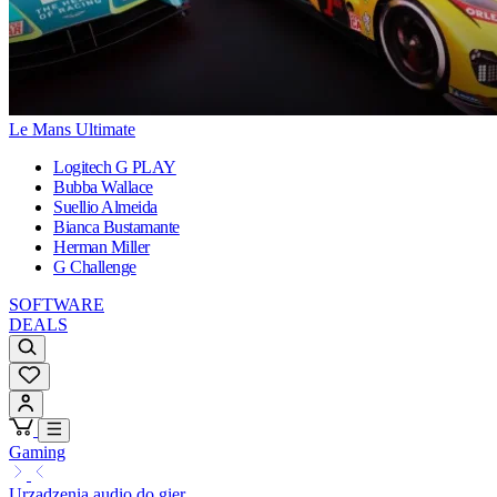
Le Mans Ultimate
Logitech G PLAY
Bubba Wallace
Suellio Almeida
Bianca Bustamante
Herman Miller
G Challenge
SOFTWARE
DEALS
Gaming
Urządzenia audio do gier