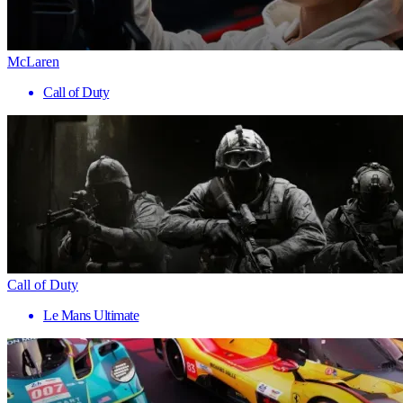
McLaren
Call of Duty
Call of Duty
Le Mans Ultimate