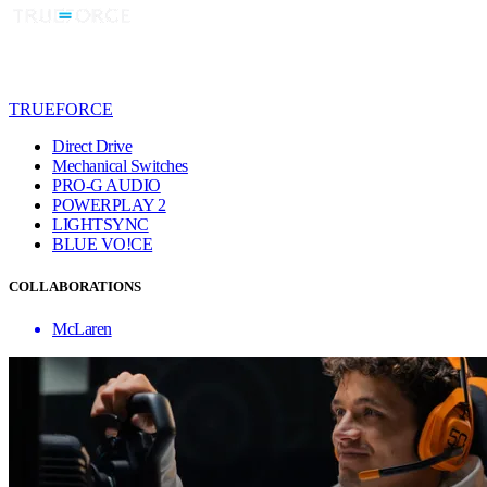
TRUEFORCE
Direct Drive
Mechanical Switches
PRO-G AUDIO
POWERPLAY 2
LIGHTSYNC
BLUE VO!CE
COLLABORATIONS
McLaren