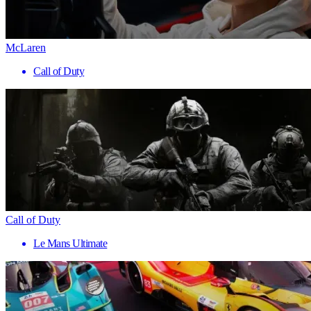
McLaren
Call of Duty
Call of Duty
Le Mans Ultimate