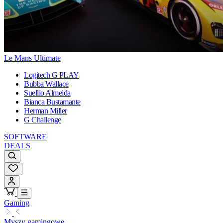
Le Mans Ultimate
Logitech G PLAY
Bubba Wallace
Suellio Almeida
Bianca Bustamante
Herman Miller
G Challenge
SOFTWARE
DEALS
Gaming
Myszy gamingowe