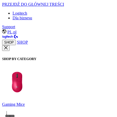
PRZEJDŹ DO GŁÓWNEJ TREŚCI
Logitech
Dla biznesu
Support
PL,pl
SHOP
SHOP
SHOP BY CATEGORY
Gaming Mice