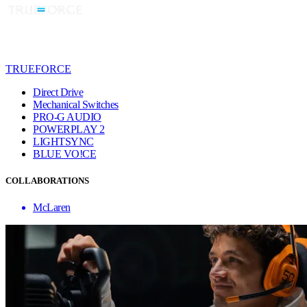
TRUEFORCE
Direct Drive
Mechanical Switches
PRO-G AUDIO
POWERPLAY 2
LIGHTSYNC
BLUE VO!CE
COLLABORATIONS
McLaren