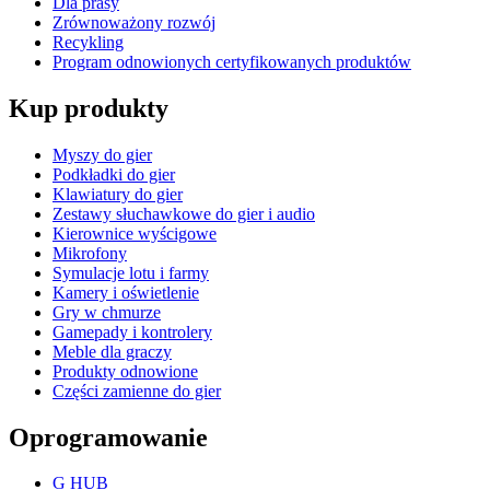
Dla prasy
Zrównoważony rozwój
Recykling
Program odnowionych certyfikowanych produktów
Kup produkty
Myszy do gier
Podkładki do gier
Klawiatury do gier
Zestawy słuchawkowe do gier i audio
Kierownice wyścigowe
Mikrofony
Symulacje lotu i farmy
Kamery i oświetlenie
Gry w chmurze
Gamepady i kontrolery
Meble dla graczy
Produkty odnowione
Części zamienne do gier
Oprogramowanie
G HUB