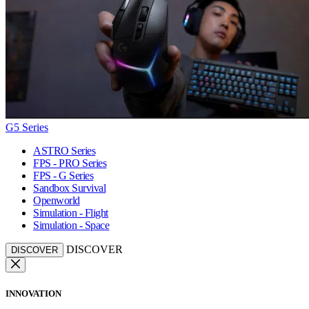
G5 Series
ASTRO Series
FPS - PRO Series
FPS - G Series
Sandbox Survival
Openworld
Simulation - Flight
Simulation - Space
DISCOVER
DISCOVER
INNOVATION