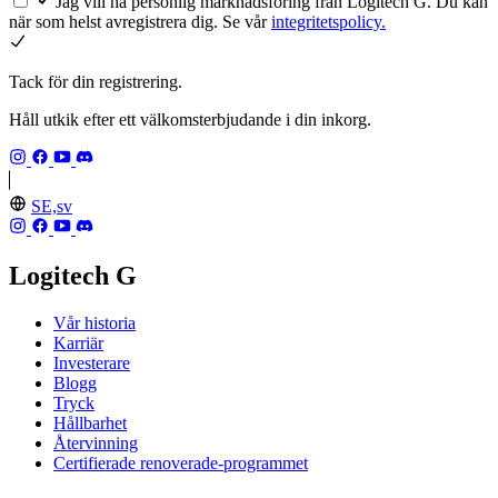
Jag vill ha personlig marknadsföring från Logitech G. Du kan
när som helst avregistrera dig. Se vår
integritetspolicy.
Tack för din registrering.
Håll utkik efter ett välkomsterbjudande i din inkorg.
SE,sv
Logitech G
Vår historia
Karriär
Investerare
Blogg
Tryck
Hållbarhet
Återvinning
Certifierade renoverade-programmet