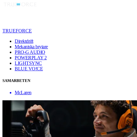
TRUEFORCE
Direktdrift
Mekaniska brytare
PRO-G AUDIO
POWERPLAY 2
LIGHTSYNC
BLUE VO!CE
SAMARBETEN
McLaren