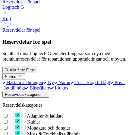
Reservdelar för spel
Logitech G
Köp
Reservdelar för spel
Reservdelar för spel
Se till att dina Logitech G-enheter fungerar som nya med
premiumreservdelar för reparationer, uppgraderingar och utbyten.
Alla filter
Filter
Sortera
Bästa matchningen
Ny
Namn
Pris - Högt till lågt
Pris –
lågt till högt
Bästsäljare
I fokus
Reservdelskategorier
Reservdelskategorier
Adaptrar & laddare
Kablar
Mottagare och donglar
Möss & Trackballs tillbehör