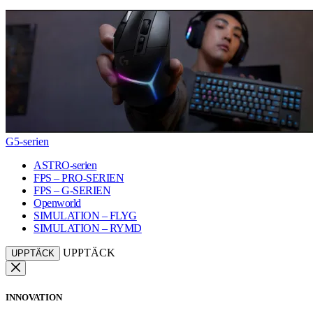
G5-serien
ASTRO-serien
FPS – PRO-SERIEN
FPS – G-SERIEN
Openworld
SIMULATION – FLYG
SIMULATION – RYMD
UPPTÄCK
UPPTÄCK
INNOVATION