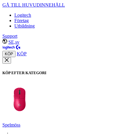
GÅ TILL HUVUDINNEHÅLL
Logitech
Företag
Utbildning
Support
SE,sv
KÖP
KÖP
KÖP EFTER KATEGORI
Spelmöss