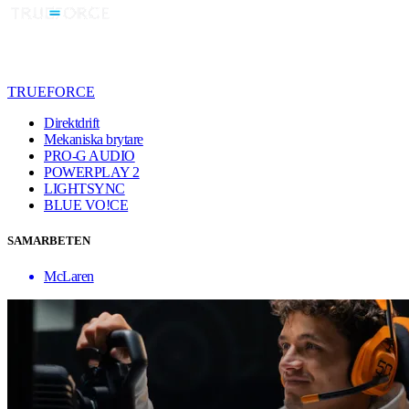
TRUEFORCE
Direktdrift
Mekaniska brytare
PRO-G AUDIO
POWERPLAY 2
LIGHTSYNC
BLUE VO!CE
SAMARBETEN
McLaren