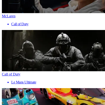
McLaren
Call of Duty
Call of Duty
Le Mans Ultimate