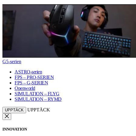
G5-serien
ASTRO-serien
FPS – PRO-SERIEN
FPS – G-SERIEN
Openworld
SIMULATION – FLYG
SIMULATION – RYMD
UPPTÄCK
UPPTÄCK
INNOVATION