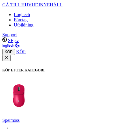
GÅ TILL HUVUDINNEHÅLL
Logitech
Företag
Utbildning
Support
SE,sv
KÖP
KÖP
KÖP EFTER KATEGORI
Spelmöss