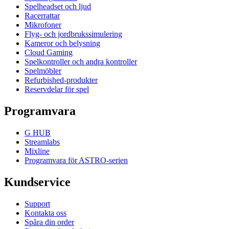
Spelheadset och ljud
Racerrattar
Mikrofoner
Flyg- och jordbrukssimulering
Kameror och belysning
Cloud Gaming
Spelkontroller och andra kontroller
Spelmöbler
Refurbished-produkter
Reservdelar för spel
Programvara
G HUB
Streamlabs
Mixline
Programvara för ASTRO-serien
Kundservice
Support
Kontakta oss
Spåra din order