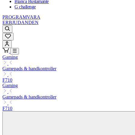
Bianca Bustamante
G challenge
PROGRAMVARA
ERBJUDANDEN
Gaming
Gamepads & handkontroller
F710
Gaming
Gamepads & handkontroller
F710