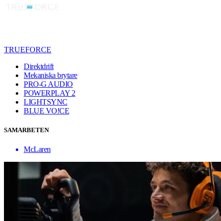
TRUEFORCE
Direktdrift
Mekaniska brytare
PRO-G AUDIO
POWERPLAY 2
LIGHTSYNC
BLUE VO!CE
SAMARBETEN
McLaren