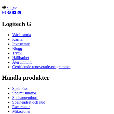
SE,sv
Logitech G
Vår historia
Karriär
Investerare
Blogg
Tryck
Hållbarhet
Återvinning
Certifierade renoverade-programmet
Handla produkter
Spelmöss
Spelmusmattor
Speltangentbord
Spelheadset och ljud
Racerrattar
Mikrofoner