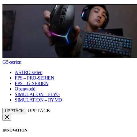
G5-serien
ASTRO-serien
FPS – PRO-SERIEN
FPS – G-SERIEN
Openworld
SIMULATION – FLYG
SIMULATION – RYMD
UPPTÄCK
UPPTÄCK
INNOVATION