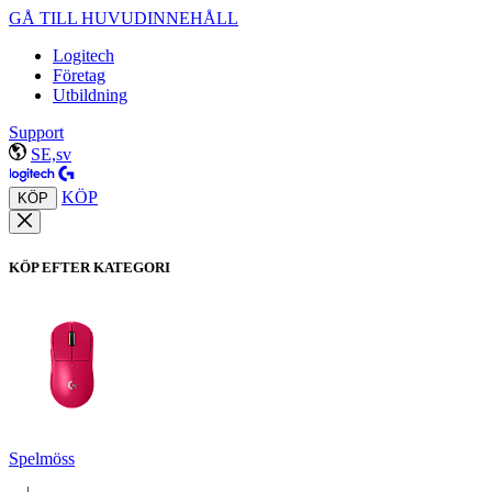
GÅ TILL HUVUDINNEHÅLL
Logitech
Företag
Utbildning
Support
SE,sv
KÖP
KÖP
KÖP EFTER KATEGORI
Spelmöss