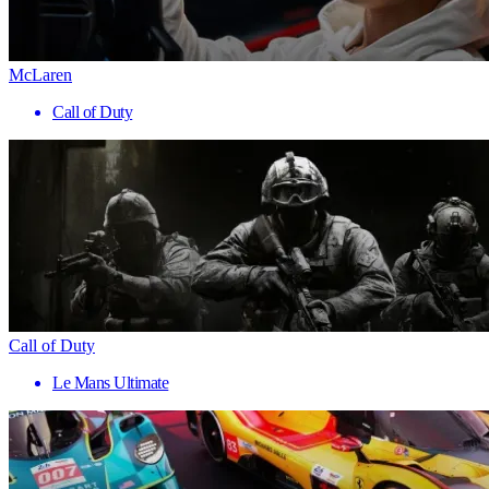
McLaren
Call of Duty
Call of Duty
Le Mans Ultimate