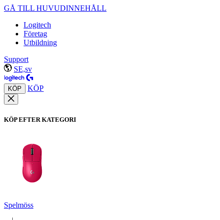
GÅ TILL HUVUDINNEHÅLL
Logitech
Företag
Utbildning
Support
SE,sv
KÖP
KÖP
KÖP EFTER KATEGORI
Spelmöss