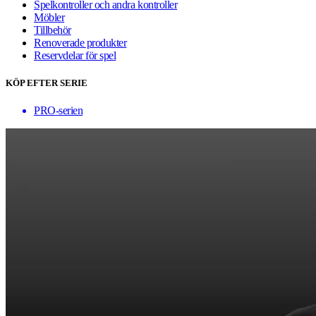
Spelkontroller och andra kontroller
Möbler
Tillbehör
Renoverade produkter
Reservdelar för spel
KÖP EFTER SERIE
PRO-serien