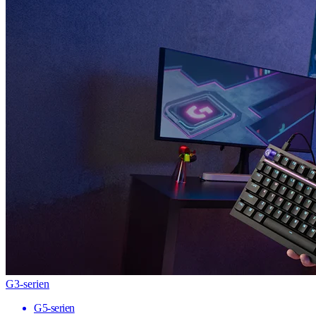
G3-serien
G5-serien