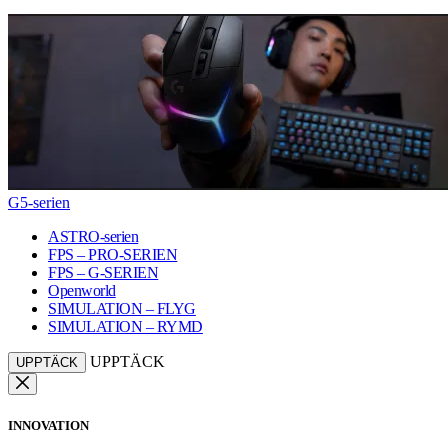
G5-serien
ASTRO-serien
FPS – PRO-SERIEN
FPS – G-SERIEN
Openworld
SIMULATION – FLYG
SIMULATION – RYMD
UPPTÄCK
UPPTÄCK
INNOVATION