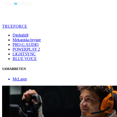
TRUEFORCE
Direktdrift
Mekaniska brytare
PRO-G AUDIO
POWERPLAY 2
LIGHTSYNC
BLUE VO!CE
SAMARBETEN
McLaren