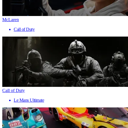
McLaren
Call of Duty
Call of Duty
Le Mans Ultimate