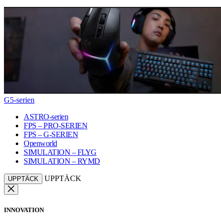
G5-serien
ASTRO-serien
FPS – PRO-SERIEN
FPS – G-SERIEN
Openworld
SIMULATION – FLYG
SIMULATION – RYMD
UPPTÄCK
UPPTÄCK
INNOVATION