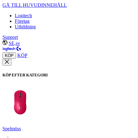
GÅ TILL HUVUDINNEHÅLL
Logitech
Företag
Utbildning
Support
SE,sv
KÖP
KÖP
KÖP EFTER KATEGORI
Spelmöss