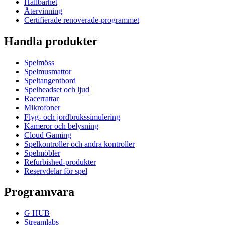
Hållbarhet
Återvinning
Certifierade renoverade-programmet
Handla produkter
Spelmöss
Spelmusmattor
Speltangentbord
Spelheadset och ljud
Racerrattar
Mikrofoner
Flyg- och jordbrukssimulering
Kameror och belysning
Cloud Gaming
Spelkontroller och andra kontroller
Spelmöbler
Refurbished-produkter
Reservdelar för spel
Programvara
G HUB
Streamlabs