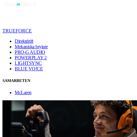
TRUEFORCE
Direktdrift
Mekaniska brytare
PRO-G AUDIO
POWERPLAY 2
LIGHTSYNC
BLUE VO!CE
SAMARBETEN
McLaren