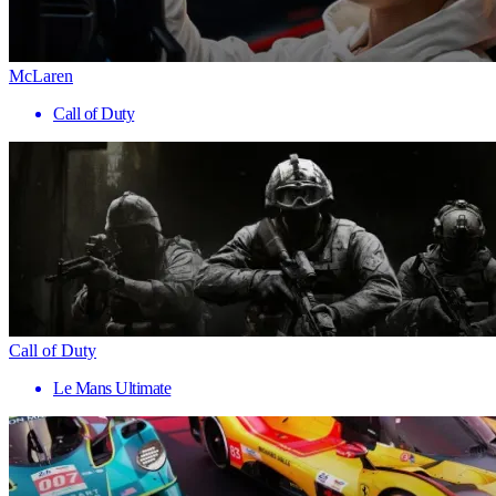
McLaren
Call of Duty
Call of Duty
Le Mans Ultimate