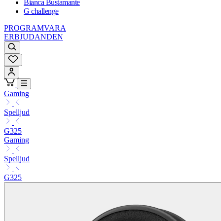
Bianca Bustamante
G challenge
PROGRAMVARA
ERBJUDANDEN
Gaming
Spelljud
G325
Gaming
Spelljud
G325