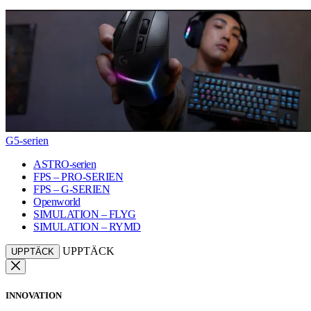
G5-serien
ASTRO-serien
FPS – PRO-SERIEN
FPS – G-SERIEN
Openworld
SIMULATION – FLYG
SIMULATION – RYMD
UPPTÄCK
UPPTÄCK
INNOVATION