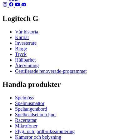
Logitech G
Vår historia
Karriär
Investerare
Blogg
Tryck
Hållbarhet
Återvinning
Certifierade renoverade-programmet
Handla produkter
Spelmöss
Spelmusmattor
Speltangentbord
Spelheadset och ljud
Racerrattar
Mikrofoner
Flyg- och jordbrukssimulering
Kameror och belysning