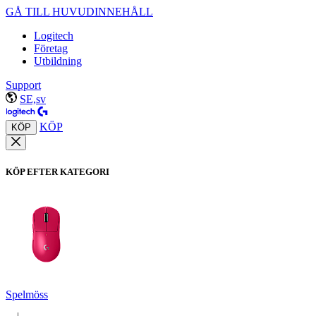
GÅ TILL HUVUDINNEHÅLL
Logitech
Företag
Utbildning
Support
SE,sv
KÖP
KÖP
KÖP EFTER KATEGORI
Spelmöss