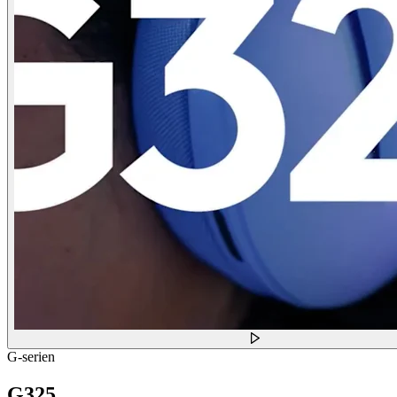
G-serien
G325