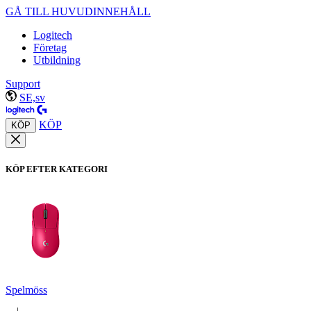
GÅ TILL HUVUDINNEHÅLL
Logitech
Företag
Utbildning
Support
SE,sv
KÖP
KÖP
KÖP EFTER KATEGORI
Spelmöss