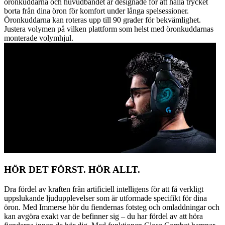
öronkuddarna och huvudbandet är designade för att hålla trycket
borta från dina öron för komfort under långa spelsessioner.
Öronkuddarna kan roteras upp till 90 grader för bekvämlighet.
Justera volymen på vilken plattform som helst med öronkuddarnas
monterade volymhjul.
HÖR DET FÖRST. HÖR ALLT.
Dra fördel av kraften från artificiell intelligens för att få verkligt
uppslukande ljudupplevelser som är utformade specifikt för dina
öron. Med Immerse hör du fiendernas fotsteg och omladdningar och
kan avgöra exakt var de befinner sig – du har fördel av att höra