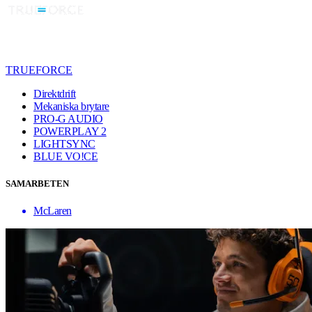
TRUEFORCE
Direktdrift
Mekaniska brytare
PRO-G AUDIO
POWERPLAY 2
LIGHTSYNC
BLUE VO!CE
SAMARBETEN
McLaren