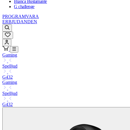
Bianca Bustamante
G challenge
PROGRAMVARA
ERBJUDANDEN
Gaming
Spelljud
G432
Gaming
Spelljud
G432