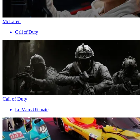
McLaren
Call of Duty
Call of Duty
Le Mans Ultimate