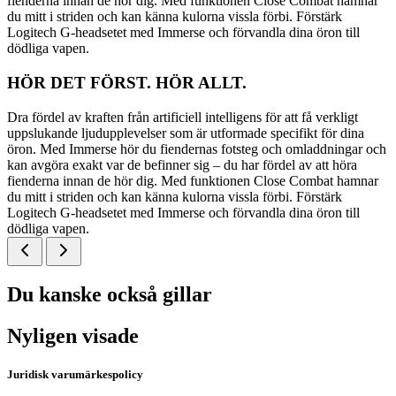
fienderna innan de hör dig. Med funktionen Close Combat hamnar
du mitt i striden och kan känna kulorna vissla förbi. Förstärk
Logitech G-headsetet med Immerse och förvandla dina öron till
dödliga vapen.
HÖR DET FÖRST. HÖR ALLT.
Dra fördel av kraften från artificiell intelligens för att få verkligt
uppslukande ljudupplevelser som är utformade specifikt för dina
öron. Med Immerse hör du fiendernas fotsteg och omladdningar och
kan avgöra exakt var de befinner sig – du har fördel av att höra
fienderna innan de hör dig. Med funktionen Close Combat hamnar
du mitt i striden och kan känna kulorna vissla förbi. Förstärk
Logitech G-headsetet med Immerse och förvandla dina öron till
dödliga vapen.
Du kanske också gillar
Nyligen visade
Juridisk varumärkespolicy