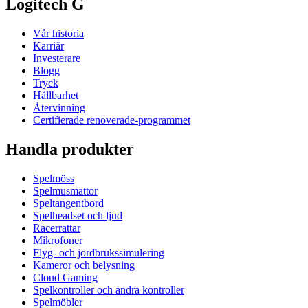
Logitech G
Vår historia
Karriär
Investerare
Blogg
Tryck
Hållbarhet
Återvinning
Certifierade renoverade-programmet
Handla produkter
Spelmöss
Spelmusmattor
Speltangentbord
Spelheadset och ljud
Racerrattar
Mikrofoner
Flyg- och jordbrukssimulering
Kameror och belysning
Cloud Gaming
Spelkontroller och andra kontroller
Spelmöbler