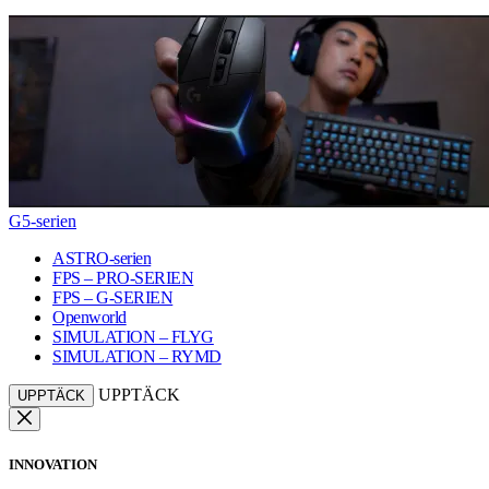
G5-serien
ASTRO-serien
FPS – PRO-SERIEN
FPS – G-SERIEN
Openworld
SIMULATION – FLYG
SIMULATION – RYMD
UPPTÄCK
UPPTÄCK
INNOVATION