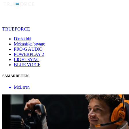
TRUEFORCE
Direktdrift
Mekaniska brytare
PRO-G AUDIO
POWERPLAY 2
LIGHTSYNC
BLUE VO!CE
SAMARBETEN
McLaren