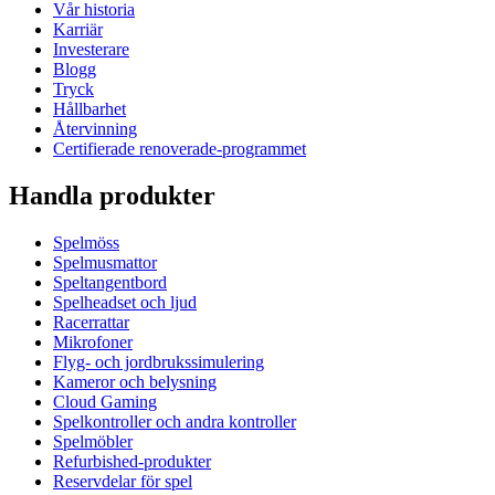
Vår historia
Karriär
Investerare
Blogg
Tryck
Hållbarhet
Återvinning
Certifierade renoverade-programmet
Handla produkter
Spelmöss
Spelmusmattor
Speltangentbord
Spelheadset och ljud
Racerrattar
Mikrofoner
Flyg- och jordbrukssimulering
Kameror och belysning
Cloud Gaming
Spelkontroller och andra kontroller
Spelmöbler
Refurbished-produkter
Reservdelar för spel