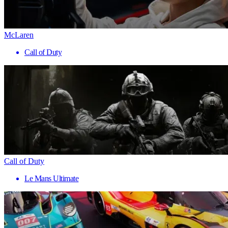
McLaren
Call of Duty
Call of Duty
Le Mans Ultimate