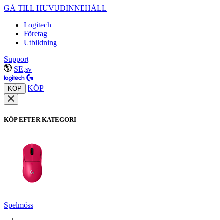
GÅ TILL HUVUDINNEHÅLL
Logitech
Företag
Utbildning
Support
SE,sv
KÖP
KÖP
KÖP EFTER KATEGORI
Spelmöss