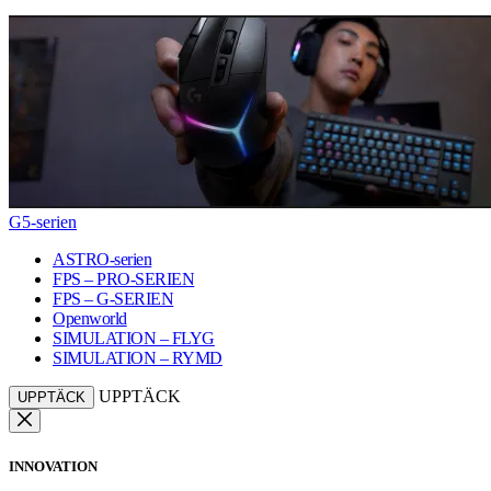
G5-serien
ASTRO-serien
FPS – PRO-SERIEN
FPS – G-SERIEN
Openworld
SIMULATION – FLYG
SIMULATION – RYMD
UPPTÄCK
UPPTÄCK
INNOVATION