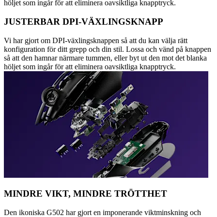
höljet som ingår för att eliminera oavsiktliga knapptryck.
JUSTERBAR DPI-VÄXLINGSKNAPP
Vi har gjort om DPI-växlingsknappen så att du kan välja rätt
konfiguration för ditt grepp och din stil. Lossa och vänd på knappen
så att den hamnar närmare tummen, eller byt ut den mot det blanka
höljet som ingår för att eliminera oavsiktliga knapptryck.
MINDRE VIKT, MINDRE TRÖTTHET
Den ikoniska G502 har gjort en imponerande viktminskning och