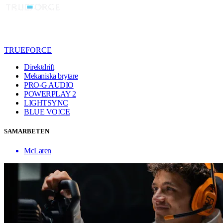
TRUEFORCE
Direktdrift
Mekaniska brytare
PRO-G AUDIO
POWERPLAY 2
LIGHTSYNC
BLUE VO!CE
SAMARBETEN
McLaren