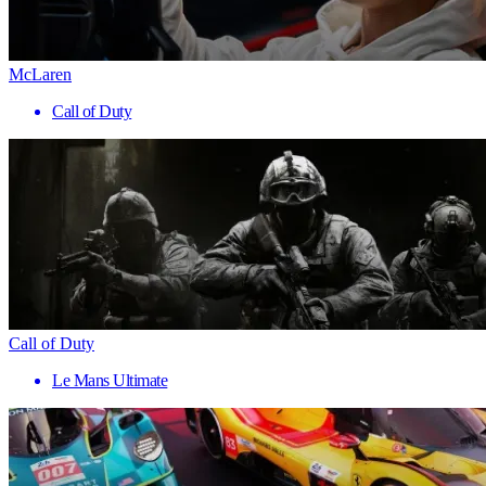
McLaren
Call of Duty
Call of Duty
Le Mans Ultimate