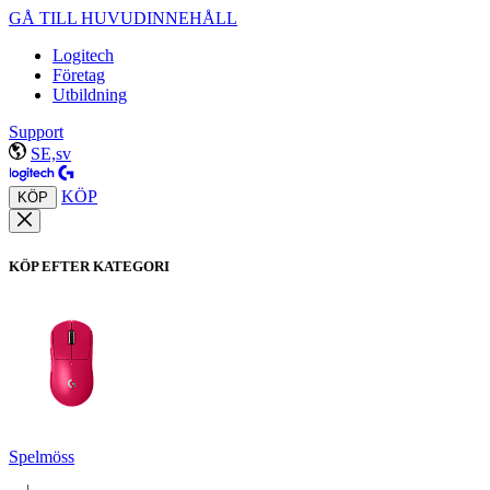
GÅ TILL HUVUDINNEHÅLL
Logitech
Företag
Utbildning
Support
SE,sv
KÖP
KÖP
KÖP EFTER KATEGORI
Spelmöss