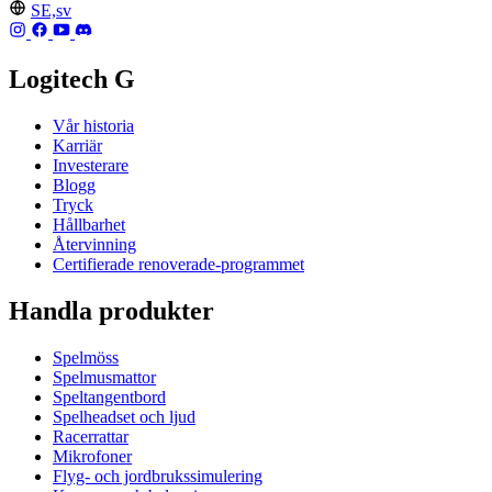
SE,sv
Logitech G
Vår historia
Karriär
Investerare
Blogg
Tryck
Hållbarhet
Återvinning
Certifierade renoverade-programmet
Handla produkter
Spelmöss
Spelmusmattor
Speltangentbord
Spelheadset och ljud
Racerrattar
Mikrofoner
Flyg- och jordbrukssimulering