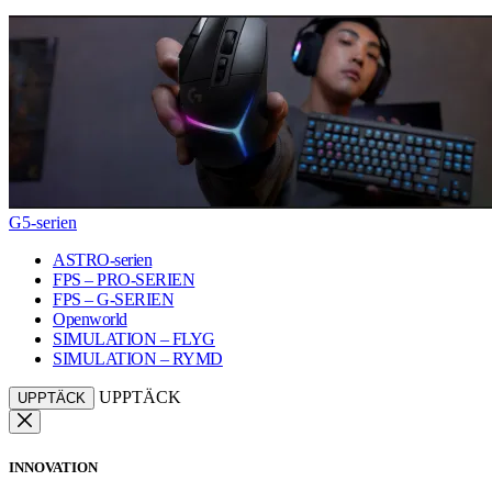
G5-serien
ASTRO-serien
FPS – PRO-SERIEN
FPS – G-SERIEN
Openworld
SIMULATION – FLYG
SIMULATION – RYMD
UPPTÄCK
UPPTÄCK
INNOVATION