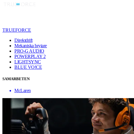
TRUEFORCE
Direktdrift
Mekaniska brytare
PRO-G AUDIO
POWERPLAY 2
LIGHTSYNC
BLUE VO!CE
SAMARBETEN
McLaren