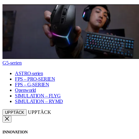
G5-serien
ASTRO-serien
FPS – PRO-SERIEN
FPS – G-SERIEN
Openworld
SIMULATION – FLYG
SIMULATION – RYMD
UPPTÄCK
UPPTÄCK
INNOVATION