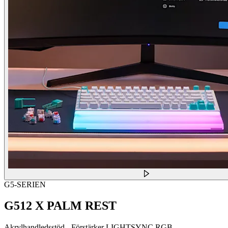
G5-SERIEN
G512 X PALM REST
Akrylhandledsstöd - Förstärker LIGHTSYNC RGB