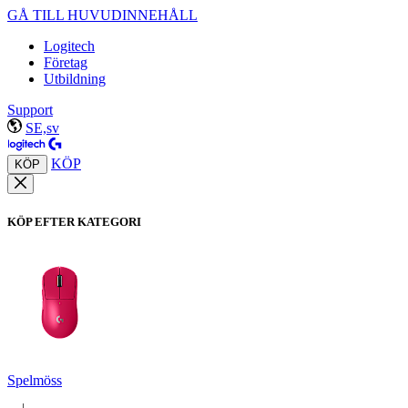
GÅ TILL HUVUDINNEHÅLL
Logitech
Företag
Utbildning
Support
SE,sv
KÖP
KÖP
KÖP EFTER KATEGORI
Spelmöss