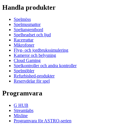
Handla produkter
Spelmöss
Spelmusmattor
Speltangentbord
Spelheadset och ljud
Racerrattar
Mikrofoner
Flyg- och jordbrukssimulering
Kameror och belysning
Cloud Gaming
Spelkontroller och andra kontroller
Spelmöbler
Refurbished-produkter
Reservdelar för spel
Programvara
G HUB
Streamlabs
Mixline
Programvara för ASTRO-serien