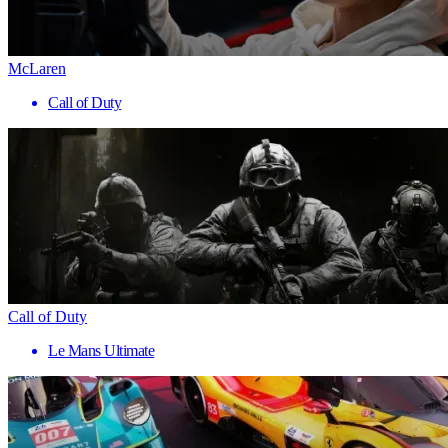
McLaren
Call of Duty
Call of Duty
Le Mans Ultimate