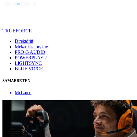
TRUEFORCE
Direktdrift
Mekaniska brytare
PRO-G AUDIO
POWERPLAY 2
LIGHTSYNC
BLUE VO!CE
SAMARBETEN
McLaren