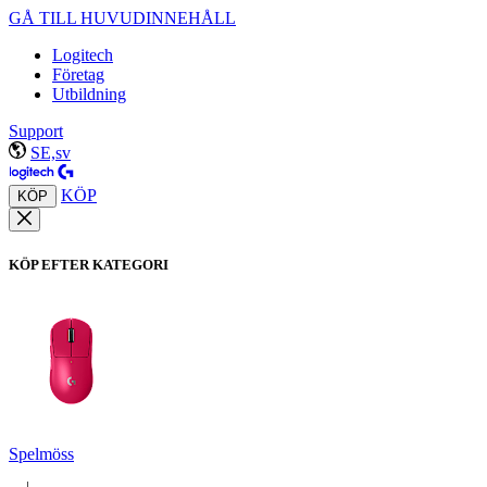
GÅ TILL HUVUDINNEHÅLL
Logitech
Företag
Utbildning
Support
SE,sv
KÖP
KÖP
KÖP EFTER KATEGORI
Spelmöss