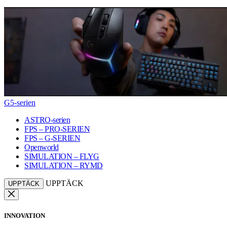
G5-serien
ASTRO-serien
FPS – PRO-SERIEN
FPS – G-SERIEN
Openworld
SIMULATION – FLYG
SIMULATION – RYMD
UPPTÄCK
UPPTÄCK
INNOVATION