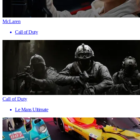
McLaren
Call of Duty
Call of Duty
Le Mans Ultimate