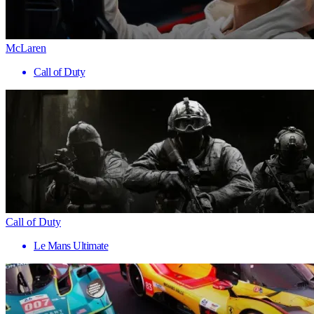
McLaren
Call of Duty
Call of Duty
Le Mans Ultimate