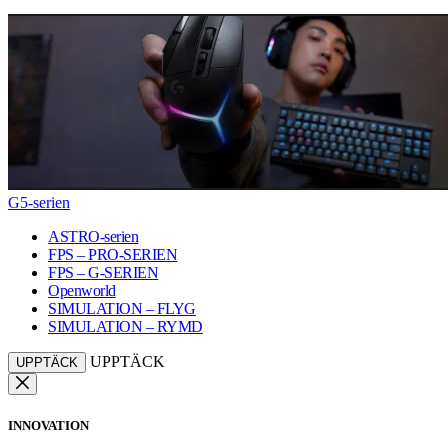
G5-serien
ASTRO-serien
FPS – PRO-SERIEN
FPS – G-SERIEN
Openworld
SIMULATION – FLYG
SIMULATION – RYMD
UPPTÄCK
UPPTÄCK
INNOVATION