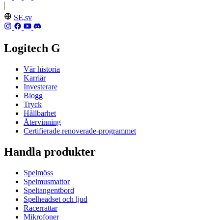
SE,sv
Logitech G
Vår historia
Karriär
Investerare
Blogg
Tryck
Hållbarhet
Återvinning
Certifierade renoverade-programmet
Handla produkter
Spelmöss
Spelmusmattor
Speltangentbord
Spelheadset och ljud
Racerrattar
Mikrofoner