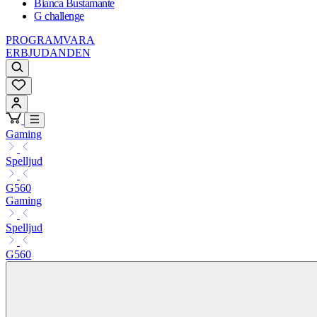
Bianca Bustamante
G challenge
PROGRAMVARA
ERBJUDANDEN
Gaming
Spelljud
G560
Gaming
Spelljud
G560