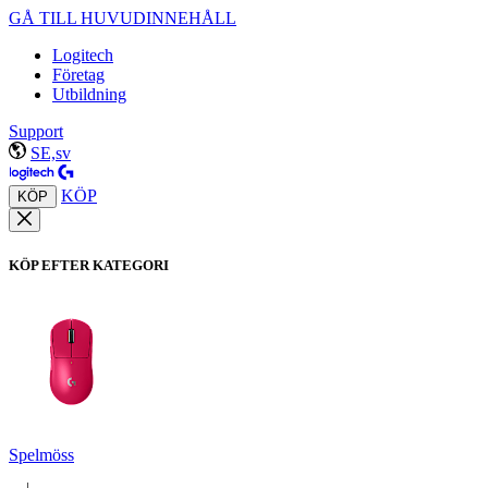
GÅ TILL HUVUDINNEHÅLL
Logitech
Företag
Utbildning
Support
SE,sv
KÖP
KÖP
KÖP EFTER KATEGORI
Spelmöss