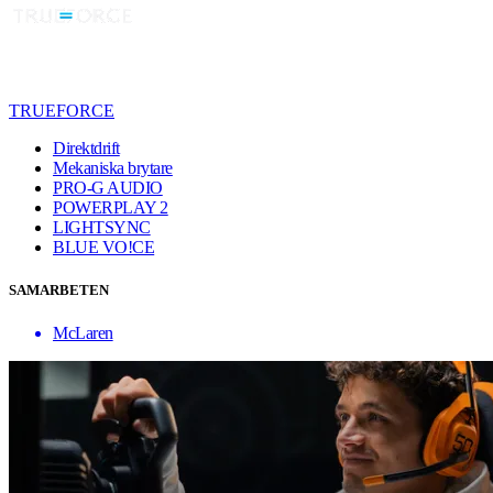
TRUEFORCE
Direktdrift
Mekaniska brytare
PRO-G AUDIO
POWERPLAY 2
LIGHTSYNC
BLUE VO!CE
SAMARBETEN
McLaren