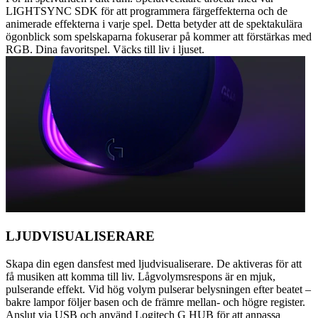
LIGHTSYNC SDK för att programmera färgeffekterna och de
animerade effekterna i varje spel. Detta betyder att de spektakulära
ögonblick som spelskaparna fokuserar på kommer att förstärkas med
RGB. Dina favoritspel. Väcks till liv i ljuset.
LJUDVISUALISERARE
Skapa din egen dansfest med ljudvisualiserare. De aktiveras för att
få musiken att komma till liv. Lågvolymsrespons är en mjuk,
pulserande effekt. Vid hög volym pulserar belysningen efter beatet –
bakre lampor följer basen och de främre mellan- och högre register.
Anslut via USB och använd Logitech G HUB för att anpassa