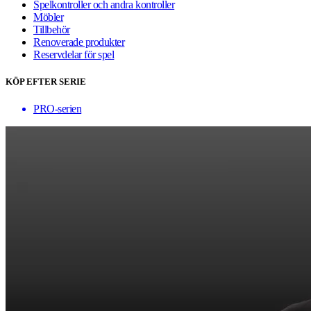
Spelkontroller och andra kontroller
Möbler
Tillbehör
Renoverade produkter
Reservdelar för spel
KÖP EFTER SERIE
PRO-serien