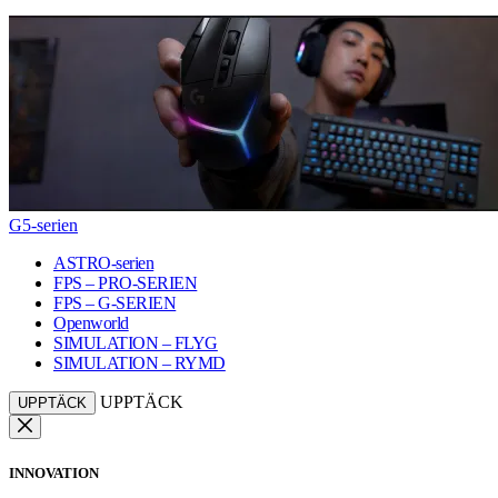
G5-serien
ASTRO-serien
FPS – PRO-SERIEN
FPS – G-SERIEN
Openworld
SIMULATION – FLYG
SIMULATION – RYMD
UPPTÄCK
UPPTÄCK
INNOVATION