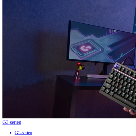
G3-serien
G5-serien