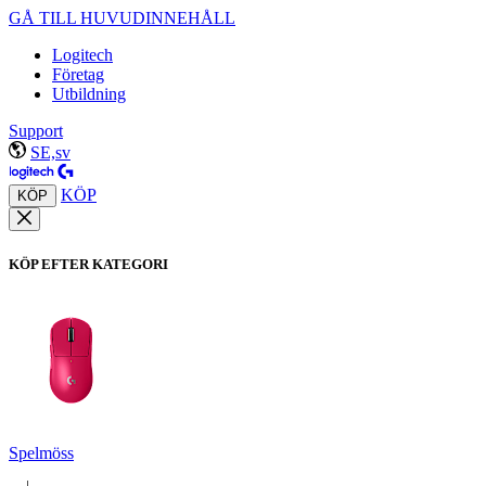
GÅ TILL HUVUDINNEHÅLL
Logitech
Företag
Utbildning
Support
SE,sv
KÖP
KÖP
KÖP EFTER KATEGORI
Spelmöss