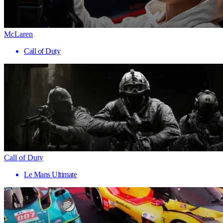
McLaren
Call of Duty
Call of Duty
Le Mans Ultimate