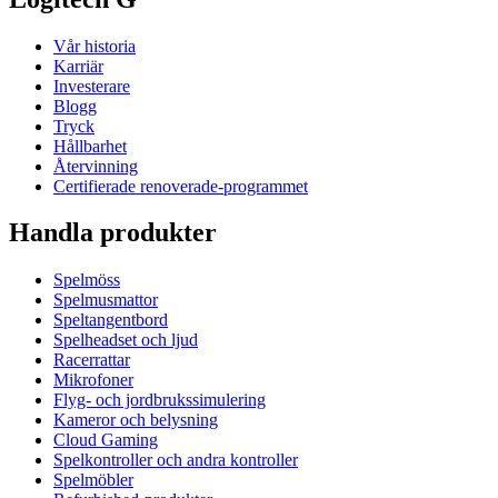
Vår historia
Karriär
Investerare
Blogg
Tryck
Hållbarhet
Återvinning
Certifierade renoverade-programmet
Handla produkter
Spelmöss
Spelmusmattor
Speltangentbord
Spelheadset och ljud
Racerrattar
Mikrofoner
Flyg- och jordbrukssimulering
Kameror och belysning
Cloud Gaming
Spelkontroller och andra kontroller
Spelmöbler