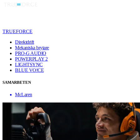
TRUEFORCE
Direktdrift
Mekaniska brytare
PRO-G AUDIO
POWERPLAY 2
LIGHTSYNC
BLUE VO!CE
SAMARBETEN
McLaren