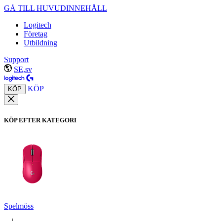
GÅ TILL HUVUDINNEHÅLL
Logitech
Företag
Utbildning
Support
SE,sv
KÖP
KÖP
KÖP EFTER KATEGORI
Spelmöss