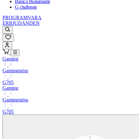
Bianca Bustamante
G challenge
PROGRAMVARA
ERBJUDANDEN
Gaming
Gamingmöss
G705
Gaming
Gamingmöss
G705