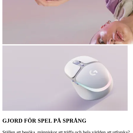
GJORD FÖR SPEL PÅ SPRÅNG
Ställen att besöka, människor att träffa och hela världen att utforska?