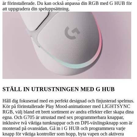
är förinstallerade. Du kan också anpassa din RGB med G HUB för
att uppgradera din speluppsättning.
STÄLL IN UTRUSTNINGEN MED G HUB
Håll dig fokuserad med en perfekt designad och finjusterad spelmus.
Kör på förinstallerade Play Mood-animationer med LIGHTSYNC
RGB, välj bland ett brett sortiment av andra effekter eller skapa dina
egna. Och G705 är utrustad med sex programmerbara knappar,
inklusive två viktiga tumknappar och en DPI-växlingsknapp som är
monterad på ovansidan. Gå in i G HUB och programmera varje
knapp för viktiga kontroller som hopp, byta vapen och aktivera