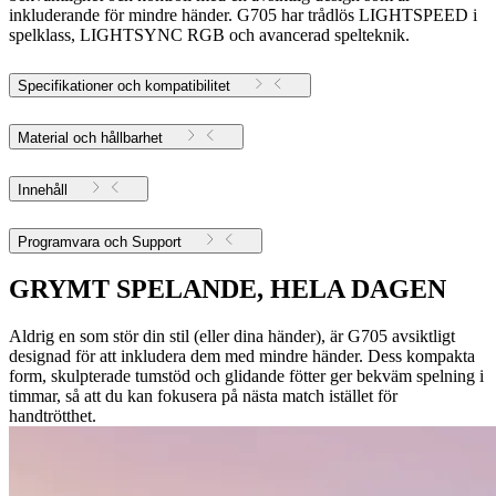
inkluderande för mindre händer. G705 har trådlös LIGHTSPEED i
spelklass, LIGHTSYNC RGB och avancerad spelteknik.
Specifikationer och kompatibilitet
Material och hållbarhet
Innehåll
Programvara och Support
GRYMT SPELANDE, HELA DAGEN
Aldrig en som stör din stil (eller dina händer), är G705 avsiktligt
designad för att inkludera dem med mindre händer. Dess kompakta
form, skulpterade tumstöd och glidande fötter ger bekväm spelning i
timmar, så att du kan fokusera på nästa match istället för
handtrötthet.