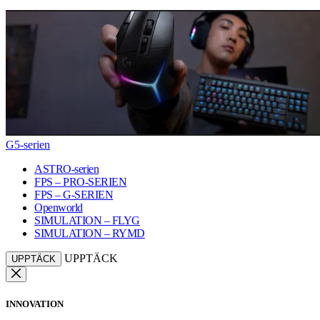
G5-serien
ASTRO-serien
FPS – PRO-SERIEN
FPS – G-SERIEN
Openworld
SIMULATION – FLYG
SIMULATION – RYMD
UPPTÄCK
UPPTÄCK
INNOVATION